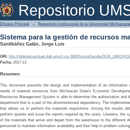
Sistema para la gestión de recursos ma
Repositorio U
DSpace Principal
→
Repositorio Institucional de la Universidad Michoacan
Sistema para la gestión de recursos ma
Santibáñez Galán, Jorge Luis
URI:
http://bibliotecavirtual.dgb.umich.mx:8083/xmlui/handle/DGB_UMICH/1
Fecha:
2017-12
Resumen:
This document presents the design and implementation of an information 
needs of material resources from Michoacán State's Economic Developme
Resources Management System is able to determine the authorization and del
department that is a part of the aforementioned dependency. The implement
that allows us to perform the materials requisitions. Among the results obt
perform queries and issue the reports required by the users. Likewise, the s
of the materials that arrive and depart from the warehouse to the different
personnel to maintain information availability and thus help in problem solving