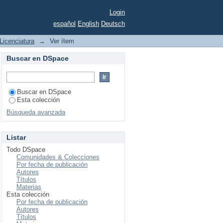
e uso doméstico
Login
español
English
Deutsch
Licenciatura
→
Ver ítem
Buscar en DSpace
Buscar en DSpace
Esta colección
Búsqueda avanzada
Listar
Todo DSpace
Comunidades & Colecciones
Por fecha de publicación
Autores
Títulos
Materias
Esta colección
Por fecha de publicación
Autores
Títulos