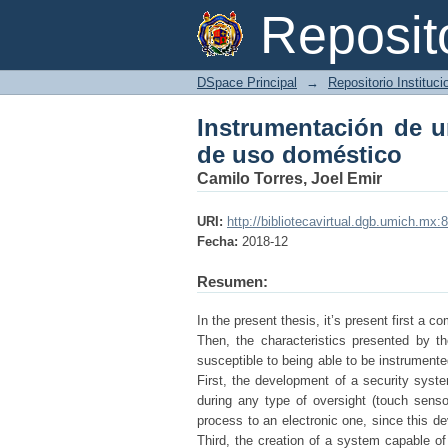
Instrumentación de un
Reposi
DSpace Principal
→
Repositorio Instituc
Instrumentación de un
de uso doméstico
Camilo Torres, Joel Emir
URI:
http://bibliotecavirtual.dgb.umich.
Fecha:
2018-12
Resumen:
In the present thesis, it’s present first a c
Then, the characteristics presented by th
susceptible to being able to be instrument
First, the development of a security syst
during any type of oversight (touch sen
process to an electronic one, since this d
Third, the creation of a system capable of