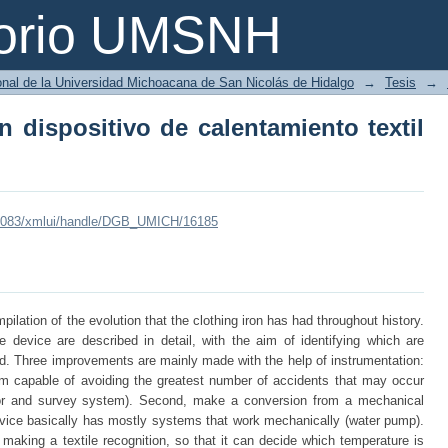
 dispositivo de calentamiento textil d
torio UMSNH
ional de la Universidad Michoacana de San Nicolás de Hidalgo
→
Tesis
→
 dispositivo de calentamiento textil
mx:8083/xmlui/handle/DGB_UMICH/16185
ompilation of the evolution that the clothing iron has had throughout history.
e device are described in detail, with the aim of identifying which are
ed. Three improvements are mainly made with the help of instrumentation:
em capable of avoiding the greatest number of accidents that may occur
sor and survey system). Second, make a conversion from a mechanical
evice basically has mostly systems that work mechanically (water pump).
 making a textile recognition, so that it can decide which temperature is