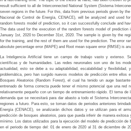
result sufficient to all de Interconnected National System (Sistema Intercon
seven regions in the future. For this, data from previous periods given by th
Nacional de Control de Energía, CENACE), will be analyzed and used for 
random forests model of prediction, so it can successfully conclude and hav
The data used for the execution of the random forests model of prediction i
January 1st, 2020 to December 31st, 2020. The sample is given by the regi
for the training, and the rest of them are used for the prediction. The error 
absolute percentage error (MAPE) and Root mean square error (RMSE) is ana
La Inteligencia Artificial tiene un campo de trabajo vasto y extenso. S
científicas y de humanidades. Las redes neuronales son uno de los model
actualidad, esto se debe a su adaptabilidad, escalabilidad y flexibilidad
problemática, pero han surgido nuevos modelos de predicción entre ellos e
Bosques Aleatorios (Random Forest), el cual ha tenido un auge bastant
entrenado de forma correcta puede tener el mismo potencial que una red n
relativamente pequeño con un tiempo de entrenamiento rápido. El tema de la 
demanda que se necesitará para dar abasto a todo el Sistema Interconecta
regiones a futuro. Para esto, se toman datos de periodos anteriores brindad
Energía (CENACE), se analizarán dichos datos y se utilizan para el arm
predicción de bosques aleatorios, para que pueda inferir de manera exitosa
mínimo. Los datos utilizados para la ejecución del modelo de predicción de
en el periodo de tiempo del: 01 de enero de 2020 al 31 de diciembre de 20