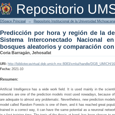
Predicción por hora y región de la de
Repositorio U
Nacional en México utilizando bosqu
lineal
DSpace Principal
→
Repositorio Institucional de la Universidad Michoacan
Predicción por hora y región de la de
Sistema Interconectado Nacional en
bosques aleatorios y comparación con 
Coria Barragán, Jehosafat
URI:
http://bibliotecavirtual.dgb.umich.mx:8083/xmlui/handle/DGB_UMICH/1
Fecha:
2021-10
Resumen:
Artificial Intelligence has a wide work field. It is used mainly in the scie
networks are one of the prediction models most used nowadays, because of i
are adequate to almost any problematic. Nevertheless, new prediction model
model called Random Forests is one of them, and it has reached great popul
trained in a correct way, it can have the same potential as a neuronal network
in a fast-training time. The topic of the thesis at hand, has been chosen to p