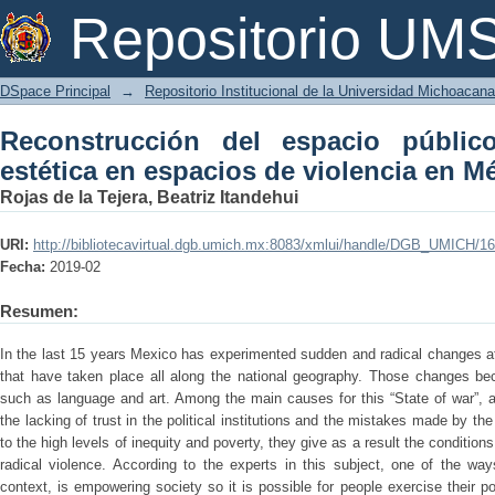
Reconstrucción del espacio público
Repositorio U
violencia en México
DSpace Principal
→
Repositorio Institucional de la Universidad Michoacan
Reconstrucción del espacio públic
estética en espacios de violencia en M
Rojas de la Tejera, Beatriz Itandehui
URI:
http://bibliotecavirtual.dgb.umich.mx:8083/xmlui/handle/DGB_UMICH/1
Fecha:
2019-02
Resumen:
In the last 15 years Mexico has experimented sudden and radical changes af
that have taken place all along the national geography. Those changes be
such as language and art. Among the main causes for this “State of war”, a
the lacking of trust in the political institutions and the mistakes made by 
to the high levels of inequity and poverty, they give as a result the conditi
radical violence. According to the experts in this subject, one of the wa
context, is empowering society so it is possible for people exercise their po