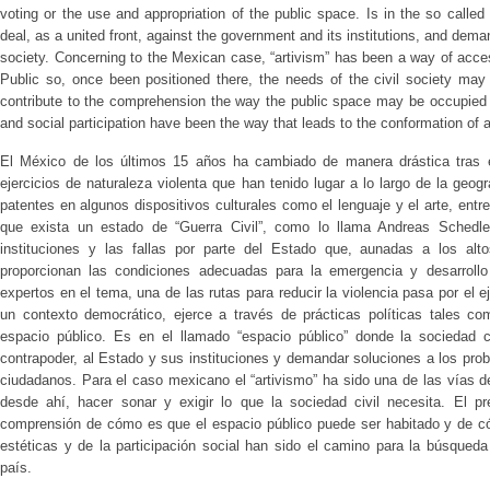
voting or the use and appropriation of the public space. Is in the so called
deal, as a united front, against the government and its institutions, and dema
society. Concerning to the Mexican case, “artivism” has been a way of access
Public so, once been positioned there, the needs of the civil society ma
contribute to the comprehension the way the public space may be occupied 
and social participation have been the way that leads to the conformation of 
El México de los últimos 15 años ha cambiado de manera drástica tras el
ejercicios de naturaleza violenta que han tenido lugar a lo largo de la geo
patentes en algunos dispositivos culturales como el lenguaje y el arte, entr
que exista un estado de “Guerra Civil”, como lo llama Andreas Schedler
instituciones y las fallas por parte del Estado que, aunadas a los alt
proporcionan las condiciones adecuadas para la emergencia y desarrollo
expertos en el tema, una de las rutas para reducir la violencia pasa por el e
un contexto democrático, ejerce a través de prácticas políticas tales co
espacio público. Es en el llamado “espacio público” donde la sociedad c
contrapoder, al Estado y sus instituciones y demandar soluciones a los pro
ciudadanos. Para el caso mexicano el “artivismo” ha sido una de las vías d
desde ahí, hacer sonar y exigir lo que la sociedad civil necesita. El 
comprensión de cómo es que el espacio público puede ser habitado y de c
estéticas y de la participación social han sido el camino para la búsqued
país.