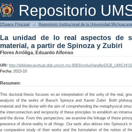
La unidad de lo real aspectos de su riq
Repositorio U
Zubiri
DSpace Principal
→
Repositorio Institucional de la Universidad Michoacan
La unidad de lo real aspectos de s
material, a partir de Spinoza y Zubiri
Flores Arróliga, Eduardo Alfonso
URI:
http://bibliotecavirtual.dgb.umich.mx:8083/xmlui/handle/DGB_UMICH/1
Fecha:
2023-10
Resumen:
This doctoral thesis focuses on an interpretation of the unity of the real, g
analysis of the works of Baruch Spinoza and Xavier Zubiri. Both philoso
material and the divine with the aim of comprehending the metaphysical struct
the interconnection and reciprocity of these principles to establish an intram
and the divine. From this perspective, we examine the linkage of these princi
presence of divine reality in all things. Our work also delves into Spinoza's i
a comparative study of their works and the formulation of the notion of the 