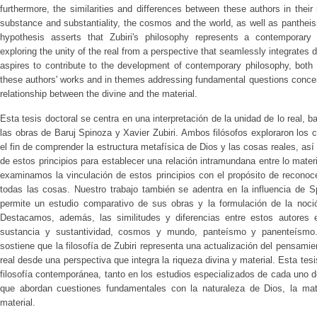
furthermore, the similarities and differences between these authors in their
substance and substantiality, the cosmos and the world, as well as panthe
hypothesis asserts that Zubiri's philosophy represents a contemporary r
exploring the unity of the real from a perspective that seamlessly integrates 
aspires to contribute to the development of contemporary philosophy, both 
these authors' works and in themes addressing fundamental questions concer
relationship between the divine and the material.
Esta tesis doctoral se centra en una interpretación de la unidad de lo real, b
las obras de Baruj Spinoza y Xavier Zubiri. Ambos filósofos exploraron los c
el fin de comprender la estructura metafísica de Dios y las cosas reales, así
de estos principios para establecer una relación intramundana entre lo materia
examinamos la vinculación de estos principios con el propósito de reconoce
todas las cosas. Nuestro trabajo también se adentra en la influencia de Sp
permite un estudio comparativo de sus obras y la formulación de la noción
Destacamos, además, las similitudes y diferencias entre estos autores en
sustancia y sustantividad, cosmos y mundo, panteísmo y panenteísmo.
sostiene que la filosofía de Zubiri representa una actualización del pensami
real desde una perspectiva que integra la riqueza divina y material. Esta tesis
filosofía contemporánea, tanto en los estudios especializados de cada uno 
que abordan cuestiones fundamentales con la naturaleza de Dios, la mater
material.