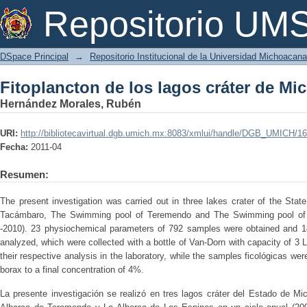
Fitoplancton de los lagos cráter de M
Repositorio U
DSpace Principal
→
Repositorio Institucional de la Universidad Michoacan
Fitoplancton de los lagos cráter de M
Hernández Morales, Rubén
URI:
http://bibliotecavirtual.dgb.umich.mx:8083/xmlui/handle/DGB_UMICH/1
Fecha:
2011-04
Resumen:
The present investigation was carried out in three lakes crater of the St
Tacámbaro, The Swimming pool of Teremendo and The Swimming pool of 
-2010). 23 physiochemical parameters of 792 samples were obtained and 14
analyzed, which were collected with a bottle of Van-Dorn with capacity of 3 
their respective analysis in the laboratory, while the samples ficológicas wer
borax to a final concentration of 4%.
La presente investigación se realizó en tres lagos cráter del Estado de M