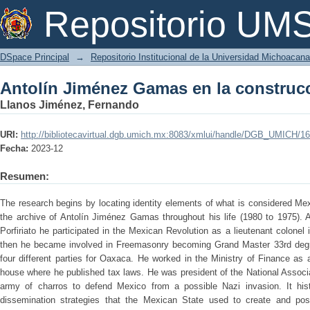
Antolín Jiménez Gamas en la construc
Repositorio U
DSpace Principal
→
Repositorio Institucional de la Universidad Michoacan
Antolín Jiménez Gamas en la construc
Llanos Jiménez, Fernando
URI:
http://bibliotecavirtual.dgb.umich.mx:8083/xmlui/handle/DGB_UMICH/1
Fecha:
2023-12
Resumen:
The research begins by locating identity elements of what is considered Me
the archive of Antolín Jiménez Gamas throughout his life (1980 to 1975). 
Porfiriato he participated in the Mexican Revolution as a lieutenant colonel 
then he became involved in Freemasonry becoming Grand Master 33rd degre
four different parties for Oaxaca. He worked in the Ministry of Finance as
house where he published tax laws. He was president of the National Associ
army of charros to defend Mexico from a possible Nazi invasion. It his
dissemination strategies that the Mexican State used to create and pos