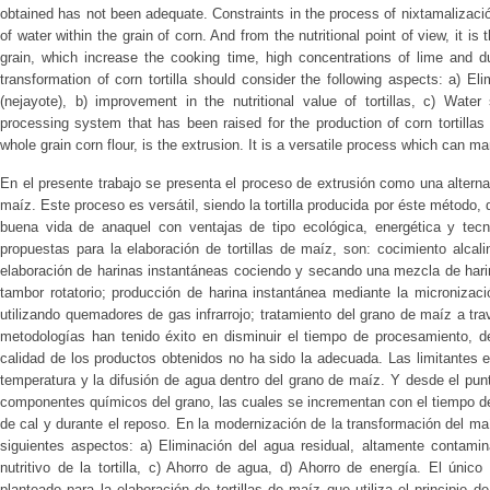
obtained has not been adequate. Constraints in the process of nixtamalizació
of water within the grain of corn. And from the nutritional point of view, it 
grain, which increase the cooking time, high concentrations of lime and du
transformation of corn tortilla should consider the following aspects: a) Eli
(nejayote), b) improvement in the nutritional value of tortillas, c) Wate
processing system that has been raised for the production of corn tortillas 
whole grain corn flour, is the extrusion. It is a versatile process which can ma
En el presente trabajo se presenta el proceso de extrusión como una alternati
maíz. Este proceso es versátil, siendo la tortilla producida por éste método, d
buena vida de anaquel con ventajas de tipo ecológica, energética y tecn
propuestas para la elaboración de tortillas de maíz, son: cocimiento alcal
elaboración de harinas instantáneas cociendo y secando una mezcla de hari
tambor rotatorio; producción de harina instantánea mediante la microniza
utilizando quemadores de gas infrarrojo; tratamiento del grano de maíz a tra
metodologías han tenido éxito en disminuir el tiempo de procesamiento, d
calidad de los productos obtenidos no ha sido la adecuada. Las limitantes 
temperatura y la difusión de agua dentro del grano de maíz. Y desde el punto
componentes químicos del grano, las cuales se incrementan con el tiempo de
de cal y durante el reposo. En la modernización de la transformación del maí
siguientes aspectos: a) Eliminación del agua residual, altamente contamina
nutritivo de la tortilla, c) Ahorro de agua, d) Ahorro de energía. El úni
planteado para la elaboración de tortillas de maíz que utiliza el principio 