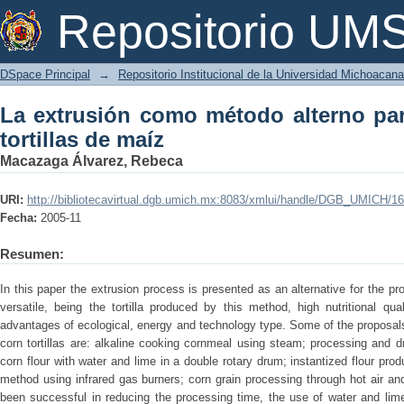
La extrusión como método alterno para 
Repositorio U
DSpace Principal
→
Repositorio Institucional de la Universidad Michoacan
La extrusión como método alterno par
tortillas de maíz
Macazaga Álvarez, Rebeca
URI:
http://bibliotecavirtual.dgb.umich.mx:8083/xmlui/handle/DGB_UMICH/1
Fecha:
2005-11
Resumen:
In this paper the extrusion process is presented as an alternative for the pro
versatile, being the tortilla produced by this method, high nutritional qual
advantages of ecological, energy and technology type. Some of the proposal
corn tortillas are: alkaline cooking cornmeal using steam; processing and dr
corn flour with water and lime in a double rotary drum; instantized flour pro
method using infrared gas burners; corn grain processing through hot air a
been successful in reducing the processing time, the use of water and lime