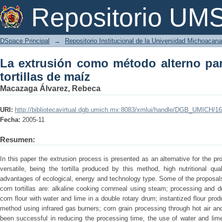
La extrusión como método alterno para 
Repositorio U
DSpace Principal
→
Repositorio Institucional de la Universidad Michoacan
La extrusión como método alterno par
tortillas de maíz
Macazaga Álvarez, Rebeca
URI:
http://bibliotecavirtual.dgb.umich.mx:8083/xmlui/handle/DGB_UMICH/1
Fecha:
2005-11
Resumen:
In this paper the extrusion process is presented as an alternative for the pro
versatile, being the tortilla produced by this method, high nutritional qual
advantages of ecological, energy and technology type. Some of the proposal
corn tortillas are: alkaline cooking cornmeal using steam; processing and dr
corn flour with water and lime in a double rotary drum; instantized flour pro
method using infrared gas burners; corn grain processing through hot air a
been successful in reducing the processing time, the use of water and lime