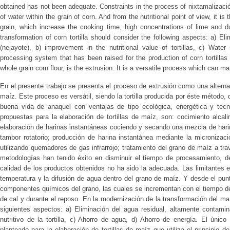
obtained has not been adequate. Constraints in the process of nixtamalizació
of water within the grain of corn. And from the nutritional point of view, it 
grain, which increase the cooking time, high concentrations of lime and du
transformation of corn tortilla should consider the following aspects: a) Eli
(nejayote), b) improvement in the nutritional value of tortillas, c) Wate
processing system that has been raised for the production of corn tortillas 
whole grain corn flour, is the extrusion. It is a versatile process which can ma
En el presente trabajo se presenta el proceso de extrusión como una alternati
maíz. Este proceso es versátil, siendo la tortilla producida por éste método, d
buena vida de anaquel con ventajas de tipo ecológica, energética y tecn
propuestas para la elaboración de tortillas de maíz, son: cocimiento alcal
elaboración de harinas instantáneas cociendo y secando una mezcla de hari
tambor rotatorio; producción de harina instantánea mediante la microniza
utilizando quemadores de gas infrarrojo; tratamiento del grano de maíz a tra
metodologías han tenido éxito en disminuir el tiempo de procesamiento, d
calidad de los productos obtenidos no ha sido la adecuada. Las limitantes 
temperatura y la difusión de agua dentro del grano de maíz. Y desde el punto
componentes químicos del grano, las cuales se incrementan con el tiempo de
de cal y durante el reposo. En la modernización de la transformación del maí
siguientes aspectos: a) Eliminación del agua residual, altamente contamina
nutritivo de la tortilla, c) Ahorro de agua, d) Ahorro de energía. El úni
planteado para la elaboración de tortillas de maíz que utiliza el principio 