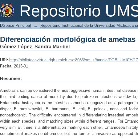
Diferenciación morfológica de amebas 
Repositorio U
DSpace Principal
→
Repositorio Institucional de la Universidad Michoacan
Diferenciación morfológica de amebas 
Gómez López, Sandra Maribel
URI:
http://bibliotecavirtual.dgb.umich.mx:8083/xmlui/handle/DGB_UMICH/1
Fecha:
2013-01
Resumen:
Amebiasis can be considered the most aggressive human intestinal disease i
the third leading cause of morbidity due to protozoan infections worldwide,
Entamoeba histolytica is the intestinal amoeba recognized as a pathogen,
dispar, E. moshkovskii, E. hartmanni, E. coli, E. polecki, nana and Iod
nonpathogenic. The difficulty encountered in differentiating intestinal amoe
within each species, and matching sizes within different ranges. For Entamoeb
very similar, there is a differentiation marking each other, Entamoeba histoly
sometimes it makes no difference, but the former is invasive as opposed t