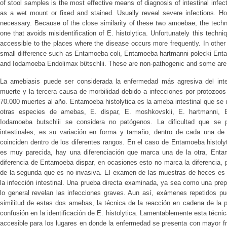
of stool samples is the most effective means of diagnosis of intestinal infec
as a wet mount or fixed and stained. Usually reveal severe infections. 
necessary. Because of the close similarity of these two amoebae, the techn
one that avoids misidentification of E. histolytica. Unfortunately this techn
accessible to the places where the disease occurs more frequently. In oth
small difference such as Entamoeba coli, Entamoeba hartmanni polecki En
and Iodamoeba Endolimax bϋtschlii. These are non-pathogenic and some ar
La amebiasis puede ser considerada la enfermedad más agresiva del int
muerte y la tercera causa de morbilidad debido a infecciones por protozoos
70.000 muertes al año. Entamoeba histolytica es la ameba intestinal que s
otras especies de amebas, E. dispar, E. moshkovskii, E. hartmanni, E
Iodamoeba butschlii se considera no patógenos. La dificultad que se p
intestinales, es su variación en forma y tamaño, dentro de cada una de
coinciden dentro de los diferentes rangos. En el caso de Entamoeba histoly
es muy parecida, hay una diferenciación que marca una de la otra, Entamoe
diferencia de Entamoeba dispar, en ocasiones esto no marca la diferencia, p
de la segunda que es no invasiva. El examen de las muestras de heces es 
la infección intestinal. Una prueba directa examinada, ya sea como una prepa
lo general revelan las infecciones graves. Aun así, exámenes repetidos pu
similitud de estas dos amebas, la técnica de la reacción en cadena de la 
confusión en la identificación de E. histolytica. Lamentablemente esta téc
accesible para los lugares en donde la enfermedad se presenta con mayor f