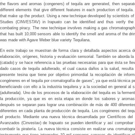
the flavors and aromas (congeners) of tequila are generated, then separa
different elements that give different features in each production of tequi
that make up the product. Using a new technique developed by scientists o
Studies (CINVESTAV) in Irapuato can be identified and thus verify the au
combating piracy. The new technique involves making a gas chromatography
that has built 10,000 sensors able to identify the smell and aroma of the dri
was made with Agave Weber blue variety Tequilana.
En este trabajo se muestran de forma clara y detallada aspectos acerca de
elaboración, orígenes, historia y evaluación sensorial. También se aborda l
(catado) y se hace referencia a las pruebas necesarias para que ésta se ll
dado casos de tequila adulterado, el cual causa daños a la salud, resulta
presente tesina que tiene por objetivo primordial la recopilación de info
congéneres en el tequila por cromatografía de gases”, ya que está técnica perm
beneficiando con ello a la industria tequilera y a la sociedad en general al
(adulterada). Uno de los procesos de la elaboración del tequila es la ferme
la producción, ya que es en esta etapa en donde los sabores y aromas 
después se separan para lograr una combinación de más de 400 diferentes
diferentes en cada planta de producción de tequila. Los congéneres del te
el producto. Mediante una nueva técnica desarrollada por Científicos del
Avanzados (Cinvestav) de Irapuato se pueden identificar y así comprobar l
combatir la piratería. La nueva técnica consiste en realizar una cromatogr
instrumento que tiene integrados 10 mil sensores capaces de identificar e