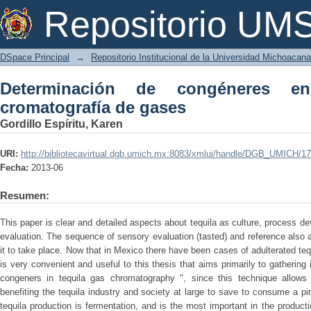
Determinación de congéneres en el teq
Repositorio U
DSpace Principal
→
Repositorio Institucional de la Universidad Michoacan
Determinación de congéneres e
cromatografía de gases
Gordillo Espíritu, Karen
URI:
http://bibliotecavirtual.dgb.umich.mx:8083/xmlui/handle/DGB_UMICH/1
Fecha:
2013-06
Resumen:
This paper is clear and detailed aspects about tequila as culture, process d
evaluation. The sequence of sensory evaluation (tasted) and reference also
it to take place. Now that in Mexico there have been cases of adulterated te
is very convenient and useful to this thesis that aims primarily to gathering
congeners in tequila gas chromatography ", since this technique allows t
benefiting the tequila industry and society at large to save to consume a pi
tequila production is fermentation, and is the most important in the producti