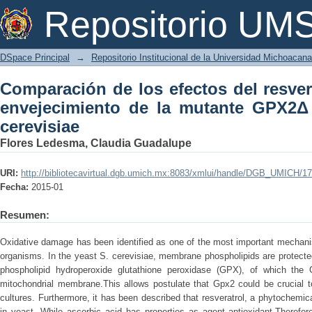
Comparación de los efectos del resve
Repositorio U
mutante GPX2Δ de Saccharomyces cere
DSpace Principal
→
Repositorio Institucional de la Universidad Michoacan
Comparación de los efectos del resver
envejecimiento de la mutante GPX2
cerevisiae
Flores Ledesma, Claudia Guadalupe
URI:
http://bibliotecavirtual.dgb.umich.mx:8083/xmlui/handle/DGB_UMICH/1
Fecha:
2015-01
Resumen:
Oxidative damage has been identified as one of the most important mechanis
organisms. In the yeast S. cerevisiae, membrane phospholipids are protect
phospholipid hydroperoxide glutathione peroxidase (GPX), of which the 
mitochondrial membrane.This allows postulate that Gpx2 could be crucial to
cultures. Furthermore, it has been described that resveratrol, a phytochemica
in yeast. While ascorbic acid has properties as agent antioxidant.Therefor