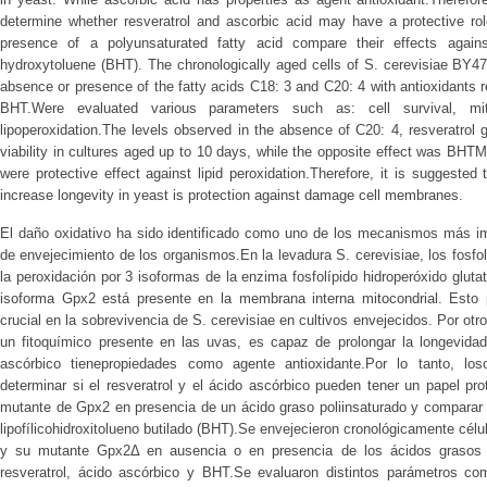
determine whether resveratrol and ascorbic acid may have a protective ro
presence of a polyunsaturated fatty acid compare their effects against 
hydroxytoluene (BHT). The chronologically aged cells of S. cerevisiae BY4
absence or presence of the fatty acids C18: 3 and C20: 4 with antioxidants r
BHT.Were evaluated various parameters such as: cell survival, mit
lipoperoxidation.The levels observed in the absence of C20: 4, resveratrol
viability in cultures aged up to 10 days, while the opposite effect was BH
were protective effect against lipid peroxidation.Therefore, it is suggest
increase longevity in yeast is protection against damage cell membranes.
El daño oxidativo ha sido identificado como uno de los mecanismos más im
de envejecimiento de los organismos.En la levadura S. cerevisiae, los fosf
la peroxidación por 3 isoformas de la enzima fosfolípido hidroperóxido gluta
isoforma Gpx2 está presente en la membrana interna mitocondrial. Esto 
crucial en la sobrevivencia de S. cerevisiae en cultivos envejecidos. Por otro
un fitoquímico presente en las uvas, es capaz de prolongar la longevidad
ascórbico tienepropiedades como agente antioxidante.Por lo tanto, loso
determinar si el resveratrol y el ácido ascórbico pueden tener un papel pr
mutante de Gpx2 en presencia de un ácido graso poliinsaturado y comparar s
lipofílicohidroxitolueno butilado (BHT).Se envejecieron cronológicamente cél
y su mutante Gpx2Δ en ausencia o en presencia de los ácidos grasos 
resveratrol, ácido ascórbico y BHT.Se evaluaron distintos parámetros como