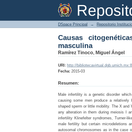
Causas citogenéticas 
Reposi
DSpace Principal
→
Repositorio Instituc
Causas citogenética
masculina
Ramírez Tinoco, Miguel Ángel
URI:
http://bibliotecavirtual.dgb.umich.
Fecha:
2015-03
Resumen:
Male infertility is a genetic disorder whi
causing some men produce a relatively
shaped sperm or little mobility. The X and
any alteration in them during meiosis I 
infertility Klinefelter syndromes, Turner-
male fertility but certain microdeletions 
autosomal chromosomes as in the case of