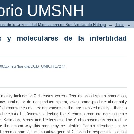
y moleculares de la infertilidad mascul
torio UMSNH
ional de la Universidad Michoacana de San Nicolás de Hidalgo
→
Tesis
→
s y moleculares de la infertilidad
mx:8083/xmlui/handle/DGB_UMICH/17277
ch mainly includes a 7 diseases which affect the good sperm production,
 low number or do not produce sperm, even some produce abnormally
 Y chromosomes are sex chromosomes that are involved mainly if there is
and meiosis II. Diseases affecting the X chromosome are causing male
like, Kallmann, Morris and Reifenstein. The Y chromosome is required for
are the reason why this man may be infertile. Certain alterations in the
 chromosome 7, the causative gene of CF, can be responsible for that