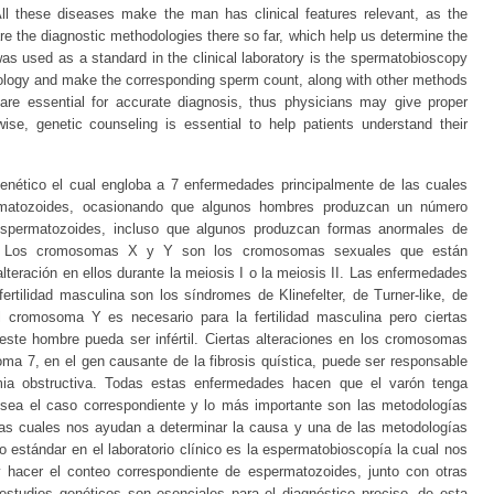
All these diseases make the man has clinical features relevant, as the
e the diagnostic methodologies there so far, which help us determine the
s used as a standard in the clinical laboratory is the spermatobioscopy
hology and make the corresponding sperm count, along with other methods
s are essential for accurate diagnosis, thus physicians may give proper
wise, genetic counseling is essential to help patients understand their
 genético el cual engloba a 7 enfermedades principalmente de las cuales
rmatozoides, ocasionando que algunos hombres produzcan un número
espermatozoides, incluso que algunos produzcan formas anormales de
d. Los cromosomas X y Y son los cromosomas sexuales que están
lteración en ellos durante la meiosis I o la meiosis II. Las enfermedades
tilidad masculina son los síndromes de Klinefelter, de Turner-like, de
l cromosoma Y es necesario para la fertilidad masculina pero ciertas
este hombre pueda ser infértil. Ciertas alteraciones en los cromosomas
a 7, en el gen causante de la fibrosis quística, puede ser responsable
ia obstructiva. Todas estas enfermedades hacen que el varón tenga
n sea el caso correspondiente y lo más importante son las metodologías
as cuales nos ayudan a determinar la causa y una de las metodologías
estándar en el laboratorio clínico es la espermatobioscopía la cual nos
 y hacer el conteo correspondiente de espermatozoides, junto con otras
estudios genéticos son esenciales para el diagnóstico preciso, de esta