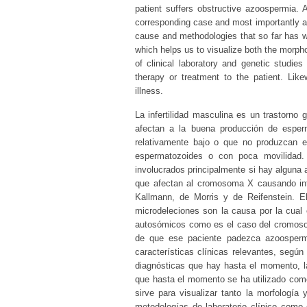
patient suffers obstructive azoospermia. 
corresponding case and most importantly ar
cause and methodologies that so far has wa
which helps us to visualize both the morp
of clinical laboratory and genetic studie
therapy or treatment to the patient. Like
illness.
La infertilidad masculina es un trastorno
afectan a la buena producción de espe
relativamente bajo o que no produzcan 
espermatozoides o con poca movilida
involucrados principalmente si hay alguna a
que afectan al cromosoma X causando infer
Kallmann, de Morris y de Reifenstein. E
microdeleciones son la causa por la cual 
autosómicos como es el caso del cromosom
de que ese paciente padezca azoosperm
características clínicas relevantes, segú
diagnósticas que hay hasta el momento, l
que hasta el momento se ha utilizado como 
sirve para visualizar tanto la morfología
metodologías de laboratorio clínico como 