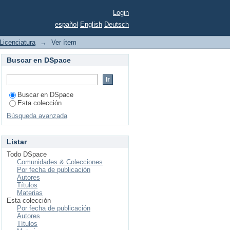
ina
Login
español
English
Deutsch
Licenciatura
→
Ver ítem
Buscar en DSpace
Buscar en DSpace
Esta colección
Búsqueda avanzada
Listar
Todo DSpace
Comunidades & Colecciones
Por fecha de publicación
Autores
Títulos
Materias
Esta colección
Por fecha de publicación
Autores
Títulos