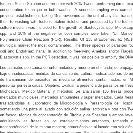
Isotonic Saline Solution and the other with 20% Tween; performing direct exa
concentration technique in both washes. A second sampling was carried o
previous establishment, taking 15 strawberries as the unit of anylisis, trans
them to washing with Isotonic Saline Solution and processed by the techni
culture medium was incluided for the growth of Blastocystis spp. Microscop
spp. and 10% of the negative for both samples were taken “Dr. Manuel
Polymerase Chain Reaction (PCR). Results: Of 135 strawberries, 61 (45.1
municipal market the most contaminated. The three species of parasites f
coli and Endolimax nana. In addition to free-living Amebas and/or Flagel
Blastocystis spp. In the PCR detection, it was not posible to amplify the DNA
Los parásitos son causa de enfermedades y muerte en el mundo, se propaga
bajo e inadecuadas medidas de saneamiento, cultura médica, además de un
de transmisión de parásitos es mediante alimentos contaminados; en 
personas por esta causa. Objetivo: Evaluar la presencia de parásitos en fr
Michoacán. México Material y métodos: Se analizaron 135 fresas proced
mercados municipales, mercados ambulantes y super mercados. Cada fresa 
trasladándolas al Laboratorio de Microbiología y Parasitología del Hospita
sometiendo una parte al lavado con solución salina isotónica y otra con T
en fresco, técnica de concentración de Ritchie y de Sheather a ambos lav
adquiriendo las fresas en los establecimientos anteriores, tomando 
transportándolas de la misma manera; sometiéndolas al lavado con solución 
las técnicas utilizadas en el primer muestreo. Se incluyó el medio de cul