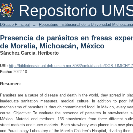
Presencia de parásitos en fresas exp
Repositorio U
México
DSpace Principal
→
Repositorio Institucional de la Universidad Michoacan
Presencia de parásitos en fresas exp
de Morelia, Michoacán, México
Sánchez García, Heriberto
URI:
http://bibliotecavirtual.dgb.umich.mx:8083/xmlui/handle/DGB_UMICH/1
Fecha:
2022-10
Resumen:
Parasites are a cause of disease and death in the world, they spread in pl
inadequate sanitation measures, medical culture, in addition to poor in
mechanisms of parasites is through contaminated food; In México, every yea
cause. Objective: To evaluate the presence of parasites in strawberries s
México. Material and methods: 135 strawberries from three different outl
street markets and super markets. Each strawberry was placed in a new plasti
and Parasitology Laboratory of the Morelia Children’s Hospital, dividing them