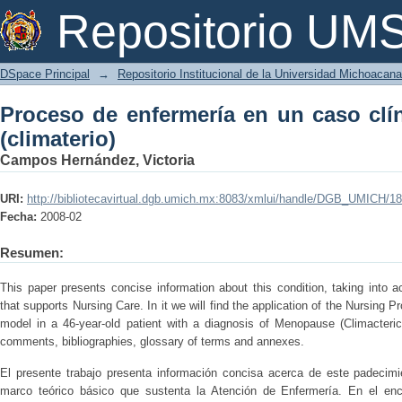
Proceso de enfermería en un caso clín
Repositorio U
DSpace Principal
→
Repositorio Institucional de la Universidad Michoacan
Proceso de enfermería en un caso cl
(climaterio)
Campos Hernández, Victoria
URI:
http://bibliotecavirtual.dgb.umich.mx:8083/xmlui/handle/DGB_UMICH/1
Fecha:
2008-02
Resumen:
This paper presents concise information about this condition, taking into 
that supports Nursing Care. In it we will find the application of the Nursing
model in a 46-year-old patient with a diagnosis of Menopause (Climacteric
comments, bibliographies, glossary of terms and annexes.
El presente trabajo presenta información concisa acerca de este padecim
marco teórico básico que sustenta la Atención de Enfermería. En el enc