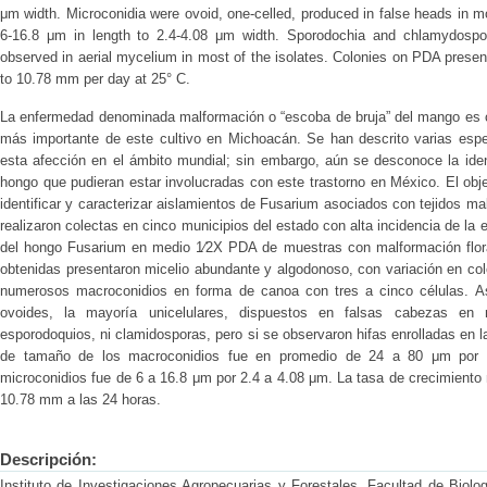
μm width. Microconidia were ovoid, one-celled, produced in false heads in 
6-16.8 μm in length to 2.4-4.08 μm width. Sporodochia and chlamydospo
observed in aerial mycelium in most of the isolates. Colonies on PDA prese
to 10.78 mm per day at 25° C.
La enfermedad denominada malformación o “escoba de bruja” del mango es co
más importante de este cultivo en Michoacán. Se han descrito varias es
esta afección en el ámbito mundial; sin embargo, aún se desconoce la iden
hongo que pudieran estar involucradas con este trastorno en México. El objet
identificar y caracterizar aislamientos de Fusarium asociados con tejidos
realizaron colectas en cinco municipios del estado con alta incidencia de la
del hongo Fusarium en medio 1⁄2X PDA de muestras con malformación flora
obtenidas presentaron micelio abundante y algodonoso, con variación en col
numerosos macroconidios en forma de canoa con tres a cinco células. A
ovoides, la mayoría unicelulares, dispuestos en falsas cabezas en m
esporodoquios, ni clamidosporas, pero si se observaron hifas enrolladas en l
de tamaño de los macroconidios fue en promedio de 24 a 80 μm por 
microconidios fue de 6 a 16.8 μm por 2.4 a 4.08 μm. La tasa de crecimiento
10.78 mm a las 24 horas.
Descripción:
Instituto de Investigaciones Agropecuarias y Forestales. Facultad de Biolo