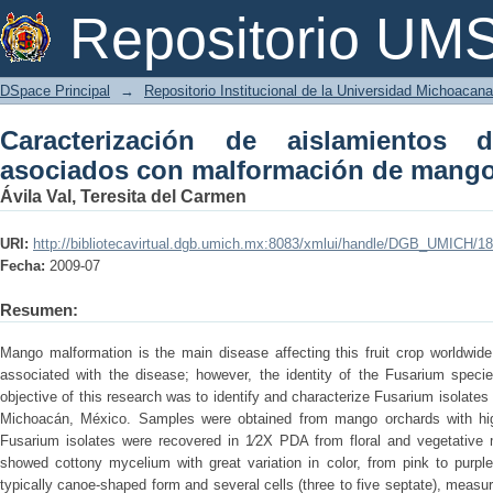
Caracterización de aislamientos de F
Repositorio U
mango en Michoacán
DSpace Principal
→
Repositorio Institucional de la Universidad Michoacan
Caracterización de aislamientos
asociados con malformación de mang
Ávila Val, Teresita del Carmen
URI:
http://bibliotecavirtual.dgb.umich.mx:8083/xmlui/handle/DGB_UMICH/1
Fecha:
2009-07
Resumen:
Mango malformation is the main disease affecting this fruit crop worldwid
associated with the disease; however, the identity of the Fusarium spec
objective of this research was to identify and characterize Fusarium isolate
Michoacán, México. Samples were obtained from mango orchards with high
Fusarium isolates were recovered in 1⁄2X PDA from floral and vegetative 
showed cottony mycelium with great variation in color, from pink to purpl
typically canoe-shaped form and several cells (three to five septate), measu