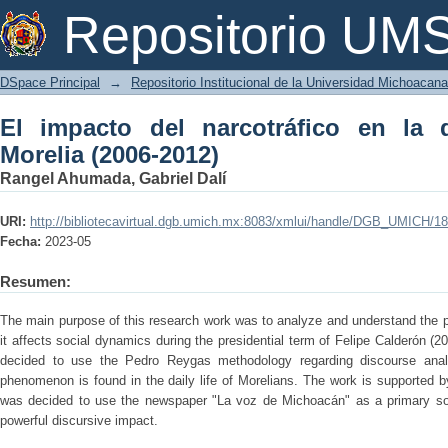
El impacto del narcotráfico en la dinám
Repositorio U
DSpace Principal
→
Repositorio Institucional de la Universidad Michoacan
El impacto del narcotráfico en la 
Morelia (2006-2012)
Rangel Ahumada, Gabriel Dalí
URI:
http://bibliotecavirtual.dgb.umich.mx:8083/xmlui/handle/DGB_UMICH/1
Fecha:
2023-05
Resumen:
The main purpose of this research work was to analyze and understand the 
it affects social dynamics during the presidential term of Felipe Calderón (2
decided to use the Pedro Reygas methodology regarding discourse analy
phenomenon is found in the daily life of Morelians. The work is supported by
was decided to use the newspaper "La voz de Michoacán" as a primary sou
powerful discursive impact.