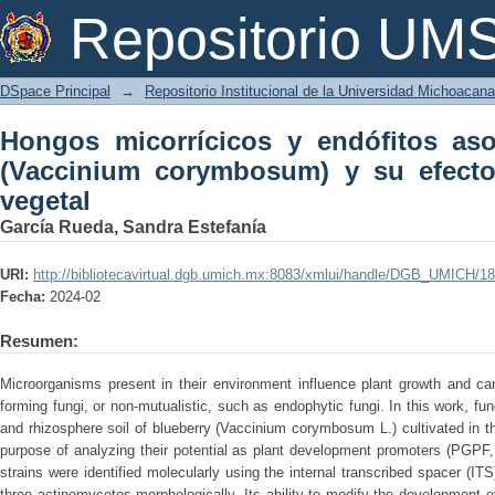
Hongos micorrícicos y endófitos aso
Repositorio U
y su efecto en el rendimiento vegetal
DSpace Principal
→
Repositorio Institucional de la Universidad Michoacan
Hongos micorrícicos y endófitos as
(Vaccinium corymbosum) y su efecto
vegetal
García Rueda, Sandra Estefanía
URI:
http://bibliotecavirtual.dgb.umich.mx:8083/xmlui/handle/DGB_UMICH/1
Fecha:
2024-02
Resumen:
Microorganisms present in their environment influence plant growth and ca
forming fungi, or non-mutualistic, such as endophytic fungi. In this work, fu
and rhizosphere soil of blueberry (Vaccinium corymbosum L.) cultivated in 
purpose of analyzing their potential as plant development promoters (PGPF, 
strains were identified molecularly using the internal transcribed spacer (I
three actinomycetes morphologically. Its ability to modify the development o