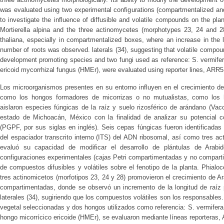
was evaluated using two experimental configurations (compartmentalized an
to investigate the influence of diffusible and volatile compounds on the pla
Mortierella alpina and the three actinomycetes (morphotypes 23, 24 and 2
thaliana, especially in compartmentalized boxes, where an increase in the 
number of roots was observed. laterals (34), suggesting that volatile compou
development promoting species and two fungi used as reference: S. vermifer
ericoid mycorrhizal fungus (HMEr), were evaluated using reporter lines, ARR5
Los microorganismos presentes en su entorno influyen en el crecimiento de
como los hongos formadores de micorrizas o no mutualistas, como los h
aislaron especies fúngicas de la raíz y suelo rizosférico de arándano (Va
estado de Michoacán, México con la finalidad de analizar su potencial c
(PGPF, por sus siglas en inglés). Seis cepas fúngicas fueron identificada
del espaciador transcrito interno (ITS) del ADN ribosomal, así como tres a
evaluó su capacidad de modificar el desarrollo de plántulas de Arabid
configuraciones experimentales (cajas Petri compartimentadas y no compartim
de compuestos difusibles y volátiles sobre el fenotipo de la planta. Phialocep
tres actinomicetos (morfotipos 23, 24 y 28) promovieron el crecimiento de Ar
compartimentadas, donde se observó un incremento de la longitud de raíz p
laterales (34), sugiriendo que los compuestos volátiles son los responsables
vegetal seleccionadas y dos hongos utilizados como referencia: S. vermifera
hongo micorrícico ericoide (HMEr), se evaluaron mediante líneas reporteras