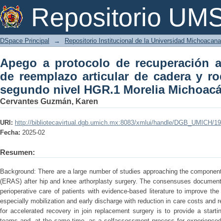
Apego a protocolo de recuperación ace
Repositorio U
cadera y rodilla en hospital de segun
DSpace Principal
→
Repositorio Institucional de la Universidad Michoacan
Apego a protocolo de recuperación a
de reemplazo articular de cadera y ro
segundo nivel HGR.1 Morelia Michoac
Cervantes Guzmán, Karen
URI:
http://bibliotecavirtual.dgb.umich.mx:8083/xmlui/handle/DGB_UMICH/1
Fecha:
2025-02
Resumen:
Background: There are a large number of studies approaching the componen
(ERAS) after hip and knee arthorplasty surgery. The consensuses documen
perioperative care of patients with evidence-based literature to improve the
especially mobilization and early discharge with reduction in care costs and 
for accelerated recovery in join replacement surgery is to provide a start
teams and, at the same time, as a selfassessment process for experienced 