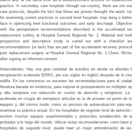
practice. In secondary care hospitals through our country, there are not 
care protocols, despite the fact that these are proven throught the world.
for examining current practices in second level hospitals may bring a better
face in optimizing their functional outcomes and early discharge. Objecti
with the perioperative recommendations described in the accelerated rec
replacement surfery at Hospital General Regional No. 1. Material and meth
prospective and descriptive study is caried out with a checklist an
recommendations (or lack) thar are part of the accelerated recovery protoco
joint replacement surgery at Hospital General Regional No. 1 Charo, Mic
after signing an informed consent.
Antecedentes: Hay una gran cantidad de estudios en donde se abordan l
recuperación acelerada (ERAS, por sus siglas en inglés) después de la ciru
rodilla. En los consensos se resumen las recomendaciones para el cuidado
literatura basada en evidencia, para mejorar el postoperatorio en múltiples 
y alta temprana con reducción en costos de atención y reingresos. La 
acelerada en cirugía de reemplazo articular es la de proveer un punto de i
equipos y, del mismo modo, como un proceso de autoevaluación para equ
examinar su práctica actual. En los hospitales de segundo nivel de atención 
existen muchos equipos experimentados y protocolos establecidos de a
probados a lo largo del mundo. Utilizar estas recomendaciones como base p
hospitales de segundo nivel, puede traer un mejor entendimiento de las