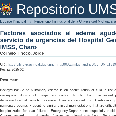
Factores asociados al edema agudo 
Repositorio U
Hospital General Regional No 1 IMSS, 
DSpace Principal
→
Repositorio Institucional de la Universidad Michoacan
Factores asociados al edema agu
servicio de urgencias del Hospital Ge
IMSS, Charo
Cornejo Tinoco, Jorge
URI:
http://bibliotecavirtual.dgb.umich.mx:8083/xmlui/handle/DGB_UMICH/1
Fecha:
2025-02
Resumen:
Background: Acute pulmonary edema is an accumulation of fluid in the alv
inadequate diffusion of oxygen and carbon dioxide, due to increased p
decreased colloid osmotic pressure. They are divided into: Cardiogenic
pulmonary edema. Presenting similar clinical manifestations that are difficult
hospitalization for heart failure in Emergency Departments, especially in old
General objective: to determine factors associated with Acute Pulmona