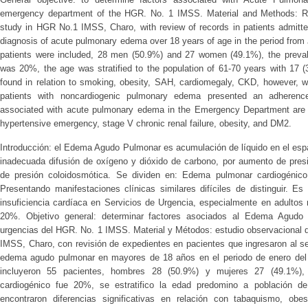
emergency department of the HGR. No. 1 IMSS. Material and Methods: Retr
study in HGR No.1 IMSS, Charo, with review of records in patients admitt
diagnosis of acute pulmonary edema over 18 years of age in the period from
patients were included, 28 men (50.9%) and 27 women (49.1%), the preva
was 20%, the age was stratified to the population of 61-70 years with 17 (
found in relation to smoking, obesity, SAH, cardiomegaly, CKD, however, w
patients with noncardiogenic pulmonary edema presented an adherenc
associated with acute pulmonary edema in the Emergency Department are A
hypertensive emergency, stage V chronic renal failure, obesity, and DM2.
Introducción: el Edema Agudo Pulmonar es acumulación de líquido en el espac
inadecuada difusión de oxígeno y dióxido de carbono, por aumento de presi
de presión coloidosmótica. Se dividen en: Edema pulmonar cardiogénic
Presentando manifestaciones clínicas similares difíciles de distinguir. Es
insuficiencia cardíaca en Servicios de Urgencia, especialmente en adultos
20%. Objetivo general: determinar factores asociados al Edema Agudo
urgencias del HGR. No. 1 IMSS. Material y Métodos: estudio observacional d
IMSS, Charo, con revisión de expedientes en pacientes que ingresaron al se
edema agudo pulmonar en mayores de 18 años en el periodo de enero del 2
incluyeron 55 pacientes, hombres 28 (50.9%) y mujeres 27 (49.1%),
cardiogénico fue 20%, se estratifico la edad predomino a población 
encontraron diferencias significativas en relación con tabaquismo, ob