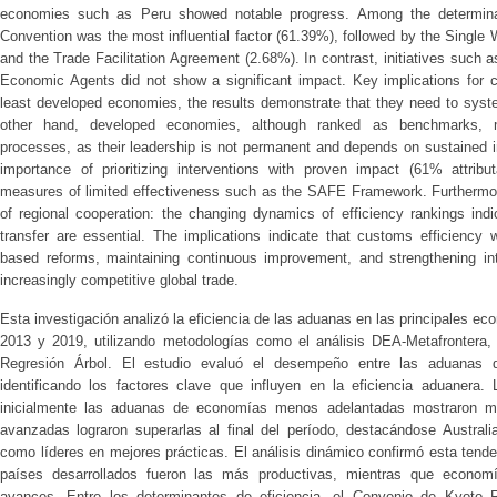
economies such as Peru showed notable progress. Among the determinan
Convention was the most influential factor (61.39%), followed by the Single 
and the Trade Facilitation Agreement (2.68%). In contrast, initiatives suc
Economic Agents did not show a significant impact. Key implications for c
least developed economies, the results demonstrate that they need to syste
other hand, developed economies, although ranked as benchmarks, m
processes, as their leadership is not permanent and depends on sustained i
importance of prioritizing interventions with proven impact (61% attrib
measures of limited effectiveness such as the SAFE Framework. Furthermore
of regional cooperation: the changing dynamics of efficiency rankings ind
transfer are essential. The implications indicate that customs efficiency
based reforms, maintaining continuous improvement, and strengthening inte
increasingly competitive global trade.
Esta investigación analizó la eficiencia de las aduanas en las principales ec
2013 y 2019, utilizando metodologías como el análisis DEA-Metafrontera,
Regresión Árbol. El estudio evaluó el desempeño entre las aduanas 
identificando los factores clave que influyen en la eficiencia aduanera.
inicialmente las aduanas de economías menos adelantadas mostraron ma
avanzadas lograron superarlas al final del período, destacándose Austra
como líderes en mejores prácticas. El análisis dinámico confirmó esta ten
países desarrollados fueron las más productivas, mientras que econom
avances. Entre los determinantes de eficiencia, el Convenio de Kyoto R