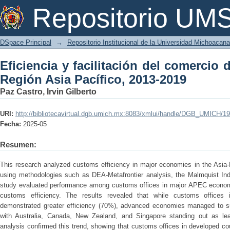
Eficiencia y facilitación del comercio
Repositorio U
2013-2019
DSpace Principal
→
Repositorio Institucional de la Universidad Michoacan
Eficiencia y facilitación del comercio 
Región Asia Pacífico, 2013-2019
Paz Castro, Irvin Gilberto
URI:
http://bibliotecavirtual.dgb.umich.mx:8083/xmlui/handle/DGB_UMICH/1
Fecha:
2025-05
Resumen:
This research analyzed customs efficiency in major economies in the Asia-
using methodologies such as DEA-Metafrontier analysis, the Malmquist In
study evaluated performance among customs offices in major APEC economies
customs efficiency. The results revealed that while customs offices i
demonstrated greater efficiency (70%), advanced economies managed to su
with Australia, Canada, New Zealand, and Singapore standing out as le
analysis confirmed this trend, showing that customs offices in developed co