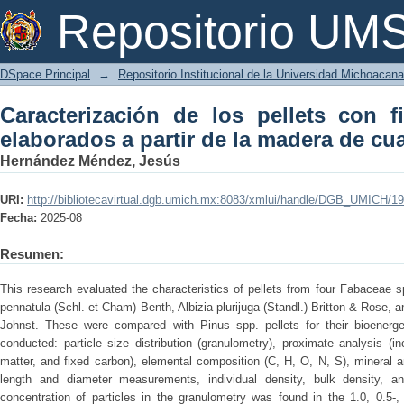
Caracterización de los pellets con fin
Repositorio U
madera de cuatro fabáceas
DSpace Principal
→
Repositorio Institucional de la Universidad Michoacan
Caracterización de los pellets con f
elaborados a partir de la madera de cu
Hernández Méndez, Jesús
URI:
http://bibliotecavirtual.dgb.umich.mx:8083/xmlui/handle/DGB_UMICH/1
Fecha:
2025-08
Resumen:
This research evaluated the characteristics of pellets from four Fabaceae sp
pennatula (Schl. et Cham) Benth, Albizia plurijuga (Standl.) Britton & Rose,
Johnst. These were compared with Pinus spp. pellets for their bioenerge
conducted: particle size distribution (granulometry), proximate analysis (in
matter, and fixed carbon), elemental composition (C, H, O, N, S), mineral a
length and diameter measurements, individual density, bulk density, an
concentration of particles in the granulometry was found in the 1.0, 0.5-