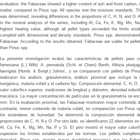
evaluation, the Fabaceae showed a higher content of ash and fixed carbon, in
matter, compared to Pinus spp. All species met the moisture standards. Th
was determined, revealing differences in the proportions of C, H, N, and O. A
in the mineral analysis of the ashes, including Al, Ca, Fe, K, Mg, Mn, Na,
highest heating value, although all pellet types exceeded the limits esta
complied with dimensional and density standards. Pinus spp. demonstrated 
Fabaceae. According to the results obtained, Fabaceae are viable for pellet 
than Pinus spp.
La presente investigación evaluó las características de pellets para 
farnesiana (L.) Willd, A. pennatula (Schl. et Cham) Benth, Albizia pluriju
laevigata (Humb. & Bonpl.) Johnst., y se compararon con pellets de Pinu
realizaron los análisis: granulometría, análisis proximal que incluye l
inorgánica, materia volátil y el carbono fijo. Composición elemental: C, H, O,
valor calorífico superior, mediciones de longitud y diámetro, densidad indivi
mecánica. La mayor concentración de partículas en la granulometría se enco
mm. En la evaluación proximal, las Fabaceae mostraron mayor contenido de 
contraste, menor contenido de materia volátil, en comparación con Pinus s
los estándares de humedad. Se determinó la composición elemental de 
proporciones de C, H, N y O. Por otro lado, se identificaron 22 elementos en
Al, Ca, Fe, K, Mg, Mn, Na, P y Si. El pino mostró el mayor valor calorífi
superaron los límites establecidos por las normas. Los pellets cumpli
densidad. Pinus spp. mostró mayor durabilidad mecánica que las Faba