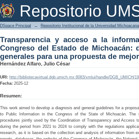
Transparencia y acceso a la informa
Repositorio U
Michoacán: diagnóstico y líneas gener
DSpace Principal
→
Repositorio Institucional de la Universidad Michoacan
Transparencia y acceso a la informa
Congreso del Estado de Michoacán: d
generales para una propuesta de mejo
Hernández Alfaro, Julio César
URI:
http://bibliotecavirtual.dgb.umich.mx:8083/xmlui/handle/DGB_UMICH/1
Fecha:
2025-12
Resumen:
This work aimed to develop a diagnosis and general guidelines for a propo
to Public Information in the Congress of the State of Michoacán. The
procedures jointly used by the Coordination of Transparency and Access to
during the period from 2021 to 2024 to comply with the regulations applica
research, as it is based on the collection and analysis of information from 
reports, databases, the website of the Congress of Michoacán, the Nationa