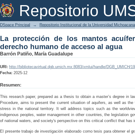
La protección de los mantos acuífero
Repositorio U
al agua
DSpace Principal
→
Repositorio Institucional de la Universidad Michoacan
La protección de los mantos acuífe
derecho humano de acceso al agua
Barrón Patiño, María Guadalupe
URI:
http://bibliotecavirtual.dgb.umich.mx:8083/xmlui/handle/DGB_UMICH/1
Fecha:
2025-12
Resumen:
This research paper, prepared as a thesis to obtain a master’s degree in law
Procedure, aims to present the current situation of aquifers, as well as the
stress in the national territory. It will address topics such as the worldvi
indigenous peoples, water management in other countries, the legislation gov
of national waters, and society's perspective on this critical conflict that has 
El presente trabajo de investigación elaborado como tesis para obtener el 