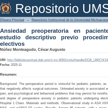
Ansiedad preoperatoria en pacientes 
Repositorio U
procedimientos quirúrgicos electivos
DSpace Principal
→
Repositorio Institucional de la Universidad Michoacan
Ansiedad preoperatoria en pacient
estudio descriptivo previo procedim
electivos
Núñez Monteagudo, César Augusto
URI:
http://bibliotecavirtual.dgb.umich.mx:8083/xmlui/handle/DGB_UMICH/1
Fecha:
2025-11
Resumen:
Background: The perioperative period is stressful for pediatric patients, as
that negatively affects surgical outcomes. Untreated anxiety is associated w
pain, and psychological and behavioral problems that may persist for months
and degree of preoperative anxiety in pediatric patients undergoing elect
Hospital 1 Charo. Materials and methods: Observational study in ASA I/II/
MAS, and mYPAS-SF scales. Results: Among 86 patients, with a mean 