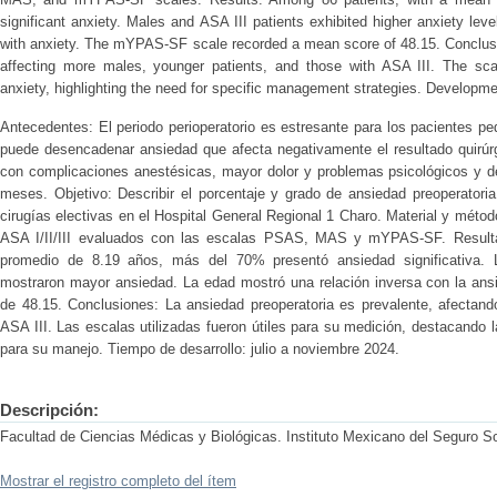
significant anxiety. Males and ASA III patients exhibited higher anxiety lev
with anxiety. The mYPAS-SF scale recorded a mean score of 48.15. Conclusio
affecting more males, younger patients, and those with ASA III. The sca
anxiety, highlighting the need for specific management strategies. Developm
Antecedentes: El periodo perioperatorio es estresante para los pacientes ped
puede desencadenar ansiedad que afecta negativamente el resultado quirúrg
con complicaciones anestésicas, mayor dolor y problemas psicológicos y d
meses. Objetivo: Describir el porcentaje y grado de ansiedad preoperatori
cirugías electivas en el Hospital General Regional 1 Charo. Material y méto
ASA I/II/III evaluados con las escalas PSAS, MAS y mYPAS-SF. Result
promedio de 8.19 años, más del 70% presentó ansiedad significativa. 
mostraron mayor ansiedad. La edad mostró una relación inversa con la an
de 48.15. Conclusiones: La ansiedad preoperatoria es prevalente, afectan
ASA III. Las escalas utilizadas fueron útiles para su medición, destacando 
para su manejo. Tiempo de desarrollo: julio a noviembre 2024.
Descripción:
Facultad de Ciencias Médicas y Biológicas. Instituto Mexicano del Seguro So
Mostrar el registro completo del ítem