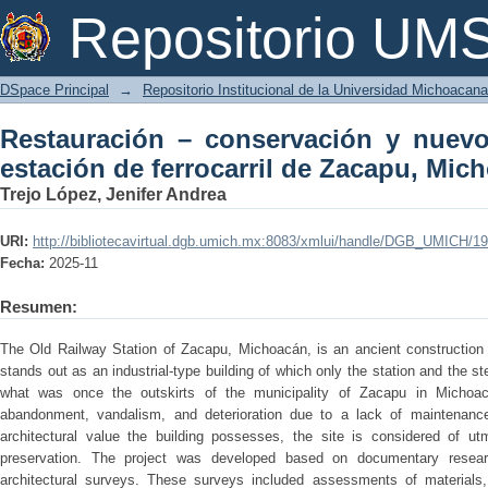
Restauración – conservación y nuevo u
Repositorio U
Zacapu, Michoacán
DSpace Principal
→
Repositorio Institucional de la Universidad Michoacan
Restauración – conservación y nuevo
estación de ferrocarril de Zacapu, Mic
Trejo López, Jenifer Andrea
URI:
http://bibliotecavirtual.dgb.umich.mx:8083/xmlui/handle/DGB_UMICH/1
Fecha:
2025-11
Resumen:
The Old Railway Station of Zacapu, Michoacán, is an ancient construction b
stands out as an industrial-type building of which only the station and the 
what was once the outskirts of the municipality of Zacapu in Michoac
abandonment, vandalism, and deterioration due to a lack of maintenance.
architectural value the building possesses, the site is considered of utm
preservation. The project was developed based on documentary research
architectural surveys. These surveys included assessments of materials, 