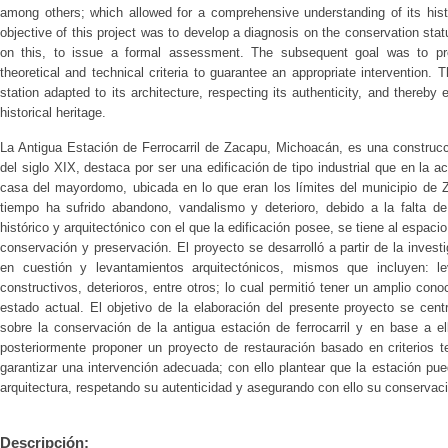
among others; which allowed for a comprehensive understanding of its histo
objective of this project was to develop a diagnosis on the conservation stat
on this, to issue a formal assessment. The subsequent goal was to pro
theoretical and technical criteria to guarantee an appropriate intervention.
station adapted to its architecture, respecting its authenticity, and thereby 
historical heritage.
La Antigua Estación de Ferrocarril de Zacapu, Michoacán, es una construcci
del siglo XIX, destaca por ser una edificación de tipo industrial que en la a
casa del mayordomo, ubicada en lo que eran los límites del municipio de
tiempo ha sufrido abandono, vandalismo y deterioro, debido a la falta d
histórico y arquitectónico con el que la edificación posee, se tiene al espac
conservación y preservación. El proyecto se desarrolló a partir de la invest
en cuestión y levantamientos arquitectónicos, mismos que incluyen: le
constructivos, deterioros, entre otros; lo cual permitió tener un amplio con
estado actual. El objetivo de la elaboración del presente proyecto se cent
sobre la conservación de la antigua estación de ferrocarril y en base a el
posteriormente proponer un proyecto de restauración basado en criterios te
garantizar una intervención adecuada; con ello plantear que la estación pu
arquitectura, respetando su autenticidad y asegurando con ello su conservaci
Descripción: