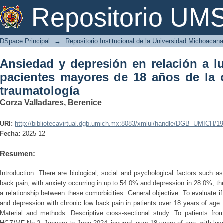
Ansiedad y depresión en relación a lu
Repositorio U
años de la consulta externa de traumat
DSpace Principal
→
Repositorio Institucional de la Universidad Michoacan
Ansiedad y depresión en relación a l
pacientes mayores de 18 años de la 
traumatología
Corza Valladares, Berenice
URI:
http://bibliotecavirtual.dgb.umich.mx:8083/xmlui/handle/DGB_UMICH/1
Fecha:
2025-12
Resumen:
Introduction: There are biological, social and psychological factors such a
back pain, with anxiety occurring in up to 54.0% and depression in 28.0%, ther
a relationship between these comorbidities. General objective: To evaluate if
and depression with chronic low back pain in patients over 18 years of age f
Material and methods: Descriptive cross-sectional study. To patients from
HGZ/MF No.2, January to June 2024, insured, over 18 years of age, with low 