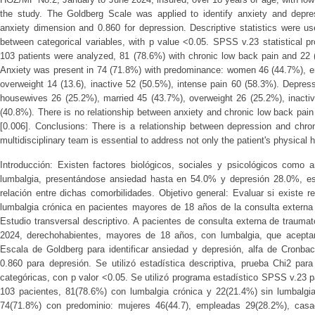
the study. The Goldberg Scale was applied to identify anxiety and depre
anxiety dimension and 0.860 for depression. Descriptive statistics were us
between categorical variables, with p value <0.05. SPSS v.23 statistical p
103 patients were analyzed, 81 (78.6%) with chronic low back pain and 22 
Anxiety was present in 74 (71.8%) with predominance: women 46 (44.7%), em
overweight 14 (13.6), inactive 52 (50.5%), intense pain 60 (58.3%). Depre
housewives 26 (25.2%), married 45 (43.7%), overweight 26 (25.2%), inactiv
(40.8%). There is no relationship between anxiety and chronic low back pain 
[0.006]. Conclusions: There is a relationship between depression and chro
multidisciplinary team is essential to address not only the patient's physical h
Introducción: Existen factores biológicos, sociales y psicológicos como 
lumbalgia, presentándose ansiedad hasta en 54.0% y depresión 28.0%, es 
relación entre dichas comorbilidades. Objetivo general: Evaluar si existe 
lumbalgia crónica en pacientes mayores de 18 años de la consulta externa 
Estudio transversal descriptivo. A pacientes de consulta externa de trauma
2024, derechohabientes, mayores de 18 años, con lumbalgia, que aceptaro
Escala de Goldberg para identificar ansiedad y depresión, alfa de Cronba
0.860 para depresión. Se utilizó estadística descriptiva, prueba Chi2 para
categóricas, con p valor <0.05. Se utilizó programa estadístico SPSS v.23 p
103 pacientes, 81(78.6%) con lumbalgia crónica y 22(21.4%) sin lumbalgi
74(71.8%) con predominio: mujeres 46(44.7), empleadas 29(28.2%), casad