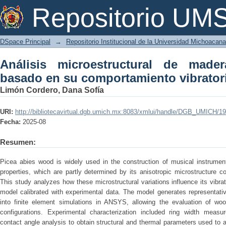
Análisis microestructural de madera 
Repositorio U
vibratorio
DSpace Principal
→
Repositorio Institucional de la Universidad Michoacan
Análisis microestructural de made
basado en su comportamiento vibrator
Limón Cordero, Dana Sofía
URI:
http://bibliotecavirtual.dgb.umich.mx:8083/xmlui/handle/DGB_UMICH/1
Fecha:
2025-08
Resumen:
Picea abies wood is widely used in the construction of musical instrumen
properties, which are partly determined by its anisotropic microstructure
This study analyzes how these microstructural variations influence its vibra
model calibrated with experimental data. The model generates representative
into finite element simulations in ANSYS, allowing the evaluation of wood
configurations. Experimental characterization included ring width m
contact angle analysis to obtain structural and thermal parameters used to 