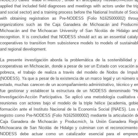
applied that included field diagnoses and meetings with actors under the t
and social sector) and a training process before the National Institute of S
with obtaining registration as Pre-NODESS (Folio N1625000002) through
organizations such as the Caja Ganadera de Michoacán and Producmic
Michoacán and the Michoacan University of San Nicolás de Hidalgo and
recognition. It is concluded that NODESS should act as an essential catalys
cooperatives to transition from subsistence models to models of sustainab
and regional development.
La presente investigación aborda la problemática de la sostenibilidad y 
cooperativas en Michoacán, donde a pesar de ser un Estado con vocación a
pobreza, el trabajo de realiza a través del modelo de Nodos de Impul
(NODESS). Ya que a pesar de la existencia de un marco legal y un número sig
estado, muchas carecen de un acompañamiento administrativo, técnico y empr
fue gestionar y establecer la estructura de un NODESS denominado “H
Investigación-Acción Participativa. Se aplicó una metodología cualitativ
reuniones con actores bajo el modelo de la triple hélice (academia, gobi
formación ante el Instituto Nacional de la Economía Social (INAES). Los r
registro como Pre-NODESS (Folio N1625000002) mediante la articulación d
Caja Ganadera de Michoacán y Producmich, la Unión Ganadera Regio
Michoacana de San Nicolás de Hidalgo y culminan con el reconocimiento
NODESS debe actuar como un catalizador esencial para el emprendim