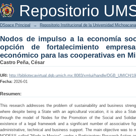
Nodos de impulso a la economía social
Repositorio U
empresarial y crecimiento económico p
DSpace Principal
→
Repositorio Institucional de la Universidad Michoacan
Nodos de impulso a la economía soci
opción de fortalecimiento empresa
económico para las cooperativas en M
Castro Peña, César
URI:
http://bibliotecavirtual.dgb.umich.mx:8083/xmlui/handle/DGB_UMICH/1
Fecha:
2026-01
Resumen:
This research addresses the problem of sustainability and business streng
where despite being a State with an agricultural vocation, it is also a Stat
through the model of Nodes for the Promotion of the Social and Solid
existence of a legal framework and a significant number of associative fig
administrative, technical and business support. The main objective was to 
NODESS called "Made in Mexico", under a Participatory Research-Action ap