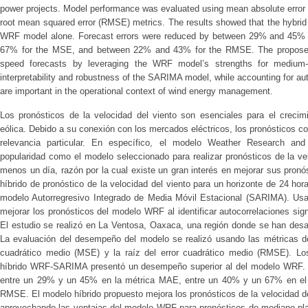
power projects. Model performance was evaluated using mean absolute error
root mean squared error (RMSE) metrics. The results showed that the hyb
WRF model alone. Forecast errors were reduced by between 29% and 45% 
67% for the MSE, and between 22% and 43% for the RMSE. The proposed
speed forecasts by leveraging the WRF model’s strengths for medium-t
interpretability and robustness of the SARIMA model, while accounting for a
are important in the operational context of wind energy management.
Los pronósticos de la velocidad del viento son esenciales para el crecimi
eólica. Debido a su conexión con los mercados eléctricos, los pronósticos c
relevancia particular. En específico, el modelo Weather Research an
popularidad como el modelo seleccionado para realizar pronósticos de la ve
menos un día, razón por la cual existe un gran interés en mejorar sus pron
híbrido de pronóstico de la velocidad del viento para un horizonte de 24 h
modelo Autorregresivo Integrado de Media Móvil Estacional (SARIMA). Us
mejorar los pronósticos del modelo WRF al identificar autocorrelaciones sign
El estudio se realizó en La Ventosa, Oaxaca, una región donde se han desar
La evaluación del desempeño del modelo se realizó usando las métricas del
cuadrático medio (MSE) y la raíz del error cuadrático medio (RMSE). Lo
híbrido WRF-SARIMA presentó un desempeño superior al del modelo WRF. Lo
entre un 29% y un 45% en la métrica MAE, entre un 40% y un 67% en e
RMSE. El modelo híbrido propuesto mejora los pronósticos de la velocidad de
aprovechando las ventajas del modelo WRF para pronósticos de mediano plazo