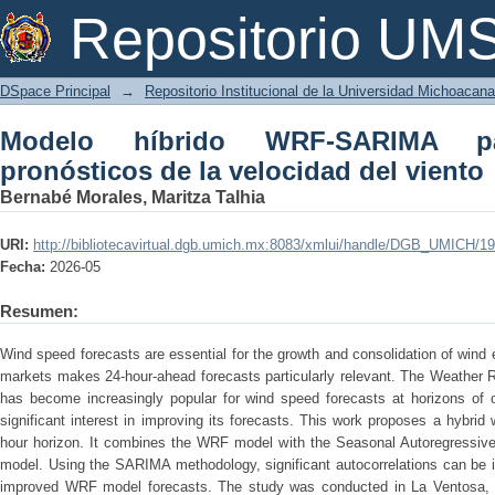
Modelo híbrido WRF-SARIMA para mej
Repositorio U
viento
DSpace Principal
→
Repositorio Institucional de la Universidad Michoacan
Modelo híbrido WRF-SARIMA p
pronósticos de la velocidad del viento
Bernabé Morales, Maritza Talhia
URI:
http://bibliotecavirtual.dgb.umich.mx:8083/xmlui/handle/DGB_UMICH/1
Fecha:
2026-05
Resumen:
Wind speed forecasts are essential for the growth and consolidation of wind e
markets makes 24-hour-ahead forecasts particularly relevant. The Weather
has become increasingly popular for wind speed forecasts at horizons of o
significant interest in improving its forecasts. This work proposes a hybrid
hour horizon. It combines the WRF model with the Seasonal Autoregressiv
model. Using the SARIMA methodology, significant autocorrelations can be ide
improved WRF model forecasts. The study was conducted in La Ventosa, Oa