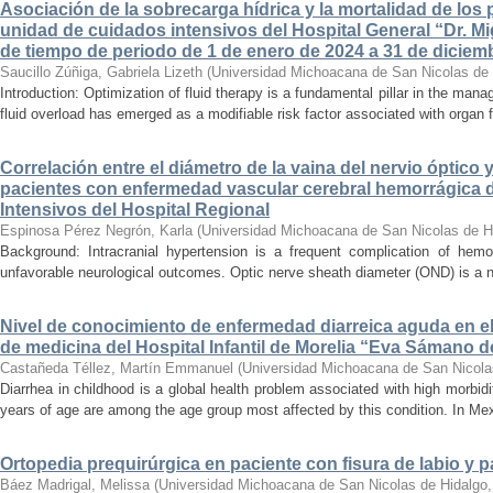
Asociación de la sobrecarga hídrica y la mortalidad de los 
unidad de cuidados intensivos del Hospital General “Dr. Mi
de tiempo de periodo de 1 de enero de 2024 a 31 de diciem
Saucillo Zúñiga, Gabriela Lizeth
(
Universidad Michoacana de San Nicolas de 
Introduction: Optimization of fluid therapy is a fundamental pillar in the manag
fluid overload has emerged as a modifiable risk factor associated with organ f
Correlación entre el diámetro de la vaina del nervio óptico 
pacientes con enfermedad vascular cerebral hemorrágica 
Intensivos del Hospital Regional
Espinosa Pérez Negrón, Karla
(
Universidad Michoacana de San Nicolas de H
Background: Intracranial hypertension is a frequent complication of hemo
unfavorable neurological outcomes. Optic nerve sheath diameter (OND) is a no
Nivel de conocimiento de enfermedad diarreica aguda en e
de medicina del Hospital Infantil de Morelia “Eva Sámano 
Castañeda Téllez, Martín Emmanuel
(
Universidad Michoacana de San Nicola
Diarrhea in childhood is a global health problem associated with high morbidi
years of age are among the age group most affected by this condition. In Mexi
Ortopedia prequirúrgica en paciente con fisura de labio y pa
Báez Madrigal, Melissa
(
Universidad Michoacana de San Nicolas de Hidalgo