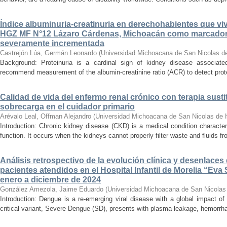
Índice albuminuria-creatinuria en derechohabientes que viv
HGZ MF N°12 Lázaro Cárdenas, Michoacán como marcador
severamente incrementada
Castrejón Lúa, Germán Leonardo
(
Universidad Michoacana de San Nicolas d
Background: Proteinuria is a cardinal sign of kidney disease associat
recommend measurement of the albumin-creatinine ratio (ACR) to detect proteinu
Calidad de vida del enfermo renal crónico con terapia susti
sobrecarga en el cuidador primario
Arévalo Leal, Offman Alejandro
(
Universidad Michoacana de San Nicolas de 
Introduction: Chronic kidney disease (CKD) is a medical condition characte
function. It occurs when the kidneys cannot properly filter waste and fluids 
Análisis retrospectivo de la evolución clínica y desenlace
pacientes atendidos en el Hospital Infantil de Morelia “E
enero a diciembre de 2024
González Amezola, Jaime Eduardo
(
Universidad Michoacana de San Nicolas
Introduction: Dengue is a re-emerging viral disease with a global impact of 
critical variant, Severe Dengue (SD), presents with plasma leakage, hemorrhag