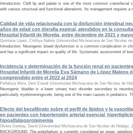
Introduction: Cleft lip and palate is one of the most common craniofacial 
with various structural and functional alterations. Its management requires a m
Calidad de vida relacionada con la disfunción intestinal ne
años de edad con disrafia espinal, atendidos en la consult
Hospital Infantil de Morelia, entre diciembre de 2021 y may
Quintana López, Cinthya Nallely
(
Universidad Michoacana de San Nicolas de
Introduction: Neurogenic bowel dysfunction is a common complication in chi
and has a significant impact on quality of life. Systematic assessment of bow
Incidencia y determinación de la función renal en paciente
Hospital Infantil de Morelia Eva Sámano de López Mateos d
comprendido entre el 2022 al 2024
Peñaloza Mora, Dení Erandi
(
Universidad Michoacana de San Nicolas de Hid
Neurogenic bladder is a lower urinary tract disorder secondary to neurolo
particularly myelomeningocele, being one of the main causes in pediatrics. Thi
Efecto del bezafibrato sobre el perfil de lípidos y la vasodi
en pacientes con hipertensión arterial esencial, hipertiglicé
hipoalfalipoproteinemia
Olvera Garibay, David
(
Universidad Michoacana de San Nicolas de Hidalgo
,
BACKGROUND: The endothelium is currently considered an organ, weighing ap