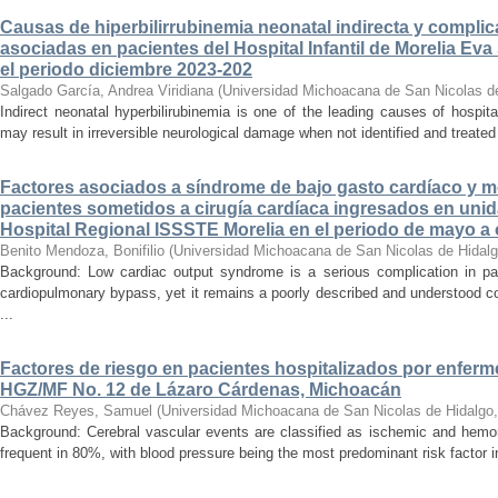
Causas de hiperbilirrubinemia neonatal indirecta y compli
asociadas en pacientes del Hospital Infantil de Morelia E
el periodo diciembre 2023-202
Salgado García, Andrea Viridiana
(
Universidad Michoacana de San Nicolas d
Indirect neonatal hyperbilirubinemia is one of the leading causes of hospita
may result in irreversible neurological damage when not identified and treated 
Factores asociados a síndrome de bajo gasto cardíaco y mo
pacientes sometidos a cirugía cardíaca ingresados en unid
Hospital Regional ISSSTE Morelia en el periodo de mayo a
Benito Mendoza, Bonifilio
(
Universidad Michoacana de San Nicolas de Hidal
Background: Low cardiac output syndrome is a serious complication in pat
cardiopulmonary bypass, yet it remains a poorly described and understood con
...
Factores de riesgo en pacientes hospitalizados por enferm
HGZ/MF No. 12 de Lázaro Cárdenas, Michoacán
Chávez Reyes, Samuel
(
Universidad Michoacana de San Nicolas de Hidalgo
Background: Cerebral vascular events are classified as ischemic and hemor
frequent in 80%, with blood pressure being the most predominant risk factor in 