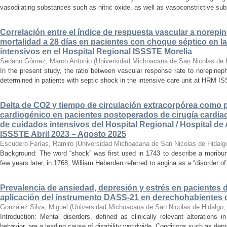
vasodilating substances such as nitric oxide, as well as vasoconstrictive sub
Correlación entre el índice de respuesta vascular a norepin
mortalidad a 28 días en pacientes con choque séptico en l
intensivos en el Hospital Regional ISSSTE Morelia
Sedano Gómez, Marco Antonio
(
Universidad Michoacana de San Nicolas de 
In the present study, the ratio between vascular response rate to norepine
determined in patients with septic shock in the intensive care unit at HRM IS
Delta de CO2 y tiempo de circulación extracorpórea como 
cardiogénico en pacientes postoperados de cirugía cardiac
de cuidados intensivos del Hospital Regional / Hospital de 
ISSSTE Abril 2023 – Agosto 2025
Escudero Farías, Ramiro
(
Universidad Michoacana de San Nicolas de Hidalg
Background: The word “shock” was first used in 1743 to describe a moribun
few years later, in 1768, William Heberden referred to angina as a “disorder of 
Prevalencia de ansiedad, depresión y estrés en pacientes 
aplicación del instrumento DASS-21 en derechohabientes 
González Silva, Miguel
(
Universidad Michoacana de San Nicolas de Hidalgo
Introduction: Mental disorders, defined as clinically relevant alterations 
behavior, are a leading cause of disability worldwide. Conditions such as depr