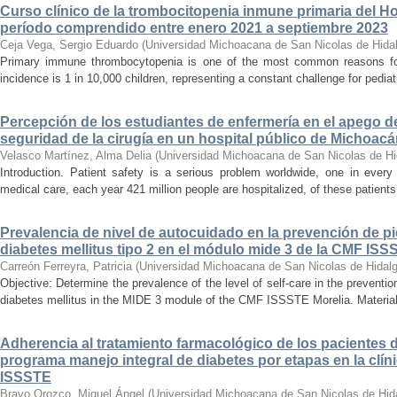
Curso clínico de la trombocitopenia inmune primaria del Hosp
período comprendido entre enero 2021 a septiembre 2023
Ceja Vega, Sergio Eduardo
(
Universidad Michoacana de San Nicolas de Hida
Primary immune thrombocytopenia is one of the most common reasons for p
incidence is 1 in 10,000 children, representing a constant challenge for pedia
Percepción de los estudiantes de enfermería en el apego d
seguridad de la cirugía en un hospital público de Michoac
Velasco Martínez, Alma Delia
(
Universidad Michoacana de San Nicolas de Hi
Introduction. Patient safety is a serious problem worldwide, one in ever
medical care, each year 421 million people are hospitalized, of these patients,
Prevalencia de nivel de autocuidado en la prevención de pi
diabetes mellitus tipo 2 en el módulo mide 3 de la CMF ISS
Carreón Ferreyra, Patricia
(
Universidad Michoacana de San Nicolas de Hidal
Objective: Determine the prevalence of the level of self-care in the prevention
diabetes mellitus in the MIDE 3 module of the CMF ISSSTE Morelia. Material
Adherencia al tratamiento farmacológico de los pacientes di
programa manejo integral de diabetes por etapas en la clíni
ISSSTE
Bravo Orozco, Miguel Ángel
(
Universidad Michoacana de San Nicolas de Hid