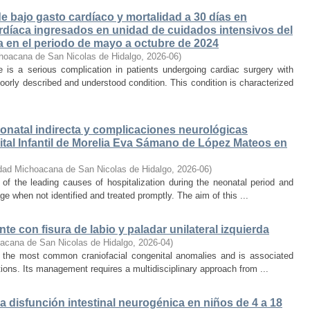
 bajo gasto cardíaco y mortalidad a 30 días en
rdíaca ingresados en unidad de cuidados intensivos del
a en el periodo de mayo a octubre de 2024
hoacana de San Nicolas de Hidalgo
,
2026-06
)
is a serious complication in patients undergoing cardiac surgery with
oorly described and understood condition. This condition is characterized
onatal indirecta y complicaciones neurológicas
tal Infantil de Morelia Eva Sámano de López Mateos en
dad Michoacana de San Nicolas de Hidalgo
,
2026-06
)
e of the leading causes of hospitalization during the neonatal period and
ge when not identified and treated promptly. The aim of this ...
te con fisura de labio y paladar unilateral izquierda
acana de San Nicolas de Hidalgo
,
2026-04
)
 of the most common craniofacial congenital anomalies and is associated
ations. Its management requires a multidisciplinary approach from ...
a disfunción intestinal neurogénica en niños de 4 a 18