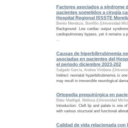
Factores asociados a síndrome de
pacientes sometidos a cirugía ca
Hospital Regional ISSSTE Moreli
Benito Mendoza, Bonifilio
(
Universidad Mic
Background: Low cardiac output syndrome 
cardiopulmonary bypass, yet it remains a p
...
Causas de hiperbilirrubinemia ne
asociadas en pacientes del Hospi
el periodo diciembre 2023-202
Salgado García, Andrea Viridiana
(
Universi
Indirect neonatal hyperbilirubinemia is on
may result in irreversible neurological dama
Ortopedia prequirúrgica en pacien
Báez Madrigal, Melissa
(
Universidad Micho
Introduction: Cleft lip and palate is one
with various structural and functional alter
Calidad de vida relacionada con l