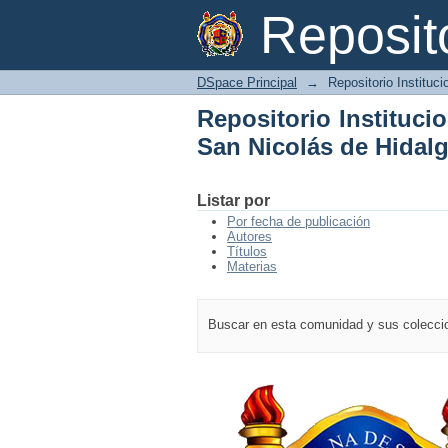
Repositorio Instituci
Reposi
DSpace Principal
→
Repositorio Instituc
Repositorio Instituci
San Nicolás de Hidal
Listar por
Por fecha de publicación
Autores
Títulos
Materias
Buscar en esta comunidad y sus colecc