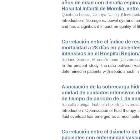
años de edad con disrafia espinal
Hospital Infantil de Morelia, ent
Quintana López, Cinthya Nallely
(
Universid
Introduction: Neurogenic bowel dysfunction
and has a significant impact on quality of 
Correlación entre el índice de re
mortalidad a 28 días en paciente
intensivos en el Hospital Region
Sedano Gómez, Marco Antonio
(
Universid
In the present study, the ratio between va
determined in patients with septic shock in
Asociación de la sobrecarga hídri
unidad de cuidados intensivos de
de tiempo de periodo de 1 de ene
Saucillo Zúñiga, Gabriela Lizeth
(
Universid
Introduction: Optimization of fluid therapy i
fluid overload has emerged as a modifiable r
Correlación entre el diámetro de 
pacientes con enfermedad vascul