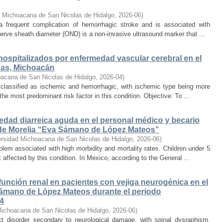
d Michoacana de San Nicolas de Hidalgo
,
2026-06
)
 a frequent complication of hemorrhagic stroke and is associated with
erve sheath diameter (OND) is a non-invasive ultrasound marker that ...
hospitalizados por enfermedad vascular cerebral en el
nas, Michoacán
acana de San Nicolas de Hidalgo
,
2026-04
)
 classified as ischemic and hemorrhagic, with ischemic type being more
he most predominant risk factor in this condition. Objective: To ...
edad diarreica aguda en el personal médico y becario
l de Morelia “Eva Sámano de López Mateos”
ersidad Michoacana de San Nicolas de Hidalgo
,
2026-06
)
oblem associated with high morbidity and mortality rates. Children under 5
ffected by this condition. In Mexico, according to the General ...
 función renal en pacientes con vejiga neurogénica en el
 Sámano de López Mateos durante el periodo
24
Michoacana de San Nicolas de Hidalgo
,
2026-06
)
act disorder secondary to neurological damage, with spinal dysraphism,