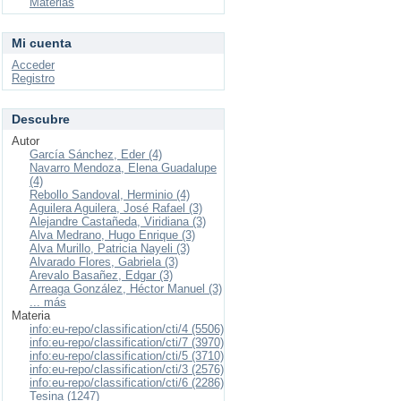
Materias
Mi cuenta
Acceder
Registro
Descubre
Autor
García Sánchez, Eder (4)
Navarro Mendoza, Elena Guadalupe
(4)
Rebollo Sandoval, Herminio (4)
Aguilera Aguilera, José Rafael (3)
Alejandre Castañeda, Viridiana (3)
Alva Medrano, Hugo Enrique (3)
Alva Murillo, Patricia Nayeli (3)
Alvarado Flores, Gabriela (3)
Arevalo Basañez, Edgar (3)
Arreaga González, Héctor Manuel (3)
... más
Materia
info:eu-repo/classification/cti/4 (5506)
info:eu-repo/classification/cti/7 (3970)
info:eu-repo/classification/cti/5 (3710)
info:eu-repo/classification/cti/3 (2576)
info:eu-repo/classification/cti/6 (2286)
Tesina (1247)