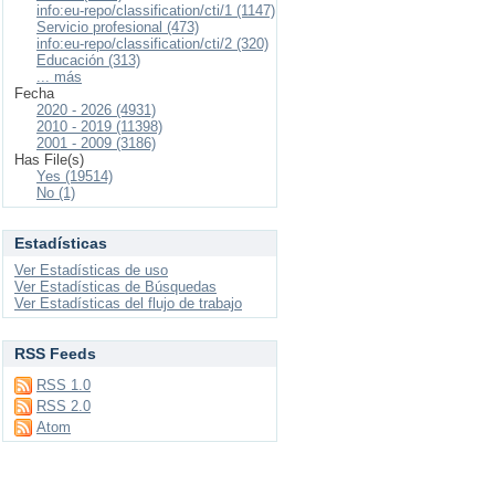
info:eu-repo/classification/cti/1 (1147)
Servicio profesional (473)
info:eu-repo/classification/cti/2 (320)
Educación (313)
... más
Fecha
2020 - 2026 (4931)
2010 - 2019 (11398)
2001 - 2009 (3186)
Has File(s)
Yes (19514)
No (1)
Estadísticas
Ver Estadísticas de uso
Ver Estadísticas de Búsquedas
Ver Estadísticas del flujo de trabajo
RSS Feeds
RSS 1.0
RSS 2.0
Atom