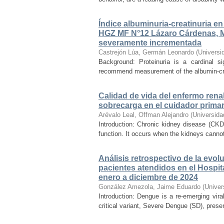
Índice albuminuria-creatinuria e
HGZ MF N°12 Lázaro Cárdenas, 
severamente incrementada
Castrejón Lúa, Germán Leonardo
(
Universi
Background: Proteinuria is a cardinal s
recommend measurement of the albumin-creatin
Calidad de vida del enfermo renal
sobrecarga en el cuidador primar
Arévalo Leal, Offman Alejandro
(
Universida
Introduction: Chronic kidney disease (CKD)
function. It occurs when the kidneys cannot
Análisis retrospectivo de la evo
pacientes atendidos en el Hospit
enero a diciembre de 2024
González Amezola, Jaime Eduardo
(
Univer
Introduction: Dengue is a re-emerging vira
critical variant, Severe Dengue (SD), prese