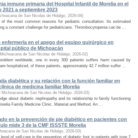
ia inmune primaria del Hospital Infantil de Morelia en el
o 2021 a septiembre 2023
ichoacana de San Nicolas de Hidalgo
,
2026-04
)
of the most common reasons for pediatric consultation. Its estimated
ting a constant challenge for pediatricians. Thrombocytopenia can be ...
 enfermería en el apego del equipo quirúrgico en
spital público de Michoacán
 Michoacana de San Nicolas de Hidalgo
,
2026-02
)
s problem worldwide, one in every 300 patients suffers harm caused by
re hospitalized, of these patients, approximately 42.7 million suffer ...
ía diabética y su relación con la función familiar en
clínica de medicina familiar Morelia
d Michoacana de San Nicolas de Hidalgo
,
2026-03
)
dge about diabetic nephropathy and its relationship to family functioning
orelia Family Medicine Clinic. Material and Method. An ...
ado en la prevención de pie diabético en pacientes con
ódulo mide 3 de la CMF ISSSTE Morelia
hoacana de San Nicolas de Hidalgo
,
2026-03
)
evel of self-care in the prevention of diabetic foot in patients with type 2