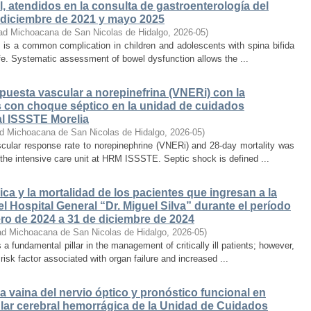
, atendidos en la consulta de gastroenterología del
re diciembre de 2021 y mayo 2025
ad Michoacana de San Nicolas de Hidalgo
,
2026-05
)
 is a common complication in children and adolescents with spina bifida
life. Systematic assessment of bowel dysfunction allows the ...
spuesta vascular a norepinefrina (VNERi) con la
s con choque séptico en la unidad de cuidados
al ISSSTE Morelia
ad Michoacana de San Nicolas de Hidalgo
,
2026-05
)
scular response rate to norepinephrine (VNERi) and 28-day mortality was
 the intensive care unit at HRM ISSSTE. Septic shock is defined ...
ca y la mortalidad de los pacientes que ingresan a la
l Hospital General “Dr. Miguel Silva” durante el período
ro de 2024 a 31 de diciembre de 2024
ad Michoacana de San Nicolas de Hidalgo
,
2026-05
)
s a fundamental pillar in the management of critically ill patients; however,
isk factor associated with organ failure and increased ...
la vaina del nervio óptico y pronóstico funcional en
ar cerebral hemorrágica de la Unidad de Cuidados