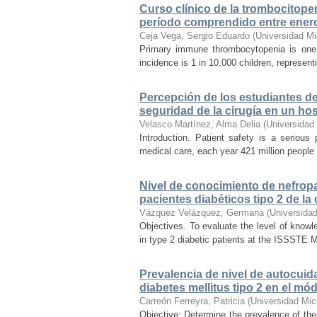
Curso clínico de la trombocitopen
período comprendido entre ener
Ceja Vega, Sergio Eduardo
(
Universidad M
Primary immune thrombocytopenia is one 
incidence is 1 in 10,000 children, represen
Percepción de los estudiantes de
seguridad de la cirugía en un ho
Velasco Martínez, Alma Delia
(
Universidad
Introduction. Patient safety is a seriou
medical care, each year 421 million people a
Nivel de conocimiento de nefropat
pacientes diabéticos tipo 2 de la 
Vázquez Velázquez, Germana
(
Universida
Objectives. To evaluate the level of knowle
in type 2 diabetic patients at the ISSSTE M
Prevalencia de nivel de autocuid
diabetes mellitus tipo 2 en el m
Carreón Ferreyra, Patricia
(
Universidad Mic
Objective: Determine the prevalence of the l