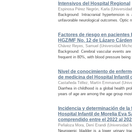
Intensivos del Hospital Regional
Espinosa Pérez Negrón, Karla
(
Universida
Background: Intracranial hypertension is
unfavorable neurological outcomes. Optic n
Factores de riesgo en pacientes 
HGZ/MF No. 12 de Lázaro Cárde
Chávez Reyes, Samuel
(
Universidad Micho
Background: Cerebral vascular events are
frequent in 80%, with blood pressure being t
Nivel de conocimiento de enferm
de medicina del Hospital Infanti
Castañeda Téllez, Martín Emmanuel
(
Univ
Diarrhea in childhood is a global health pr
years of age are among the age group most a
Incidencia y determinación de la
Hospital Infantil de Morelia Eva
comprendido entre el 2022 al 20
Peñaloza Mora, Dení Erandi
(
Universidad 
Neurogenic bladder is a lower urinary tr