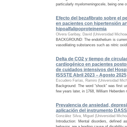
particularly myelomeningocele, being one of
Efecto del bezafibrato sobre el pe
en pacientes con hipertensión arte
hipoalfalipoproteinemia
Olvera Garibay, David
(
Universidad Michoa
BACKGROUND: The endothelium is currently
vasodilating substances such as nitric oxid
Delta de CO2 y tiempo de circul
cardiogénico en pacientes postop
de cuidados intensivos del Hospit
ISSSTE Abril 2023 – Agosto 2025
Escudero Farías, Ramiro
(
Universidad Mic
Background: The word “shock” was first us
few years later, in 1768, William Heberden r
Prevalencia de ansiedad, depresi
aplicación del instrumento DASS
González Silva, Miguel
(
Universidad Micho
Introduction: Mental disorders, defined as
behavior, are a leading cause of disability 