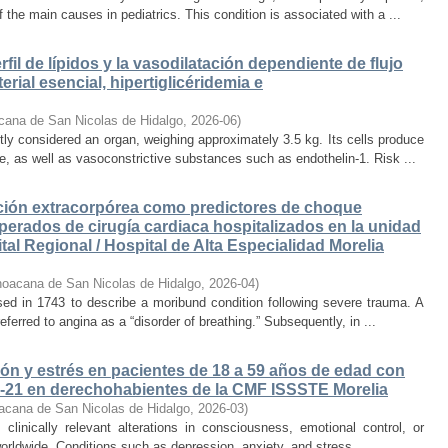
 the main causes in pediatrics. This condition is associated with a ...
rfil de lípidos y la vasodilatación dependiente de flujo
rial esencial, hipertiglicéridemia e
cana de San Nicolas de Hidalgo
,
2026-06
)
 considered an organ, weighing approximately 3.5 kg. Its cells produce
e, as well as vasoconstrictive substances such as endothelin-1. Risk ...
ación extracorpórea como predictores de choque
erados de cirugía cardiaca hospitalizados en la unidad
al Regional / Hospital de Alta Especialidad Morelia
hoacana de San Nicolas de Hidalgo
,
2026-04
)
ed in 1743 to describe a moribund condition following severe trauma. A
eferred to angina as a “disorder of breathing.” Subsequently, in ...
ón y estrés en pacientes de 18 a 59 años de edad con
-21 en derechohabientes de la CMF ISSSTE Morelia
acana de San Nicolas de Hidalgo
,
2026-03
)
 clinically relevant alterations in consciousness, emotional control, or
worldwide. Conditions such as depression, anxiety, and stress ...