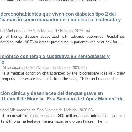
n derechohabientes que viven con diabetes tipo 2 del
Michoacán como marcador de albuminuria moderada y
dad Michoacana de San Nicolas de Hidalgo
,
2026-04
)
ign of kidney disease associated with adverse outcomes. Guidelines
ine ratio (ACR) to detect proteinuria in patients with or at risk for ...
 crónico con terapia sustitutiva en hemodiálisis y
io
d Michoacana de San Nicolas de Hidalgo
,
2026-04
)
 is a medical condition characterized by the progressive loss of kidney
 properly filter waste and fluids from the body. CKD can be caused ...
lución clínica y desenlaces del dengue grave en
al Infantil de Morelia “Eva Sámano de López Mateos” de
sidad Michoacana de San Nicolas de Hidalgo
,
2026-03
)
l disease with a global impact of 390 million annual infections. Its most
nts with plasma leakage, hemorrhage, and organ failure. The ...