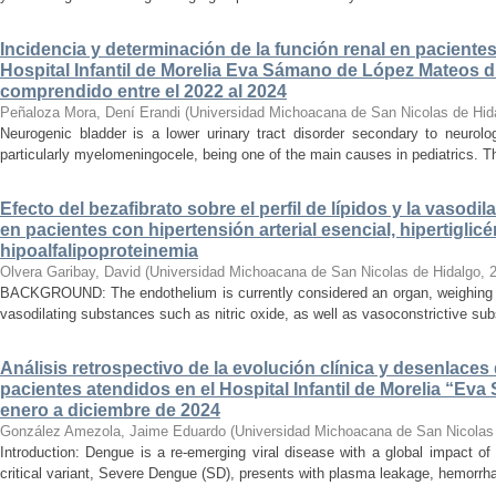
Incidencia y determinación de la función renal en paciente
Hospital Infantil de Morelia Eva Sámano de López Mateos d
comprendido entre el 2022 al 2024
Peñaloza Mora, Dení Erandi
(
Universidad Michoacana de San Nicolas de Hid
Neurogenic bladder is a lower urinary tract disorder secondary to neurolo
particularly myelomeningocele, being one of the main causes in pediatrics. Thi
Efecto del bezafibrato sobre el perfil de lípidos y la vasodi
en pacientes con hipertensión arterial esencial, hipertiglicé
hipoalfalipoproteinemia
Olvera Garibay, David
(
Universidad Michoacana de San Nicolas de Hidalgo
,
BACKGROUND: The endothelium is currently considered an organ, weighing ap
vasodilating substances such as nitric oxide, as well as vasoconstrictive sub
Análisis retrospectivo de la evolución clínica y desenlace
pacientes atendidos en el Hospital Infantil de Morelia “E
enero a diciembre de 2024
González Amezola, Jaime Eduardo
(
Universidad Michoacana de San Nicolas
Introduction: Dengue is a re-emerging viral disease with a global impact of 
critical variant, Severe Dengue (SD), presents with plasma leakage, hemorrhag