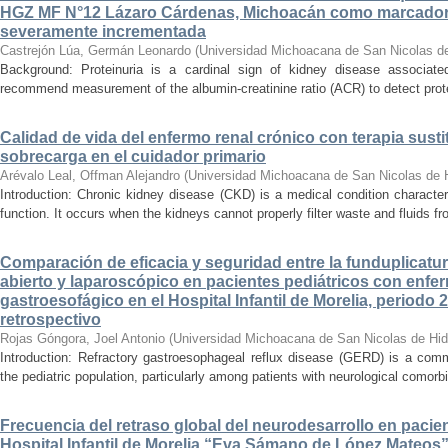
HGZ MF N°12 Lázaro Cárdenas, Michoacán como marcador
severamente incrementada
Castrejón Lúa, Germán Leonardo
(
Universidad Michoacana de San Nicolas d
Background: Proteinuria is a cardinal sign of kidney disease associat
recommend measurement of the albumin-creatinine ratio (ACR) to detect proteinu
Calidad de vida del enfermo renal crónico con terapia susti
sobrecarga en el cuidador primario
Arévalo Leal, Offman Alejandro
(
Universidad Michoacana de San Nicolas de 
Introduction: Chronic kidney disease (CKD) is a medical condition characte
function. It occurs when the kidneys cannot properly filter waste and fluids 
Comparación de eficacia y seguridad entre la funduplicatur
abierto y laparoscópico en pacientes pediátricos con enfer
gastroesofágico en el Hospital Infantil de Morelia, periodo
retrospectivo
Rojas Góngora, Joel Antonio
(
Universidad Michoacana de San Nicolas de Hid
Introduction: Refractory gastroesophageal reflux disease (GERD) is a commo
the pediatric population, particularly among patients with neurological comorbid
Frecuencia del retraso global del neurodesarrollo en pacien
Hospital Infantil de Morelia “Eva Sámano de López Mateos