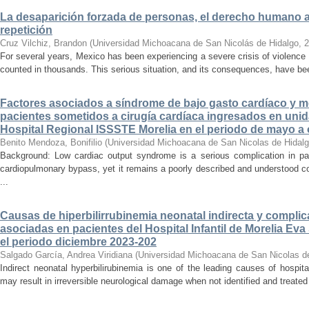
La desaparición forzada de personas, el derecho humano a la
repetición
Cruz Vilchiz, Brandon
(
Universidad Michoacana de San Nicolás de Hidalgo
,
2
For several years, Mexico has been experiencing a severe crisis of violence 
counted in thousands. This serious situation, and its consequences, have be
Factores asociados a síndrome de bajo gasto cardíaco y mo
pacientes sometidos a cirugía cardíaca ingresados en unid
Hospital Regional ISSSTE Morelia en el periodo de mayo a
Benito Mendoza, Bonifilio
(
Universidad Michoacana de San Nicolas de Hidal
Background: Low cardiac output syndrome is a serious complication in pat
cardiopulmonary bypass, yet it remains a poorly described and understood con
...
Causas de hiperbilirrubinemia neonatal indirecta y compli
asociadas en pacientes del Hospital Infantil de Morelia E
el periodo diciembre 2023-202
Salgado García, Andrea Viridiana
(
Universidad Michoacana de San Nicolas d
Indirect neonatal hyperbilirubinemia is one of the leading causes of hospita
may result in irreversible neurological damage when not identified and treated 