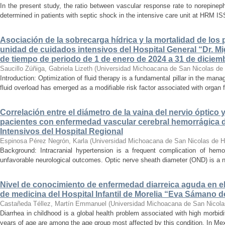
In the present study, the ratio between vascular response rate to norepine
determined in patients with septic shock in the intensive care unit at HRM IS
Asociación de la sobrecarga hídrica y la mortalidad de los 
unidad de cuidados intensivos del Hospital General “Dr. Mi
de tiempo de periodo de 1 de enero de 2024 a 31 de diciem
Saucillo Zúñiga, Gabriela Lizeth
(
Universidad Michoacana de San Nicolas de 
Introduction: Optimization of fluid therapy is a fundamental pillar in the manag
fluid overload has emerged as a modifiable risk factor associated with organ f
Correlación entre el diámetro de la vaina del nervio óptico 
pacientes con enfermedad vascular cerebral hemorrágica 
Intensivos del Hospital Regional
Espinosa Pérez Negrón, Karla
(
Universidad Michoacana de San Nicolas de H
Background: Intracranial hypertension is a frequent complication of hemo
unfavorable neurological outcomes. Optic nerve sheath diameter (OND) is a no
Nivel de conocimiento de enfermedad diarreica aguda en e
de medicina del Hospital Infantil de Morelia “Eva Sámano 
Castañeda Téllez, Martín Emmanuel
(
Universidad Michoacana de San Nicola
Diarrhea in childhood is a global health problem associated with high morbidi
years of age are among the age group most affected by this condition. In Mexi