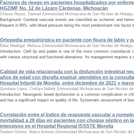
Factores de riesgo en pacientes hospitalizados por enferm
HGZ/MF No. 12 de Lázaro Cárdenas, Michoacán
Chávez Reyes, Samuel
(
Universidad Michoacana de San Nicolas de Hidalgo
Background: Cerebral vascular events are classified as ischemic and hemor
frequent in 80%, with blood pressure being the most predominant risk factor in 
Ortopedia prequirúrgica en paciente con fisura de labio y pa
Báez Madrigal, Melissa
(
Universidad Michoacana de San Nicolas de Hidalgo
Introduction: Cleft lip and palate is one of the most common craniofacial 
with various structural and functional alterations. Its management requires a m
Calidad de vida relacionada con la disfunción intestinal ne
años de edad con disrafia espinal, atendidos en la consult
Hospital Infantil de Morelia, entre diciembre de 2021 y may
Quintana López, Cinthya Nallely
(
Universidad Michoacana de San Nicolas de
Introduction: Neurogenic bowel dysfunction is a common complication in chi
and has a significant impact on quality of life. Systematic assessment of bow
Correlación entre el índice de respuesta vascular a norepin
mortalidad a 28 días en pacientes con choque séptico en l
intensivos en el Hospital Regional ISSSTE Morelia
Sedano Gómez, Marco Antonio
(
Universidad Michoacana de San Nicolas de 