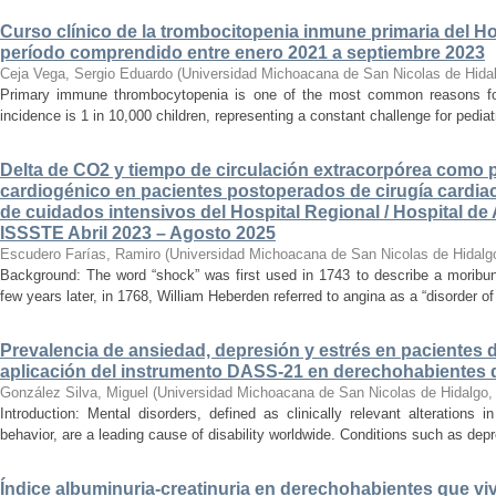
Curso clínico de la trombocitopenia inmune primaria del Hosp
período comprendido entre enero 2021 a septiembre 2023
Ceja Vega, Sergio Eduardo
(
Universidad Michoacana de San Nicolas de Hida
Primary immune thrombocytopenia is one of the most common reasons for p
incidence is 1 in 10,000 children, representing a constant challenge for pedia
Delta de CO2 y tiempo de circulación extracorpórea como 
cardiogénico en pacientes postoperados de cirugía cardiac
de cuidados intensivos del Hospital Regional / Hospital de 
ISSSTE Abril 2023 – Agosto 2025
Escudero Farías, Ramiro
(
Universidad Michoacana de San Nicolas de Hidalg
Background: The word “shock” was first used in 1743 to describe a moribun
few years later, in 1768, William Heberden referred to angina as a “disorder of 
Prevalencia de ansiedad, depresión y estrés en pacientes 
aplicación del instrumento DASS-21 en derechohabientes 
González Silva, Miguel
(
Universidad Michoacana de San Nicolas de Hidalgo
Introduction: Mental disorders, defined as clinically relevant alterations 
behavior, are a leading cause of disability worldwide. Conditions such as depr
Índice albuminuria-creatinuria en derechohabientes que viv