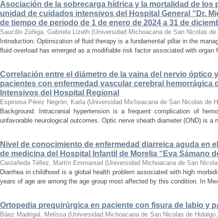
Asociación de la sobrecarga hídrica y la mortalidad de los 
unidad de cuidados intensivos del Hospital General “Dr. Mi
de tiempo de periodo de 1 de enero de 2024 a 31 de diciem
Saucillo Zúñiga, Gabriela Lizeth
(
Universidad Michoacana de San Nicolas de 
Introduction: Optimization of fluid therapy is a fundamental pillar in the manag
fluid overload has emerged as a modifiable risk factor associated with organ f
Correlación entre el diámetro de la vaina del nervio óptico 
pacientes con enfermedad vascular cerebral hemorrágica 
Intensivos del Hospital Regional
Espinosa Pérez Negrón, Karla
(
Universidad Michoacana de San Nicolas de H
Background: Intracranial hypertension is a frequent complication of hemo
unfavorable neurological outcomes. Optic nerve sheath diameter (OND) is a no
Nivel de conocimiento de enfermedad diarreica aguda en e
de medicina del Hospital Infantil de Morelia “Eva Sámano 
Castañeda Téllez, Martín Emmanuel
(
Universidad Michoacana de San Nicola
Diarrhea in childhood is a global health problem associated with high morbidi
years of age are among the age group most affected by this condition. In Mexi
Ortopedia prequirúrgica en paciente con fisura de labio y pa
Báez Madrigal, Melissa
(
Universidad Michoacana de San Nicolas de Hidalgo