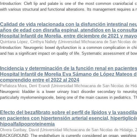
Introduction: Cleft lip and palate is one of the most common craniofacial 
with various structural and functional alterations. Its management requires a m
Calidad de vida relacionada con la disfunción intestinal ne
años de edad con disrafia espinal, atendidos en la consult
Hospital Infantil de Morelia, entre diciembre de 2021 y may
Quintana López, Cinthya Nallely
(
Universidad Michoacana de San Nicolas de
Introduction: Neurogenic bowel dysfunction is a common complication in chi
and has a significant impact on quality of life. Systematic assessment of bow
Incidencia y determinación de la función renal en paciente
Hospital Infantil de Morelia Eva Sámano de López Mateos d
comprendido entre el 2022 al 2024
Peñaloza Mora, Dení Erandi
(
Universidad Michoacana de San Nicolas de Hid
Neurogenic bladder is a lower urinary tract disorder secondary to neurolo
particularly myelomeningocele, being one of the main causes in pediatrics. Thi
Efecto del bezafibrato sobre el perfil de lípidos y la vasodi
en pacientes con hipertensión arterial esencial, hipertiglicé
hipoalfalipoproteinemia
Olvera Garibay, David
(
Universidad Michoacana de San Nicolas de Hidalgo
,
BACKGROUND: The endothelium is currently considered an organ, weighing ap