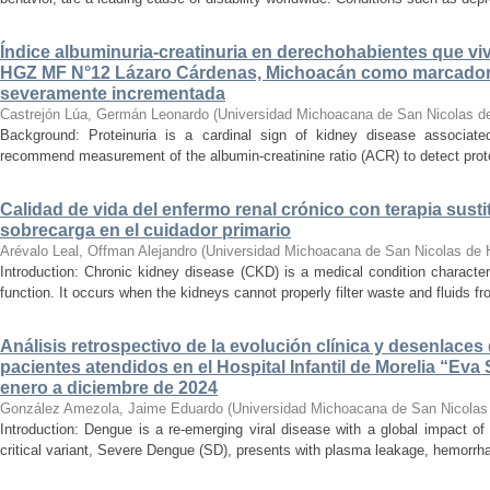
Índice albuminuria-creatinuria en derechohabientes que viv
HGZ MF N°12 Lázaro Cárdenas, Michoacán como marcador
severamente incrementada
Castrejón Lúa, Germán Leonardo
(
Universidad Michoacana de San Nicolas d
Background: Proteinuria is a cardinal sign of kidney disease associat
recommend measurement of the albumin-creatinine ratio (ACR) to detect proteinu
Calidad de vida del enfermo renal crónico con terapia susti
sobrecarga en el cuidador primario
Arévalo Leal, Offman Alejandro
(
Universidad Michoacana de San Nicolas de 
Introduction: Chronic kidney disease (CKD) is a medical condition characte
function. It occurs when the kidneys cannot properly filter waste and fluids 
Análisis retrospectivo de la evolución clínica y desenlace
pacientes atendidos en el Hospital Infantil de Morelia “E
enero a diciembre de 2024
González Amezola, Jaime Eduardo
(
Universidad Michoacana de San Nicolas
Introduction: Dengue is a re-emerging viral disease with a global impact of 
critical variant, Severe Dengue (SD), presents with plasma leakage, hemorrhag