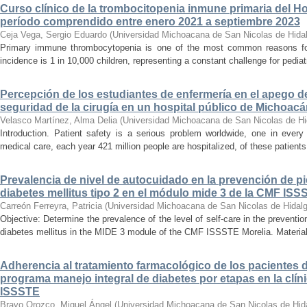
Curso clínico de la trombocitopenia inmune primaria del Hosp
período comprendido entre enero 2021 a septiembre 2023
Ceja Vega, Sergio Eduardo
(
Universidad Michoacana de San Nicolas de Hida
Primary immune thrombocytopenia is one of the most common reasons for p
incidence is 1 in 10,000 children, representing a constant challenge for pedia
Percepción de los estudiantes de enfermería en el apego d
seguridad de la cirugía en un hospital público de Michoac
Velasco Martínez, Alma Delia
(
Universidad Michoacana de San Nicolas de Hi
Introduction. Patient safety is a serious problem worldwide, one in ever
medical care, each year 421 million people are hospitalized, of these patients,
Prevalencia de nivel de autocuidado en la prevención de pi
diabetes mellitus tipo 2 en el módulo mide 3 de la CMF ISS
Carreón Ferreyra, Patricia
(
Universidad Michoacana de San Nicolas de Hidal
Objective: Determine the prevalence of the level of self-care in the prevention
diabetes mellitus in the MIDE 3 module of the CMF ISSSTE Morelia. Material
Adherencia al tratamiento farmacológico de los pacientes di
programa manejo integral de diabetes por etapas en la clíni
ISSSTE
Bravo Orozco, Miguel Ángel
(
Universidad Michoacana de San Nicolas de Hid