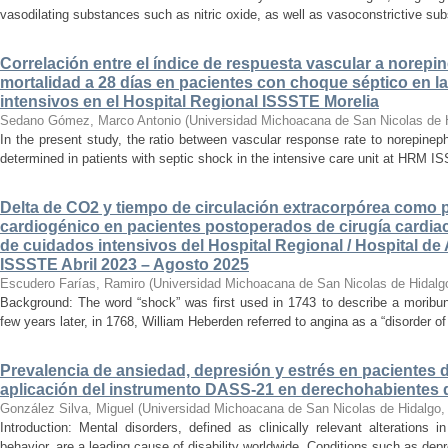
vasodilating substances such as nitric oxide, as well as vasoconstrictive sub
Correlación entre el índice de respuesta vascular a norepin
mortalidad a 28 días en pacientes con choque séptico en l
intensivos en el Hospital Regional ISSSTE Morelia
Sedano Gómez, Marco Antonio
(
Universidad Michoacana de San Nicolas de 
In the present study, the ratio between vascular response rate to norepine
determined in patients with septic shock in the intensive care unit at HRM IS
Delta de CO2 y tiempo de circulación extracorpórea como 
cardiogénico en pacientes postoperados de cirugía cardiac
de cuidados intensivos del Hospital Regional / Hospital de 
ISSSTE Abril 2023 – Agosto 2025
Escudero Farías, Ramiro
(
Universidad Michoacana de San Nicolas de Hidalg
Background: The word “shock” was first used in 1743 to describe a moribun
few years later, in 1768, William Heberden referred to angina as a “disorder of 
Prevalencia de ansiedad, depresión y estrés en pacientes 
aplicación del instrumento DASS-21 en derechohabientes 
González Silva, Miguel
(
Universidad Michoacana de San Nicolas de Hidalgo
Introduction: Mental disorders, defined as clinically relevant alterations 
behavior, are a leading cause of disability worldwide. Conditions such as depr