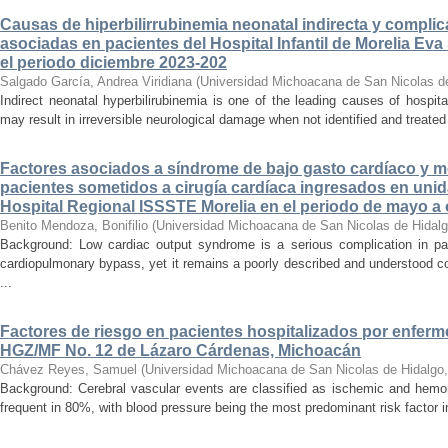
Causas de hiperbilirrubinemia neonatal indirecta y compli
asociadas en pacientes del Hospital Infantil de Morelia E
el periodo diciembre 2023-202
Salgado García, Andrea Viridiana
(
Universidad Michoacana de San Nicolas d
Indirect neonatal hyperbilirubinemia is one of the leading causes of hospita
may result in irreversible neurological damage when not identified and treated 
Factores asociados a síndrome de bajo gasto cardíaco y mo
pacientes sometidos a cirugía cardíaca ingresados en unid
Hospital Regional ISSSTE Morelia en el periodo de mayo a
Benito Mendoza, Bonifilio
(
Universidad Michoacana de San Nicolas de Hidal
Background: Low cardiac output syndrome is a serious complication in pat
cardiopulmonary bypass, yet it remains a poorly described and understood con
...
Factores de riesgo en pacientes hospitalizados por enferm
HGZ/MF No. 12 de Lázaro Cárdenas, Michoacán
Chávez Reyes, Samuel
(
Universidad Michoacana de San Nicolas de Hidalgo
Background: Cerebral vascular events are classified as ischemic and hemor
frequent in 80%, with blood pressure being the most predominant risk factor in 