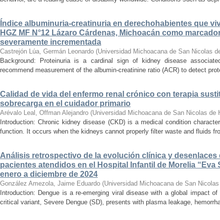
Índice albuminuria-creatinuria en derechohabientes que viv
HGZ MF N°12 Lázaro Cárdenas, Michoacán como marcador
severamente incrementada
Castrejón Lúa, Germán Leonardo
(
Universidad Michoacana de San Nicolas d
Background: Proteinuria is a cardinal sign of kidney disease associat
recommend measurement of the albumin-creatinine ratio (ACR) to detect proteinu
Calidad de vida del enfermo renal crónico con terapia susti
sobrecarga en el cuidador primario
Arévalo Leal, Offman Alejandro
(
Universidad Michoacana de San Nicolas de 
Introduction: Chronic kidney disease (CKD) is a medical condition characte
function. It occurs when the kidneys cannot properly filter waste and fluids 
Análisis retrospectivo de la evolución clínica y desenlace
pacientes atendidos en el Hospital Infantil de Morelia “E
enero a diciembre de 2024
González Amezola, Jaime Eduardo
(
Universidad Michoacana de San Nicolas
Introduction: Dengue is a re-emerging viral disease with a global impact of 
critical variant, Severe Dengue (SD), presents with plasma leakage, hemorrhag