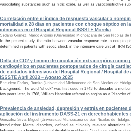
vasodilating substances such as nitric oxide, as well as vasoconstrictive sub
Correlación entre el índice de respuesta vascular a norepin
mortalidad a 28 días en pacientes con choque séptico en l
intensivos en el Hospital Regional ISSSTE Morelia
Sedano Gómez, Marco Antonio
(
Universidad Michoacana de San Nicolas de 
In the present study, the ratio between vascular response rate to norepine
determined in patients with septic shock in the intensive care unit at HRM IS
Delta de CO2 y tiempo de circulación extracorpórea como 
cardiogénico en pacientes postoperados de cirugía cardiac
de cuidados intensivos del Hospital Regional / Hospital de 
ISSSTE Abril 2023 – Agosto 2025
Escudero Farías, Ramiro
(
Universidad Michoacana de San Nicolas de Hidalg
Background: The word “shock” was first used in 1743 to describe a moribun
few years later, in 1768, William Heberden referred to angina as a “disorder of 
Prevalencia de ansiedad, depresión y estrés en pacientes 
aplicación del instrumento DASS-21 en derechohabientes 
González Silva, Miguel
(
Universidad Michoacana de San Nicolas de Hidalgo
Introduction: Mental disorders, defined as clinically relevant alterations 
behavior, are a leading cause of disability worldwide. Conditions such as depr