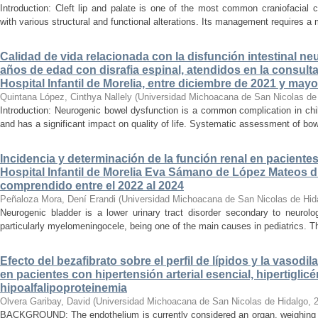
Introduction: Cleft lip and palate is one of the most common craniofacial 
with various structural and functional alterations. Its management requires a m
Calidad de vida relacionada con la disfunción intestinal ne
años de edad con disrafia espinal, atendidos en la consult
Hospital Infantil de Morelia, entre diciembre de 2021 y may
Quintana López, Cinthya Nallely
(
Universidad Michoacana de San Nicolas de
Introduction: Neurogenic bowel dysfunction is a common complication in chi
and has a significant impact on quality of life. Systematic assessment of bow
Incidencia y determinación de la función renal en paciente
Hospital Infantil de Morelia Eva Sámano de López Mateos d
comprendido entre el 2022 al 2024
Peñaloza Mora, Dení Erandi
(
Universidad Michoacana de San Nicolas de Hid
Neurogenic bladder is a lower urinary tract disorder secondary to neurolo
particularly myelomeningocele, being one of the main causes in pediatrics. Thi
Efecto del bezafibrato sobre el perfil de lípidos y la vasodi
en pacientes con hipertensión arterial esencial, hipertiglicé
hipoalfalipoproteinemia
Olvera Garibay, David
(
Universidad Michoacana de San Nicolas de Hidalgo
,
BACKGROUND: The endothelium is currently considered an organ, weighing ap