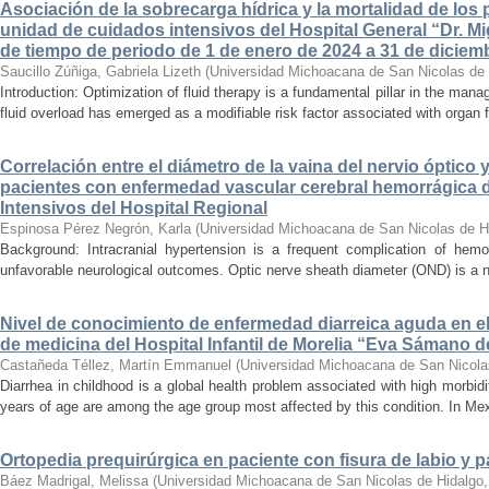
Asociación de la sobrecarga hídrica y la mortalidad de los 
unidad de cuidados intensivos del Hospital General “Dr. Mi
de tiempo de periodo de 1 de enero de 2024 a 31 de diciem
Saucillo Zúñiga, Gabriela Lizeth
(
Universidad Michoacana de San Nicolas de 
Introduction: Optimization of fluid therapy is a fundamental pillar in the manag
fluid overload has emerged as a modifiable risk factor associated with organ f
Correlación entre el diámetro de la vaina del nervio óptico 
pacientes con enfermedad vascular cerebral hemorrágica 
Intensivos del Hospital Regional
Espinosa Pérez Negrón, Karla
(
Universidad Michoacana de San Nicolas de H
Background: Intracranial hypertension is a frequent complication of hemo
unfavorable neurological outcomes. Optic nerve sheath diameter (OND) is a no
Nivel de conocimiento de enfermedad diarreica aguda en e
de medicina del Hospital Infantil de Morelia “Eva Sámano 
Castañeda Téllez, Martín Emmanuel
(
Universidad Michoacana de San Nicola
Diarrhea in childhood is a global health problem associated with high morbidi
years of age are among the age group most affected by this condition. In Mexi
Ortopedia prequirúrgica en paciente con fisura de labio y pa
Báez Madrigal, Melissa
(
Universidad Michoacana de San Nicolas de Hidalgo