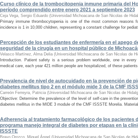
Curso clínico de la trombocitopenia inmune primaria del Hosp
período comprendido entre enero 2021 a septiembre 2023
Ceja Vega, Sergio Eduardo
(
Universidad Michoacana de San Nicolas de Hida
Primary immune thrombocytopenia is one of the most common reasons for p
incidence is 1 in 10,000 children, representing a constant challenge for pedia
Percepción de los estudiantes de enfermería en el apego d
seguridad de la cirugía en un hospital público de Michoac
Velasco Martínez, Alma Delia
(
Universidad Michoacana de San Nicolas de Hi
Introduction. Patient safety is a serious problem worldwide, one in ever
medical care, each year 421 million people are hospitalized, of these patients,
Prevalencia de nivel de autocuidado en la prevención de pi
diabetes mellitus tipo 2 en el módulo mide 3 de la CMF ISS
Carreón Ferreyra, Patricia
(
Universidad Michoacana de San Nicolas de Hidal
Objective: Determine the prevalence of the level of self-care in the prevention
diabetes mellitus in the MIDE 3 module of the CMF ISSSTE Morelia. Material
Adherencia al tratamiento farmacológico de los pacientes di
programa manejo integral de diabetes por etapas en la clíni
ISSSTE
Bravo Orozco, Miguel Ángel
(
Universidad Michoacana de San Nicolas de Hid