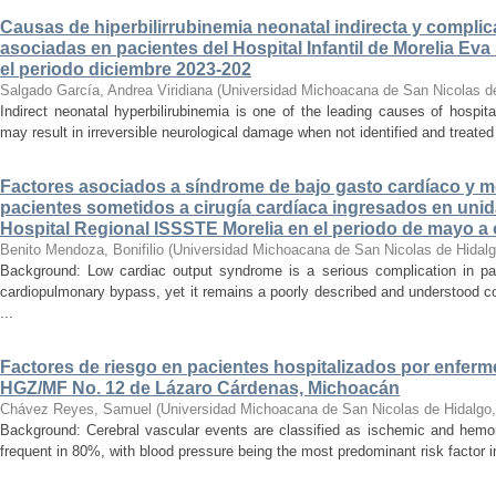
Causas de hiperbilirrubinemia neonatal indirecta y compli
asociadas en pacientes del Hospital Infantil de Morelia E
el periodo diciembre 2023-202
Salgado García, Andrea Viridiana
(
Universidad Michoacana de San Nicolas d
Indirect neonatal hyperbilirubinemia is one of the leading causes of hospita
may result in irreversible neurological damage when not identified and treated 
Factores asociados a síndrome de bajo gasto cardíaco y mo
pacientes sometidos a cirugía cardíaca ingresados en unid
Hospital Regional ISSSTE Morelia en el periodo de mayo a
Benito Mendoza, Bonifilio
(
Universidad Michoacana de San Nicolas de Hidal
Background: Low cardiac output syndrome is a serious complication in pat
cardiopulmonary bypass, yet it remains a poorly described and understood con
...
Factores de riesgo en pacientes hospitalizados por enferm
HGZ/MF No. 12 de Lázaro Cárdenas, Michoacán
Chávez Reyes, Samuel
(
Universidad Michoacana de San Nicolas de Hidalgo
Background: Cerebral vascular events are classified as ischemic and hemor
frequent in 80%, with blood pressure being the most predominant risk factor in 