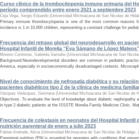
Curso clínico de la trombocitopenia inmune primaria del Hosp
período comprendido entre enero 2021 a septiembre 2023
Ceja Vega, Sergio Eduardo
(
Universidad Michoacana de San Nicolas de Hida
Primary immune thrombocytopenia is one of the most common reasons for p
incidence is 1 in 10,000 children, representing a constant challenge for pedia
Frecuencia del retraso global del neurodesarrollo en pacien
Hospital Infantil de Morelia “Eva Sámano de López Mateos
Moreno Contreras, Gabriela Samahe
(
Universidad Michoacana de San Nicola
Background:Neurodevelopmental disorders are common in pediatric practice 
America, especially in socioeconomically disadvantaged contexts. Microcepha
Nivel de conocimiento de nefropatía diabética y su relación 
pacientes diabéticos tipo 2 de la clínica de medicina familia
Vázquez Velázquez, Germana
(
Universidad Michoacana de San Nicolas de H
Objectives. To evaluate the level of knowledge about diabetic nephropathy an
in type 2 diabetic patients at the ISSSTE Morelia Family Medicine Clinic. Mat
Frecuencia de colestasis en neonatos del Hospital Infantil 
nutrición parenteral de enero a julio 2023
Fabian Andrade, Alicia
(
Universidad Michoacana de San Nicolas de Hidalgo
,
Parenteral nutrition (PN) is essential for neonates with conditions that preve