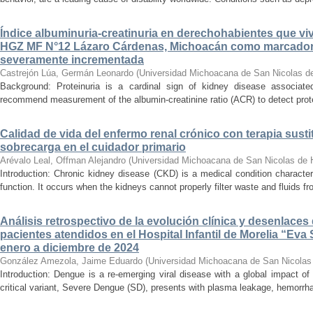
Índice albuminuria-creatinuria en derechohabientes que viv
HGZ MF N°12 Lázaro Cárdenas, Michoacán como marcador
severamente incrementada
Castrejón Lúa, Germán Leonardo
(
Universidad Michoacana de San Nicolas d
Background: Proteinuria is a cardinal sign of kidney disease associat
recommend measurement of the albumin-creatinine ratio (ACR) to detect proteinu
Calidad de vida del enfermo renal crónico con terapia susti
sobrecarga en el cuidador primario
Arévalo Leal, Offman Alejandro
(
Universidad Michoacana de San Nicolas de 
Introduction: Chronic kidney disease (CKD) is a medical condition characte
function. It occurs when the kidneys cannot properly filter waste and fluids 
Análisis retrospectivo de la evolución clínica y desenlace
pacientes atendidos en el Hospital Infantil de Morelia “E
enero a diciembre de 2024
González Amezola, Jaime Eduardo
(
Universidad Michoacana de San Nicolas
Introduction: Dengue is a re-emerging viral disease with a global impact of 
critical variant, Severe Dengue (SD), presents with plasma leakage, hemorrhag