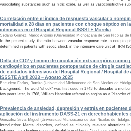
vasodilating substances such as nitric oxide, as well as vasoconstrictive sub
Correlación entre el índice de respuesta vascular a norepin
mortalidad a 28 días en pacientes con choque séptico en l
intensivos en el Hospital Regional ISSSTE Morelia
Sedano Gómez, Marco Antonio
(
Universidad Michoacana de San Nicolas de 
In the present study, the ratio between vascular response rate to norepine
determined in patients with septic shock in the intensive care unit at HRM IS
Delta de CO2 y tiempo de circulación extracorpórea como 
cardiogénico en pacientes postoperados de cirugía cardiac
de cuidados intensivos del Hospital Regional / Hospital de 
ISSSTE Abril 2023 – Agosto 2025
Escudero Farías, Ramiro
(
Universidad Michoacana de San Nicolas de Hidalg
Background: The word “shock” was first used in 1743 to describe a moribun
few years later, in 1768, William Heberden referred to angina as a “disorder of 
Prevalencia de ansiedad, depresión y estrés en pacientes 
aplicación del instrumento DASS-21 en derechohabientes 
González Silva, Miguel
(
Universidad Michoacana de San Nicolas de Hidalgo
Introduction: Mental disorders, defined as clinically relevant alterations 
behavior, are a leading cause of disability worldwide. Conditions such as depr