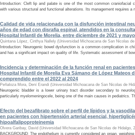
Introduction: Cleft lip and palate is one of the most common craniofacial 
with various structural and functional alterations. Its management requires a m
Calidad de vida relacionada con la disfunción intestinal ne
años de edad con disrafia espinal, atendidos en la consult
Hospital Infantil de Morelia, entre diciembre de 2021 y may
Quintana López, Cinthya Nallely
(
Universidad Michoacana de San Nicolas de
Introduction: Neurogenic bowel dysfunction is a common complication in chi
and has a significant impact on quality of life. Systematic assessment of bow
Incidencia y determinación de la función renal en paciente
Hospital Infantil de Morelia Eva Sámano de López Mateos d
comprendido entre el 2022 al 2024
Peñaloza Mora, Dení Erandi
(
Universidad Michoacana de San Nicolas de Hid
Neurogenic bladder is a lower urinary tract disorder secondary to neurolo
particularly myelomeningocele, being one of the main causes in pediatrics. Thi
Efecto del bezafibrato sobre el perfil de lípidos y la vasodi
en pacientes con hipertensión arterial esencial, hipertiglicé
hipoalfalipoproteinemia
Olvera Garibay, David
(
Universidad Michoacana de San Nicolas de Hidalgo
,
BACKGROUND: The endothelium is currently considered an organ, weighing ap