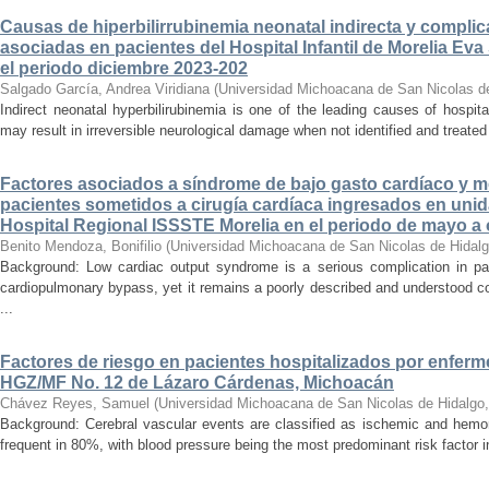
Causas de hiperbilirrubinemia neonatal indirecta y compli
asociadas en pacientes del Hospital Infantil de Morelia E
el periodo diciembre 2023-202
Salgado García, Andrea Viridiana
(
Universidad Michoacana de San Nicolas d
Indirect neonatal hyperbilirubinemia is one of the leading causes of hospita
may result in irreversible neurological damage when not identified and treated 
Factores asociados a síndrome de bajo gasto cardíaco y mo
pacientes sometidos a cirugía cardíaca ingresados en unid
Hospital Regional ISSSTE Morelia en el periodo de mayo a
Benito Mendoza, Bonifilio
(
Universidad Michoacana de San Nicolas de Hidal
Background: Low cardiac output syndrome is a serious complication in pat
cardiopulmonary bypass, yet it remains a poorly described and understood con
...
Factores de riesgo en pacientes hospitalizados por enferm
HGZ/MF No. 12 de Lázaro Cárdenas, Michoacán
Chávez Reyes, Samuel
(
Universidad Michoacana de San Nicolas de Hidalgo
Background: Cerebral vascular events are classified as ischemic and hemor
frequent in 80%, with blood pressure being the most predominant risk factor in 