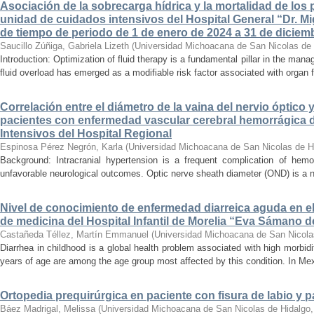
Asociación de la sobrecarga hídrica y la mortalidad de los 
unidad de cuidados intensivos del Hospital General “Dr. Mi
de tiempo de periodo de 1 de enero de 2024 a 31 de diciem
Saucillo Zúñiga, Gabriela Lizeth
(
Universidad Michoacana de San Nicolas de 
Introduction: Optimization of fluid therapy is a fundamental pillar in the manag
fluid overload has emerged as a modifiable risk factor associated with organ f
Correlación entre el diámetro de la vaina del nervio óptico 
pacientes con enfermedad vascular cerebral hemorrágica 
Intensivos del Hospital Regional
Espinosa Pérez Negrón, Karla
(
Universidad Michoacana de San Nicolas de H
Background: Intracranial hypertension is a frequent complication of hemo
unfavorable neurological outcomes. Optic nerve sheath diameter (OND) is a no
Nivel de conocimiento de enfermedad diarreica aguda en e
de medicina del Hospital Infantil de Morelia “Eva Sámano 
Castañeda Téllez, Martín Emmanuel
(
Universidad Michoacana de San Nicola
Diarrhea in childhood is a global health problem associated with high morbidi
years of age are among the age group most affected by this condition. In Mexi
Ortopedia prequirúrgica en paciente con fisura de labio y pa
Báez Madrigal, Melissa
(
Universidad Michoacana de San Nicolas de Hidalgo