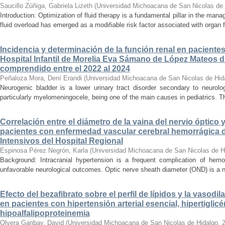
Saucillo Zúñiga, Gabriela Lizeth
(
Universidad Michoacana de San Nicolas de 
Introduction: Optimization of fluid therapy is a fundamental pillar in the manag
fluid overload has emerged as a modifiable risk factor associated with organ f
Incidencia y determinación de la función renal en paciente
Hospital Infantil de Morelia Eva Sámano de López Mateos d
comprendido entre el 2022 al 2024
Peñaloza Mora, Dení Erandi
(
Universidad Michoacana de San Nicolas de Hid
Neurogenic bladder is a lower urinary tract disorder secondary to neurolo
particularly myelomeningocele, being one of the main causes in pediatrics. Thi
Correlación entre el diámetro de la vaina del nervio óptico 
pacientes con enfermedad vascular cerebral hemorrágica 
Intensivos del Hospital Regional
Espinosa Pérez Negrón, Karla
(
Universidad Michoacana de San Nicolas de H
Background: Intracranial hypertension is a frequent complication of hemo
unfavorable neurological outcomes. Optic nerve sheath diameter (OND) is a no
Efecto del bezafibrato sobre el perfil de lípidos y la vasodi
en pacientes con hipertensión arterial esencial, hipertiglicé
hipoalfalipoproteinemia
Olvera Garibay, David
(
Universidad Michoacana de San Nicolas de Hidalgo
,