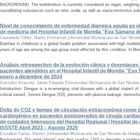
BACKGROUND: The endothelium is currently considered an organ, weighing ap
vasodilating substances such as nitric oxide, as well as vasoconstrictive sub
Nivel de conocimiento de enfermedad diarreica aguda en e
de medicina del Hospital Infantil de Morelia “Eva Sámano 
Castañeda Téllez, Martín Emmanuel
(
Universidad Michoacana de San Nicola
Diarrhea in childhood is a global health problem associated with high morbidi
years of age are among the age group most affected by this condition. In Mexi
Análisis retrospectivo de la evolución clínica y desenlace
pacientes atendidos en el Hospital Infantil de Morelia “E
enero a diciembre de 2024
González Amezola, Jaime Eduardo
(
Universidad Michoacana de San Nicolas
Introduction: Dengue is a re-emerging viral disease with a global impact of 
critical variant, Severe Dengue (SD), presents with plasma leakage, hemorrhag
Delta de CO2 y tiempo de circulación extracorpórea como 
cardiogénico en pacientes postoperados de cirugía cardiac
de cuidados intensivos del Hospital Regional / Hospital de 
ISSSTE Abril 2023 – Agosto 2025
Escudero Farías, Ramiro
(
Universidad Michoacana de San Nicolas de Hidalg
Background: The word “shock” was first used in 1743 to describe a moribun