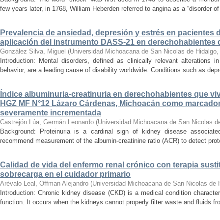
few years later, in 1768, William Heberden referred to angina as a “disorder of 
Prevalencia de ansiedad, depresión y estrés en pacientes 
aplicación del instrumento DASS-21 en derechohabientes 
González Silva, Miguel
(
Universidad Michoacana de San Nicolas de Hidalgo
Introduction: Mental disorders, defined as clinically relevant alterations 
behavior, are a leading cause of disability worldwide. Conditions such as depr
Índice albuminuria-creatinuria en derechohabientes que viv
HGZ MF N°12 Lázaro Cárdenas, Michoacán como marcador
severamente incrementada
Castrejón Lúa, Germán Leonardo
(
Universidad Michoacana de San Nicolas d
Background: Proteinuria is a cardinal sign of kidney disease associat
recommend measurement of the albumin-creatinine ratio (ACR) to detect proteinu
Calidad de vida del enfermo renal crónico con terapia susti
sobrecarga en el cuidador primario
Arévalo Leal, Offman Alejandro
(
Universidad Michoacana de San Nicolas de 
Introduction: Chronic kidney disease (CKD) is a medical condition characte
function. It occurs when the kidneys cannot properly filter waste and fluids 