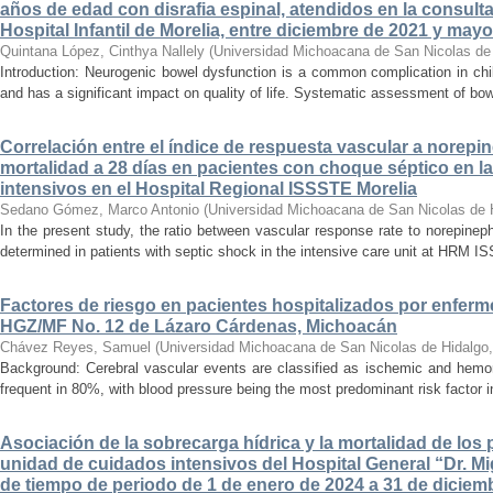
años de edad con disrafia espinal, atendidos en la consult
Hospital Infantil de Morelia, entre diciembre de 2021 y may
Quintana López, Cinthya Nallely
(
Universidad Michoacana de San Nicolas de
Introduction: Neurogenic bowel dysfunction is a common complication in chi
and has a significant impact on quality of life. Systematic assessment of bow
Correlación entre el índice de respuesta vascular a norepin
mortalidad a 28 días en pacientes con choque séptico en l
intensivos en el Hospital Regional ISSSTE Morelia
Sedano Gómez, Marco Antonio
(
Universidad Michoacana de San Nicolas de 
In the present study, the ratio between vascular response rate to norepine
determined in patients with septic shock in the intensive care unit at HRM IS
Factores de riesgo en pacientes hospitalizados por enferm
HGZ/MF No. 12 de Lázaro Cárdenas, Michoacán
Chávez Reyes, Samuel
(
Universidad Michoacana de San Nicolas de Hidalgo
Background: Cerebral vascular events are classified as ischemic and hemor
frequent in 80%, with blood pressure being the most predominant risk factor in 
Asociación de la sobrecarga hídrica y la mortalidad de los 
unidad de cuidados intensivos del Hospital General “Dr. Mi
de tiempo de periodo de 1 de enero de 2024 a 31 de diciem