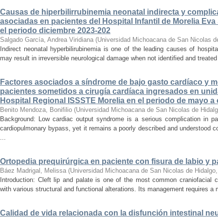
Causas de hiperbilirrubinemia neonatal indirecta y compli
asociadas en pacientes del Hospital Infantil de Morelia E
el periodo diciembre 2023-202
Salgado García, Andrea Viridiana
(
Universidad Michoacana de San Nicolas d
Indirect neonatal hyperbilirubinemia is one of the leading causes of hospita
may result in irreversible neurological damage when not identified and treated 
Factores asociados a síndrome de bajo gasto cardíaco y mo
pacientes sometidos a cirugía cardíaca ingresados en unid
Hospital Regional ISSSTE Morelia en el periodo de mayo a
Benito Mendoza, Bonifilio
(
Universidad Michoacana de San Nicolas de Hidal
Background: Low cardiac output syndrome is a serious complication in pat
cardiopulmonary bypass, yet it remains a poorly described and understood con
...
Ortopedia prequirúrgica en paciente con fisura de labio y pa
Báez Madrigal, Melissa
(
Universidad Michoacana de San Nicolas de Hidalgo
Introduction: Cleft lip and palate is one of the most common craniofacial 
with various structural and functional alterations. Its management requires a m
Calidad de vida relacionada con la disfunción intestinal ne