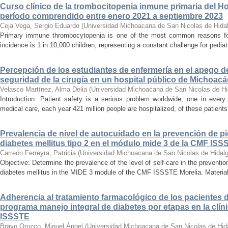
Curso clínico de la trombocitopenia inmune primaria del Hosp
período comprendido entre enero 2021 a septiembre 2023
Ceja Vega, Sergio Eduardo
(
Universidad Michoacana de San Nicolas de Hida
Primary immune thrombocytopenia is one of the most common reasons for p
incidence is 1 in 10,000 children, representing a constant challenge for pedia
Percepción de los estudiantes de enfermería en el apego d
seguridad de la cirugía en un hospital público de Michoac
Velasco Martínez, Alma Delia
(
Universidad Michoacana de San Nicolas de Hi
Introduction. Patient safety is a serious problem worldwide, one in ever
medical care, each year 421 million people are hospitalized, of these patients,
Prevalencia de nivel de autocuidado en la prevención de pi
diabetes mellitus tipo 2 en el módulo mide 3 de la CMF ISS
Carreón Ferreyra, Patricia
(
Universidad Michoacana de San Nicolas de Hidal
Objective: Determine the prevalence of the level of self-care in the prevention
diabetes mellitus in the MIDE 3 module of the CMF ISSSTE Morelia. Material
Adherencia al tratamiento farmacológico de los pacientes di
programa manejo integral de diabetes por etapas en la clíni
ISSSTE
Bravo Orozco, Miguel Ángel
(
Universidad Michoacana de San Nicolas de Hid