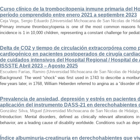
Curso clínico de la trombocitopenia inmune primaria del Hosp
período comprendido entre enero 2021 a septiembre 2023
Ceja Vega, Sergio Eduardo
(
Universidad Michoacana de San Nicolas de Hida
Primary immune thrombocytopenia is one of the most common reasons for p
incidence is 1 in 10,000 children, representing a constant challenge for pedia
Delta de CO2 y tiempo de circulación extracorpórea como 
cardiogénico en pacientes postoperados de cirugía cardiac
de cuidados intensivos del Hospital Regional / Hospital de 
ISSSTE Abril 2023 – Agosto 2025
Escudero Farías, Ramiro
(
Universidad Michoacana de San Nicolas de Hidalg
Background: The word “shock” was first used in 1743 to describe a moribun
few years later, in 1768, William Heberden referred to angina as a “disorder of 
Prevalencia de ansiedad, depresión y estrés en pacientes 
aplicación del instrumento DASS-21 en derechohabientes 
González Silva, Miguel
(
Universidad Michoacana de San Nicolas de Hidalgo
Introduction: Mental disorders, defined as clinically relevant alterations 
behavior, are a leading cause of disability worldwide. Conditions such as depr
Índice albuminuria-creatinuria en derechohabientes que viv