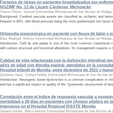
Factores de riesgo en pacientes hospitalizados por enferm
HGZ/MF No. 12 de Lázaro Cárdenas, Michoacán
Chávez Reyes, Samuel
(
Universidad Michoacana de San Nicolas de Hidalgo
Background: Cerebral vascular events are classified as ischemic and hemor
frequent in 80%, with blood pressure being the most predominant risk factor in 
Ortopedia prequirúrgica en paciente con fisura de labio y pa
Báez Madrigal, Melissa
(
Universidad Michoacana de San Nicolas de Hidalgo
Introduction: Cleft lip and palate is one of the most common craniofacial 
with various structural and functional alterations. Its management requires a m
Calidad de vida relacionada con la disfunción intestinal ne
años de edad con disrafia espinal, atendidos en la consult
Hospital Infantil de Morelia, entre diciembre de 2021 y may
Quintana López, Cinthya Nallely
(
Universidad Michoacana de San Nicolas de
Introduction: Neurogenic bowel dysfunction is a common complication in chi
and has a significant impact on quality of life. Systematic assessment of bow
Correlación entre el índice de respuesta vascular a norepin
mortalidad a 28 días en pacientes con choque séptico en l
intensivos en el Hospital Regional ISSSTE Morelia
Sedano Gómez, Marco Antonio
(
Universidad Michoacana de San Nicolas de 