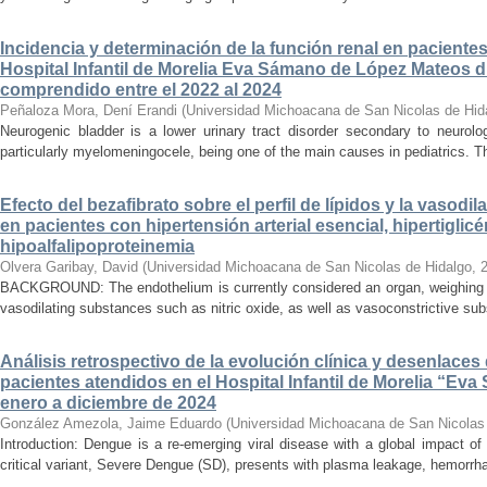
Incidencia y determinación de la función renal en paciente
Hospital Infantil de Morelia Eva Sámano de López Mateos d
comprendido entre el 2022 al 2024
Peñaloza Mora, Dení Erandi
(
Universidad Michoacana de San Nicolas de Hid
Neurogenic bladder is a lower urinary tract disorder secondary to neurolo
particularly myelomeningocele, being one of the main causes in pediatrics. Thi
Efecto del bezafibrato sobre el perfil de lípidos y la vasodi
en pacientes con hipertensión arterial esencial, hipertiglicé
hipoalfalipoproteinemia
Olvera Garibay, David
(
Universidad Michoacana de San Nicolas de Hidalgo
,
BACKGROUND: The endothelium is currently considered an organ, weighing ap
vasodilating substances such as nitric oxide, as well as vasoconstrictive sub
Análisis retrospectivo de la evolución clínica y desenlace
pacientes atendidos en el Hospital Infantil de Morelia “E
enero a diciembre de 2024
González Amezola, Jaime Eduardo
(
Universidad Michoacana de San Nicolas
Introduction: Dengue is a re-emerging viral disease with a global impact of 
critical variant, Severe Dengue (SD), presents with plasma leakage, hemorrhag