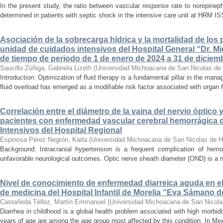
In the present study, the ratio between vascular response rate to norepine
determined in patients with septic shock in the intensive care unit at HRM IS
Asociación de la sobrecarga hídrica y la mortalidad de los 
unidad de cuidados intensivos del Hospital General “Dr. Mi
de tiempo de periodo de 1 de enero de 2024 a 31 de diciem
Saucillo Zúñiga, Gabriela Lizeth
(
Universidad Michoacana de San Nicolas de 
Introduction: Optimization of fluid therapy is a fundamental pillar in the manag
fluid overload has emerged as a modifiable risk factor associated with organ f
Correlación entre el diámetro de la vaina del nervio óptico 
pacientes con enfermedad vascular cerebral hemorrágica 
Intensivos del Hospital Regional
Espinosa Pérez Negrón, Karla
(
Universidad Michoacana de San Nicolas de H
Background: Intracranial hypertension is a frequent complication of hemo
unfavorable neurological outcomes. Optic nerve sheath diameter (OND) is a no
Nivel de conocimiento de enfermedad diarreica aguda en e
de medicina del Hospital Infantil de Morelia “Eva Sámano 
Castañeda Téllez, Martín Emmanuel
(
Universidad Michoacana de San Nicola
Diarrhea in childhood is a global health problem associated with high morbidi
years of age are among the age group most affected by this condition. In Mexi