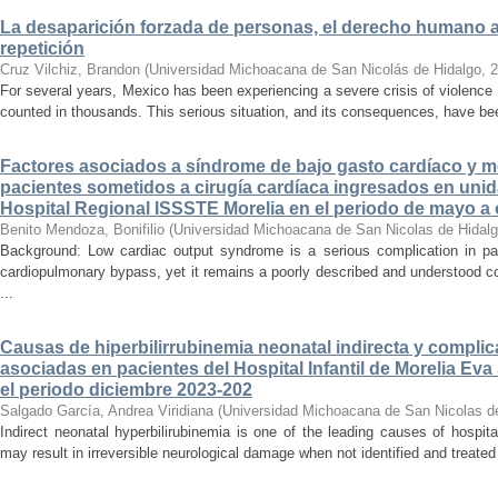
La desaparición forzada de personas, el derecho humano a la
repetición
Cruz Vilchiz, Brandon
(
Universidad Michoacana de San Nicolás de Hidalgo
,
2
For several years, Mexico has been experiencing a severe crisis of violence 
counted in thousands. This serious situation, and its consequences, have be
Factores asociados a síndrome de bajo gasto cardíaco y mo
pacientes sometidos a cirugía cardíaca ingresados en unid
Hospital Regional ISSSTE Morelia en el periodo de mayo a
Benito Mendoza, Bonifilio
(
Universidad Michoacana de San Nicolas de Hidal
Background: Low cardiac output syndrome is a serious complication in pat
cardiopulmonary bypass, yet it remains a poorly described and understood con
...
Causas de hiperbilirrubinemia neonatal indirecta y compli
asociadas en pacientes del Hospital Infantil de Morelia E
el periodo diciembre 2023-202
Salgado García, Andrea Viridiana
(
Universidad Michoacana de San Nicolas d
Indirect neonatal hyperbilirubinemia is one of the leading causes of hospita
may result in irreversible neurological damage when not identified and treated 