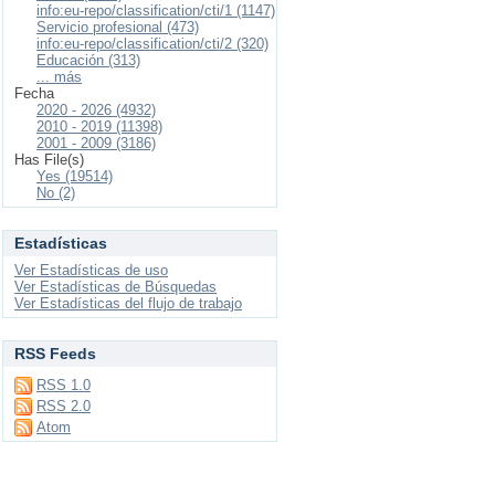
info:eu-repo/classification/cti/1 (1147)
Servicio profesional (473)
info:eu-repo/classification/cti/2 (320)
Educación (313)
... más
Fecha
2020 - 2026 (4932)
2010 - 2019 (11398)
2001 - 2009 (3186)
Has File(s)
Yes (19514)
No (2)
Estadísticas
Ver Estadísticas de uso
Ver Estadísticas de Búsquedas
Ver Estadísticas del flujo de trabajo
RSS Feeds
RSS 1.0
RSS 2.0
Atom