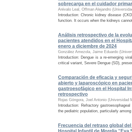
sobrecarga en el cuidador primar
Arévalo Leal, Offman Alejandro
(
Universida
Introduction: Chronic kidney disease (CKD)
function. It occurs when the kidneys cannot
Análisis retrospectivo de la evo
pacientes atendidos en el Hospit
enero a diciembre de 2024
González Amezola, Jaime Eduardo
(
Univer
Introduction: Dengue is a re-emerging vira
critical variant, Severe Dengue (SD), prese
Comparación de eficacia y seguri
abierto y laparoscópico en pacie
gastroesofágico en el Hospital In
retrospectivo
Rojas Góngora, Joel Antonio
(
Universidad 
Introduction: Refractory gastroesophageal
the pediatric population, particularly among
Frecuencia del retraso global del
Hospital Infantil de Morelia “E