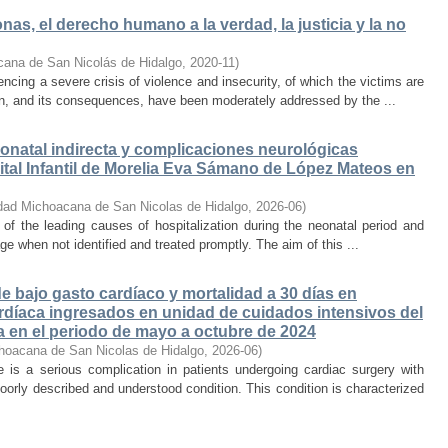
as, el derecho humano a la verdad, la justicia y la no
cana de San Nicolás de Hidalgo
,
2020-11
)
cing a severe crisis of violence and insecurity, of which the victims are
on, and its consequences, have been moderately addressed by the ...
onatal indirecta y complicaciones neurológicas
tal Infantil de Morelia Eva Sámano de López Mateos en
dad Michoacana de San Nicolas de Hidalgo
,
2026-06
)
e of the leading causes of hospitalization during the neonatal period and
ge when not identified and treated promptly. The aim of this ...
 bajo gasto cardíaco y mortalidad a 30 días en
rdíaca ingresados en unidad de cuidados intensivos del
a en el periodo de mayo a octubre de 2024
hoacana de San Nicolas de Hidalgo
,
2026-06
)
is a serious complication in patients undergoing cardiac surgery with
oorly described and understood condition. This condition is characterized