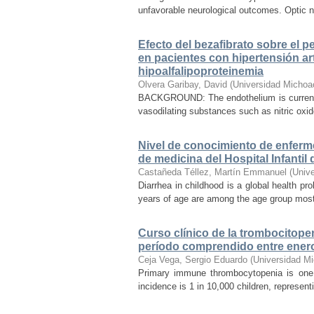
unfavorable neurological outcomes. Optic n
Efecto del bezafibrato sobre el pe
en pacientes con hipertensión arte
hipoalfalipoproteinemia
Olvera Garibay, David
(
Universidad Michoa
BACKGROUND: The endothelium is currently
vasodilating substances such as nitric oxid
Nivel de conocimiento de enferm
de medicina del Hospital Infanti
Castañeda Téllez, Martín Emmanuel
(
Univ
Diarrhea in childhood is a global health pr
years of age are among the age group most a
Curso clínico de la trombocitopen
período comprendido entre ener
Ceja Vega, Sergio Eduardo
(
Universidad M
Primary immune thrombocytopenia is one 
incidence is 1 in 10,000 children, represen