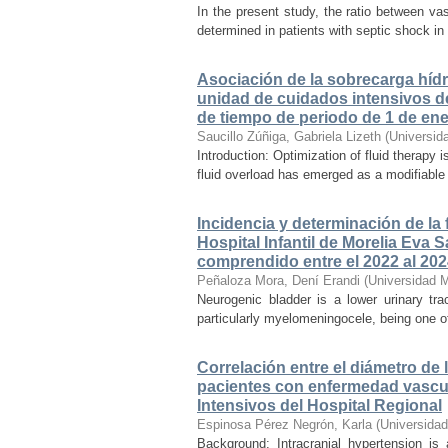
In the present study, the ratio between va
determined in patients with septic shock in
Asociación de la sobrecarga hídri
unidad de cuidados intensivos de
de tiempo de periodo de 1 de ene
Saucillo Zúñiga, Gabriela Lizeth
(
Universid
Introduction: Optimization of fluid therapy i
fluid overload has emerged as a modifiable r
Incidencia y determinación de la
Hospital Infantil de Morelia Eva
comprendido entre el 2022 al 20
Peñaloza Mora, Dení Erandi
(
Universidad 
Neurogenic bladder is a lower urinary tr
particularly myelomeningocele, being one of
Correlación entre el diámetro de 
pacientes con enfermedad vascul
Intensivos del Hospital Regional
Espinosa Pérez Negrón, Karla
(
Universida
Background: Intracranial hypertension is