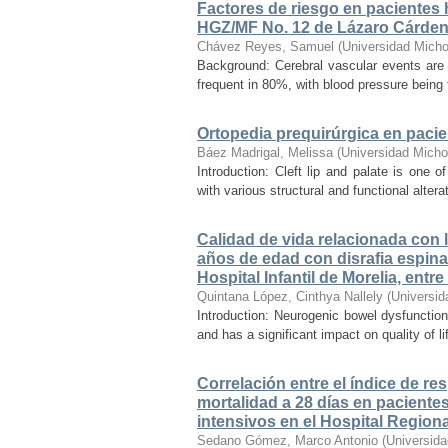
Factores de riesgo en pacientes 
HGZ/MF No. 12 de Lázaro Cárde
Chávez Reyes, Samuel
(
Universidad Micho
Background: Cerebral vascular events are
frequent in 80%, with blood pressure being t
Ortopedia prequirúrgica en pacien
Báez Madrigal, Melissa
(
Universidad Micho
Introduction: Cleft lip and palate is one
with various structural and functional alter
Calidad de vida relacionada con l
años de edad con disrafia espinal
Hospital Infantil de Morelia, ent
Quintana López, Cinthya Nallely
(
Universid
Introduction: Neurogenic bowel dysfunction
and has a significant impact on quality of 
Correlación entre el índice de re
mortalidad a 28 días en paciente
intensivos en el Hospital Region
Sedano Gómez, Marco Antonio
(
Universid