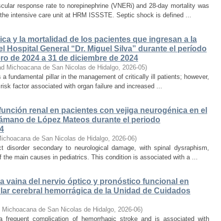
scular response rate to norepinephrine (VNERi) and 28-day mortality was
 the intensive care unit at HRM ISSSTE. Septic shock is defined ...
ca y la mortalidad de los pacientes que ingresan a la
l Hospital General “Dr. Miguel Silva” durante el período
ro de 2024 a 31 de diciembre de 2024
ad Michoacana de San Nicolas de Hidalgo
,
2026-05
)
s a fundamental pillar in the management of critically ill patients; however,
isk factor associated with organ failure and increased ...
 función renal en pacientes con vejiga neurogénica en el
 Sámano de López Mateos durante el periodo
24
Michoacana de San Nicolas de Hidalgo
,
2026-06
)
act disorder secondary to neurological damage, with spinal dysraphism,
 the main causes in pediatrics. This condition is associated with a ...
la vaina del nervio óptico y pronóstico funcional en
ar cerebral hemorrágica de la Unidad de Cuidados
d Michoacana de San Nicolas de Hidalgo
,
2026-06
)
 a frequent complication of hemorrhagic stroke and is associated with