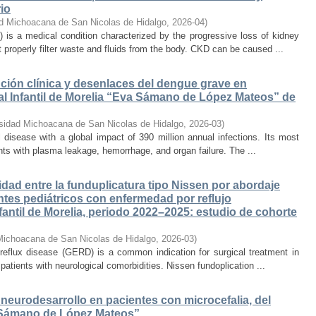
io
d Michoacana de San Nicolas de Hidalgo
,
2026-04
)
 is a medical condition characterized by the progressive loss of kidney
 properly filter waste and fluids from the body. CKD can be caused ...
lución clínica y desenlaces del dengue grave en
al Infantil de Morelia “Eva Sámano de López Mateos” de
sidad Michoacana de San Nicolas de Hidalgo
,
2026-03
)
l disease with a global impact of 390 million annual infections. Its most
nts with plasma leakage, hemorrhage, and organ failure. The ...
dad entre la funduplicatura tipo Nissen por abordaje
ntes pediátricos con enfermedad por reflujo
fantil de Morelia, periodo 2022–2025: estudio de cohorte
Michoacana de San Nicolas de Hidalgo
,
2026-03
)
 reflux disease (GERD) is a common indication for surgical treatment in
 patients with neurological comorbidities. Nissen fundoplication ...
 neurodesarrollo en pacientes con microcefalia, del
va Sámano de López Mateos”