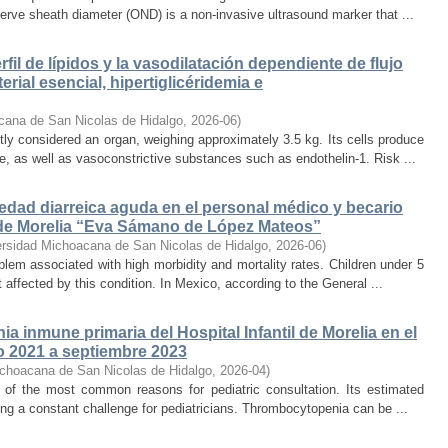
erve sheath diameter (OND) is a non-invasive ultrasound marker that ...
rfil de lípidos y la vasodilatación dependiente de flujo
rial esencial, hipertiglicéridemia e
cana de San Nicolas de Hidalgo
,
2026-06
)
 considered an organ, weighing approximately 3.5 kg. Its cells produce
e, as well as vasoconstrictive substances such as endothelin-1. Risk ...
edad diarreica aguda en el personal médico y becario
l de Morelia “Eva Sámano de López Mateos”
ersidad Michoacana de San Nicolas de Hidalgo
,
2026-06
)
oblem associated with high morbidity and mortality rates. Children under 5
ffected by this condition. In Mexico, according to the General ...
ia inmune primaria del Hospital Infantil de Morelia en el
o 2021 a septiembre 2023
ichoacana de San Nicolas de Hidalgo
,
2026-04
)
of the most common reasons for pediatric consultation. Its estimated
ting a constant challenge for pediatricians. Thrombocytopenia can be ...