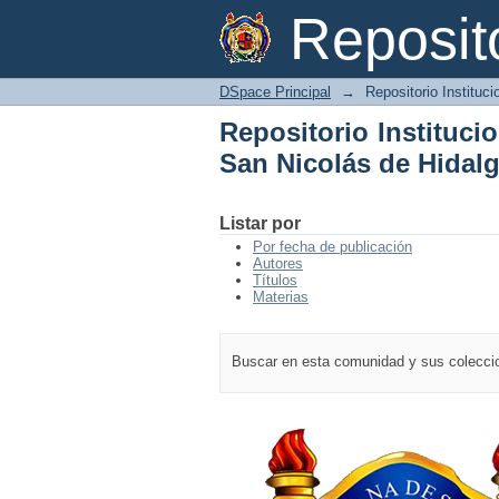
Repositorio Instituci
Reposi
DSpace Principal
→
Repositorio Instituc
Repositorio Instituci
San Nicolás de Hidal
Listar por
Por fecha de publicación
Autores
Títulos
Materias
Buscar en esta comunidad y sus colecc