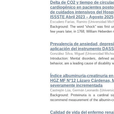
Delta de CO2 y tiempo de circul
cardiogénico en pacientes postop
de cuidados intensivos del Hospit
ISSSTE Abril 2023 – Agosto 2025
Escudero Farías, Ramiro
(
Universidad Mic
Background: The word “shock” was first us
few years later, in 1768, William Heberden r
Prevalencia de ansiedad, depresi
aplicación del instrumento DASS
González Silva, Miguel
(
Universidad Micho
Introduction: Mental disorders, defined as
behavior, are a leading cause of disability 
Índice albuminuria-creatinuria e
HGZ MF N°12 Lázaro Cárdenas, 
severamente incrementada
Castrejón Lúa, Germán Leonardo
(
Universi
Background: Proteinuria is a cardinal s
recommend measurement of the albumin-creatin
Calidad de vida del enfermo renal