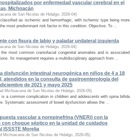
hospitalizados por enfermedad vascular cerebral en el
nas, Michoacán
acana de San Nicolas de Hidalgo
,
2026-04
)
 classified as ischemic and hemorrhagic, with ischemic type being more
he most predominant risk factor in this condition. Objective: To ...
te con fisura de labio y paladar unilateral izquierda
acana de San Nicolas de Hidalgo
,
2026-04
)
 of the most common craniofacial congenital anomalies and is associated
ations. Its management requires a multidisciplinary approach from ...
a disfunción intestinal neurogénica en niños de 4 a 18
, atendidos en la consulta de gastroenterología del
re diciembre de 2021 y mayo 2025
ad Michoacana de San Nicolas de Hidalgo
,
2026-05
)
 is a common complication in children and adolescents with spina bifida
life. Systematic assessment of bowel dysfunction allows the ...
spuesta vascular a norepinefrina (VNERi) con la
s con choque séptico en la unidad de cuidados
al ISSSTE Morelia
ad Michoacana de San Nicolas de Hidalgo
,
2026-05
)