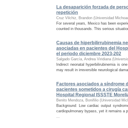
La desaparición forzada de person
repetición
Cruz Vilchiz, Brandon
(
Universidad Michoa
For several years, Mexico has been experien
counted in thousands. This serious situati
Causas de hiperbilirrubinemia ne
asociadas en pacientes del Hospi
el periodo diciembre 2023-202
Salgado García, Andrea Viridiana
(
Universi
Indirect neonatal hyperbilirubinemia is on
may result in irreversible neurological dama
Factores asociados a síndrome de
pacientes sometidos a cirugía ca
Hospital Regional ISSSTE Moreli
Benito Mendoza, Bonifilio
(
Universidad Mic
Background: Low cardiac output syndrome 
cardiopulmonary bypass, yet it remains a p
...