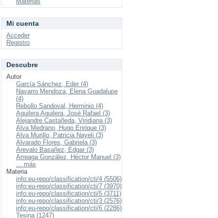
Materias
Mi cuenta
Acceder
Registro
Descubre
Autor
García Sánchez, Eder (4)
Navarro Mendoza, Elena Guadalupe
(4)
Rebollo Sandoval, Herminio (4)
Aguilera Aguilera, José Rafael (3)
Alejandre Castañeda, Viridiana (3)
Alva Medrano, Hugo Enrique (3)
Alva Murillo, Patricia Nayeli (3)
Alvarado Flores, Gabriela (3)
Arevalo Basañez, Edgar (3)
Arreaga González, Héctor Manuel (3)
... más
Materia
info:eu-repo/classification/cti/4 (5506)
info:eu-repo/classification/cti/7 (3970)
info:eu-repo/classification/cti/5 (3711)
info:eu-repo/classification/cti/3 (2576)
info:eu-repo/classification/cti/6 (2286)
Tesina (1247)