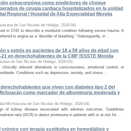
ación extracorpórea como predictores de choque
erados de cirugía cardiaca hospitalizados en la unidad
al Regional / Hospital de Alta Especialidad Morelia
hoacana de San Nicolas de Hidalgo
,
2026-04
)
ed in 1743 to describe a moribund condition following severe trauma. A
eferred to angina as a “disorder of breathing.” Subsequently, in ...
ón y estrés en pacientes de 18 a 59 años de edad con
-21 en derechohabientes de la CMF ISSSTE Morelia
acana de San Nicolas de Hidalgo
,
2026-03
)
 clinically relevant alterations in consciousness, emotional control, or
worldwide. Conditions such as depression, anxiety, and stress ...
n derechohabientes que viven con diabetes tipo 2 del
Michoacán como marcador de albuminuria moderada y
dad Michoacana de San Nicolas de Hidalgo
,
2026-04
)
ign of kidney disease associated with adverse outcomes. Guidelines
ine ratio (ACR) to detect proteinuria in patients with or at risk for ...
 crónico con terapia sustitutiva en hemodiálisis y