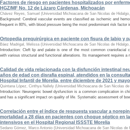
Factores de riesgo en pacientes hospitalizados por enferm
HGZ/MF No. 12 de Lázaro Cárdenas, Michoacán
Chávez Reyes, Samuel
(
Universidad Michoacana de San Nicolas de Hidalgo
Background: Cerebral vascular events are classified as ischemic and hemor
frequent in 80%, with blood pressure being the most predominant risk factor in 
Ortopedia prequirúrgica en paciente con fisura de labio y pa
Báez Madrigal, Melissa
(
Universidad Michoacana de San Nicolas de Hidalgo
Introduction: Cleft lip and palate is one of the most common craniofacial 
with various structural and functional alterations. Its management requires a m
Calidad de vida relacionada con la disfunción intestinal ne
años de edad con disrafia espinal, atendidos en la consult
Hospital Infantil de Morelia, entre diciembre de 2021 y may
Quintana López, Cinthya Nallely
(
Universidad Michoacana de San Nicolas de
Introduction: Neurogenic bowel dysfunction is a common complication in chi
and has a significant impact on quality of life. Systematic assessment of bow
Correlación entre el índice de respuesta vascular a norepin
mortalidad a 28 días en pacientes con choque séptico en l
intensivos en el Hospital Regional ISSSTE Morelia
Sedano Gómez, Marco Antonio
(
Universidad Michoacana de San Nicolas de 