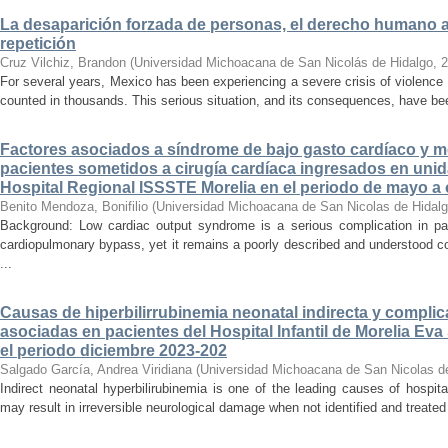
La desaparición forzada de personas, el derecho humano a la
repetición
Cruz Vilchiz, Brandon
(
Universidad Michoacana de San Nicolás de Hidalgo
,
2
For several years, Mexico has been experiencing a severe crisis of violence 
counted in thousands. This serious situation, and its consequences, have be
Factores asociados a síndrome de bajo gasto cardíaco y mo
pacientes sometidos a cirugía cardíaca ingresados en unid
Hospital Regional ISSSTE Morelia en el periodo de mayo a
Benito Mendoza, Bonifilio
(
Universidad Michoacana de San Nicolas de Hidal
Background: Low cardiac output syndrome is a serious complication in pat
cardiopulmonary bypass, yet it remains a poorly described and understood con
...
Causas de hiperbilirrubinemia neonatal indirecta y compli
asociadas en pacientes del Hospital Infantil de Morelia E
el periodo diciembre 2023-202
Salgado García, Andrea Viridiana
(
Universidad Michoacana de San Nicolas d
Indirect neonatal hyperbilirubinemia is one of the leading causes of hospita
may result in irreversible neurological damage when not identified and treated 