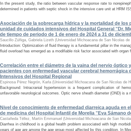
In the present study, the ratio between vascular response rate to norepine
determined in patients with septic shock in the intensive care unit at HRM IS
Asociación de la sobrecarga hídrica y la mortalidad de los 
unidad de cuidados intensivos del Hospital General “Dr. Mi
de tiempo de periodo de 1 de enero de 2024 a 31 de diciem
Saucillo Zúñiga, Gabriela Lizeth
(
Universidad Michoacana de San Nicolas de 
Introduction: Optimization of fluid therapy is a fundamental pillar in the manag
fluid overload has emerged as a modifiable risk factor associated with organ f
Correlación entre el diámetro de la vaina del nervio óptico 
pacientes con enfermedad vascular cerebral hemorrágica 
Intensivos del Hospital Regional
Espinosa Pérez Negrón, Karla
(
Universidad Michoacana de San Nicolas de H
Background: Intracranial hypertension is a frequent complication of hemo
unfavorable neurological outcomes. Optic nerve sheath diameter (OND) is a no
Nivel de conocimiento de enfermedad diarreica aguda en e
de medicina del Hospital Infantil de Morelia “Eva Sámano 
Castañeda Téllez, Martín Emmanuel
(
Universidad Michoacana de San Nicola
Diarrhea in childhood is a global health problem associated with high morbidi
years of age are among the age group most affected by this condition. In Mexi