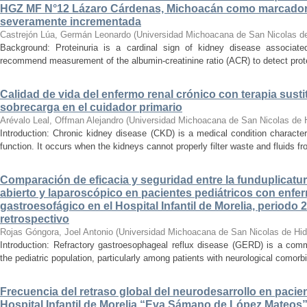
HGZ MF N°12 Lázaro Cárdenas, Michoacán como marcador
severamente incrementada
Castrejón Lúa, Germán Leonardo
(
Universidad Michoacana de San Nicolas d
Background: Proteinuria is a cardinal sign of kidney disease associat
recommend measurement of the albumin-creatinine ratio (ACR) to detect proteinu
Calidad de vida del enfermo renal crónico con terapia susti
sobrecarga en el cuidador primario
Arévalo Leal, Offman Alejandro
(
Universidad Michoacana de San Nicolas de 
Introduction: Chronic kidney disease (CKD) is a medical condition characte
function. It occurs when the kidneys cannot properly filter waste and fluids 
Comparación de eficacia y seguridad entre la funduplicatur
abierto y laparoscópico en pacientes pediátricos con enfer
gastroesofágico en el Hospital Infantil de Morelia, periodo
retrospectivo
Rojas Góngora, Joel Antonio
(
Universidad Michoacana de San Nicolas de Hid
Introduction: Refractory gastroesophageal reflux disease (GERD) is a commo
the pediatric population, particularly among patients with neurological comorbid
Frecuencia del retraso global del neurodesarrollo en pacien
Hospital Infantil de Morelia “Eva Sámano de López Mateos