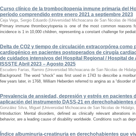
Curso clínico de la trombocitopenia inmune primaria del Hosp
período comprendido entre enero 2021 a septiembre 2023
Ceja Vega, Sergio Eduardo
(
Universidad Michoacana de San Nicolas de Hida
Primary immune thrombocytopenia is one of the most common reasons for p
incidence is 1 in 10,000 children, representing a constant challenge for pedia
Delta de CO2 y tiempo de circulación extracorpórea como 
cardiogénico en pacientes postoperados de cirugía cardiac
de cuidados intensivos del Hospital Regional / Hospital de 
ISSSTE Abril 2023 – Agosto 2025
Escudero Farías, Ramiro
(
Universidad Michoacana de San Nicolas de Hidalg
Background: The word “shock” was first used in 1743 to describe a moribun
few years later, in 1768, William Heberden referred to angina as a “disorder of 
Prevalencia de ansiedad, depresión y estrés en pacientes 
aplicación del instrumento DASS-21 en derechohabientes 
González Silva, Miguel
(
Universidad Michoacana de San Nicolas de Hidalgo
Introduction: Mental disorders, defined as clinically relevant alterations 
behavior, are a leading cause of disability worldwide. Conditions such as depr
Índice albuminuria-creatinuria en derechohabientes que viv