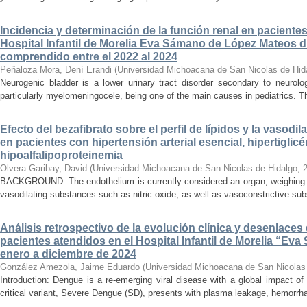
Incidencia y determinación de la función renal en paciente
Hospital Infantil de Morelia Eva Sámano de López Mateos d
comprendido entre el 2022 al 2024
Peñaloza Mora, Dení Erandi
(
Universidad Michoacana de San Nicolas de Hid
Neurogenic bladder is a lower urinary tract disorder secondary to neurolo
particularly myelomeningocele, being one of the main causes in pediatrics. Thi
Efecto del bezafibrato sobre el perfil de lípidos y la vasodi
en pacientes con hipertensión arterial esencial, hipertiglicé
hipoalfalipoproteinemia
Olvera Garibay, David
(
Universidad Michoacana de San Nicolas de Hidalgo
,
BACKGROUND: The endothelium is currently considered an organ, weighing ap
vasodilating substances such as nitric oxide, as well as vasoconstrictive sub
Análisis retrospectivo de la evolución clínica y desenlace
pacientes atendidos en el Hospital Infantil de Morelia “E
enero a diciembre de 2024
González Amezola, Jaime Eduardo
(
Universidad Michoacana de San Nicolas
Introduction: Dengue is a re-emerging viral disease with a global impact of 
critical variant, Severe Dengue (SD), presents with plasma leakage, hemorrhag