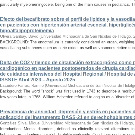
particularly myelomeningocele, being one of the main causes in pediatrics. Thi
Efecto del bezafibrato sobre el perfil de lípidos y la vasodi
en pacientes con hipertensión arterial esencial, hipertiglicé
hipoalfalipoproteinemia
Olvera Garibay, David
(
Universidad Michoacana de San Nicolas de Hidalgo
,
BACKGROUND: The endothelium is currently considered an organ, weighing ap
vasodilating substances such as nitric oxide, as well as vasoconstrictive sub
Delta de CO2 y tiempo de circulación extracorpórea como 
cardiogénico en pacientes postoperados de cirugía cardiac
de cuidados intensivos del Hospital Regional / Hospital de 
ISSSTE Abril 2023 – Agosto 2025
Escudero Farías, Ramiro
(
Universidad Michoacana de San Nicolas de Hidalg
Background: The word “shock” was first used in 1743 to describe a moribun
few years later, in 1768, William Heberden referred to angina as a “disorder of 
Prevalencia de ansiedad, depresión y estrés en pacientes 
aplicación del instrumento DASS-21 en derechohabientes 
González Silva, Miguel
(
Universidad Michoacana de San Nicolas de Hidalgo
Introduction: Mental disorders, defined as clinically relevant alterations 
behavior, are a leading cause of disability worldwide. Conditions such as depr