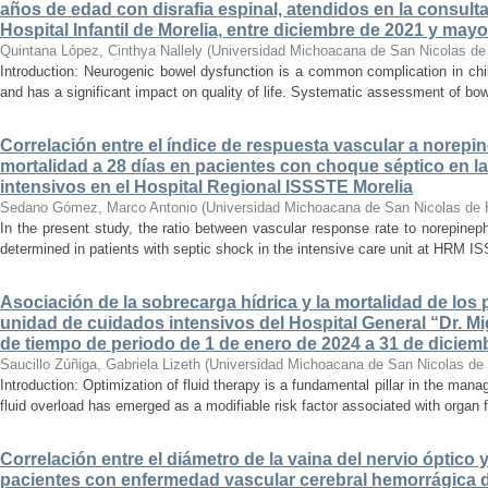
años de edad con disrafia espinal, atendidos en la consult
Hospital Infantil de Morelia, entre diciembre de 2021 y may
Quintana López, Cinthya Nallely
(
Universidad Michoacana de San Nicolas de
Introduction: Neurogenic bowel dysfunction is a common complication in chi
and has a significant impact on quality of life. Systematic assessment of bow
Correlación entre el índice de respuesta vascular a norepin
mortalidad a 28 días en pacientes con choque séptico en l
intensivos en el Hospital Regional ISSSTE Morelia
Sedano Gómez, Marco Antonio
(
Universidad Michoacana de San Nicolas de 
In the present study, the ratio between vascular response rate to norepine
determined in patients with septic shock in the intensive care unit at HRM IS
Asociación de la sobrecarga hídrica y la mortalidad de los 
unidad de cuidados intensivos del Hospital General “Dr. Mi
de tiempo de periodo de 1 de enero de 2024 a 31 de diciem
Saucillo Zúñiga, Gabriela Lizeth
(
Universidad Michoacana de San Nicolas de 
Introduction: Optimization of fluid therapy is a fundamental pillar in the manag
fluid overload has emerged as a modifiable risk factor associated with organ f
Correlación entre el diámetro de la vaina del nervio óptico 
pacientes con enfermedad vascular cerebral hemorrágica 