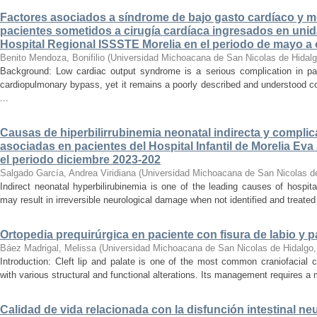
Factores asociados a síndrome de bajo gasto cardíaco y mo
pacientes sometidos a cirugía cardíaca ingresados en unid
Hospital Regional ISSSTE Morelia en el periodo de mayo a
Benito Mendoza, Bonifilio
(
Universidad Michoacana de San Nicolas de Hidal
Background: Low cardiac output syndrome is a serious complication in pat
cardiopulmonary bypass, yet it remains a poorly described and understood con
...
Causas de hiperbilirrubinemia neonatal indirecta y compli
asociadas en pacientes del Hospital Infantil de Morelia E
el periodo diciembre 2023-202
Salgado García, Andrea Viridiana
(
Universidad Michoacana de San Nicolas d
Indirect neonatal hyperbilirubinemia is one of the leading causes of hospita
may result in irreversible neurological damage when not identified and treated 
Ortopedia prequirúrgica en paciente con fisura de labio y pa
Báez Madrigal, Melissa
(
Universidad Michoacana de San Nicolas de Hidalgo
Introduction: Cleft lip and palate is one of the most common craniofacial 
with various structural and functional alterations. Its management requires a m
Calidad de vida relacionada con la disfunción intestinal ne