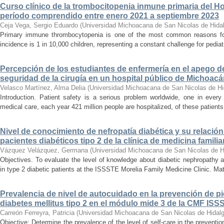
Curso clínico de la trombocitopenia inmune primaria del Hosp
período comprendido entre enero 2021 a septiembre 2023
Ceja Vega, Sergio Eduardo
(
Universidad Michoacana de San Nicolas de Hida
Primary immune thrombocytopenia is one of the most common reasons for p
incidence is 1 in 10,000 children, representing a constant challenge for pedia
Percepción de los estudiantes de enfermería en el apego d
seguridad de la cirugía en un hospital público de Michoac
Velasco Martínez, Alma Delia
(
Universidad Michoacana de San Nicolas de Hi
Introduction. Patient safety is a serious problem worldwide, one in ever
medical care, each year 421 million people are hospitalized, of these patients,
Nivel de conocimiento de nefropatía diabética y su relación 
pacientes diabéticos tipo 2 de la clínica de medicina familia
Vázquez Velázquez, Germana
(
Universidad Michoacana de San Nicolas de H
Objectives. To evaluate the level of knowledge about diabetic nephropathy an
in type 2 diabetic patients at the ISSSTE Morelia Family Medicine Clinic. Mat
Prevalencia de nivel de autocuidado en la prevención de pi
diabetes mellitus tipo 2 en el módulo mide 3 de la CMF ISS
Carreón Ferreyra, Patricia
(
Universidad Michoacana de San Nicolas de Hidal
Objective: Determine the prevalence of the level of self-care in the prevention