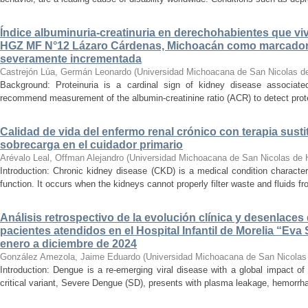
Índice albuminuria-creatinuria en derechohabientes que viv
HGZ MF N°12 Lázaro Cárdenas, Michoacán como marcador
severamente incrementada
Castrejón Lúa, Germán Leonardo
(
Universidad Michoacana de San Nicolas d
Background: Proteinuria is a cardinal sign of kidney disease associat
recommend measurement of the albumin-creatinine ratio (ACR) to detect proteinu
Calidad de vida del enfermo renal crónico con terapia susti
sobrecarga en el cuidador primario
Arévalo Leal, Offman Alejandro
(
Universidad Michoacana de San Nicolas de 
Introduction: Chronic kidney disease (CKD) is a medical condition characte
function. It occurs when the kidneys cannot properly filter waste and fluids 
Análisis retrospectivo de la evolución clínica y desenlace
pacientes atendidos en el Hospital Infantil de Morelia “E
enero a diciembre de 2024
González Amezola, Jaime Eduardo
(
Universidad Michoacana de San Nicolas
Introduction: Dengue is a re-emerging viral disease with a global impact of 
critical variant, Severe Dengue (SD), presents with plasma leakage, hemorrhag