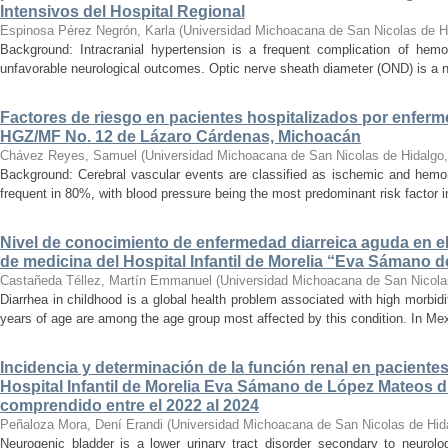
Intensivos del Hospital Regional
Espinosa Pérez Negrón, Karla
(
Universidad Michoacana de San Nicolas de H
Background: Intracranial hypertension is a frequent complication of hemo
unfavorable neurological outcomes. Optic nerve sheath diameter (OND) is a no
Factores de riesgo en pacientes hospitalizados por enferm
HGZ/MF No. 12 de Lázaro Cárdenas, Michoacán
Chávez Reyes, Samuel
(
Universidad Michoacana de San Nicolas de Hidalgo
Background: Cerebral vascular events are classified as ischemic and hemor
frequent in 80%, with blood pressure being the most predominant risk factor in 
Nivel de conocimiento de enfermedad diarreica aguda en e
de medicina del Hospital Infantil de Morelia “Eva Sámano 
Castañeda Téllez, Martín Emmanuel
(
Universidad Michoacana de San Nicola
Diarrhea in childhood is a global health problem associated with high morbidi
years of age are among the age group most affected by this condition. In Mexi
Incidencia y determinación de la función renal en paciente
Hospital Infantil de Morelia Eva Sámano de López Mateos d
comprendido entre el 2022 al 2024
Peñaloza Mora, Dení Erandi
(
Universidad Michoacana de San Nicolas de Hid
Neurogenic bladder is a lower urinary tract disorder secondary to neurolo