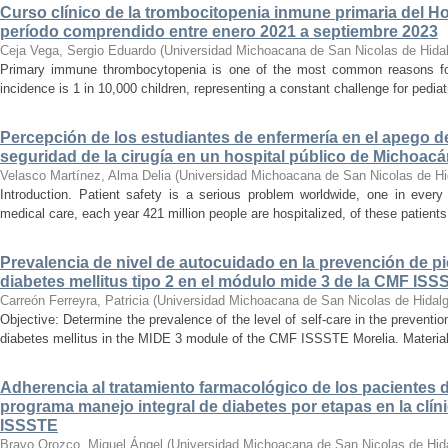
Curso clínico de la trombocitopenia inmune primaria del Hosp
período comprendido entre enero 2021 a septiembre 2023
Ceja Vega, Sergio Eduardo
(
Universidad Michoacana de San Nicolas de Hida
Primary immune thrombocytopenia is one of the most common reasons for p
incidence is 1 in 10,000 children, representing a constant challenge for pedia
Percepción de los estudiantes de enfermería en el apego d
seguridad de la cirugía en un hospital público de Michoac
Velasco Martínez, Alma Delia
(
Universidad Michoacana de San Nicolas de Hi
Introduction. Patient safety is a serious problem worldwide, one in ever
medical care, each year 421 million people are hospitalized, of these patients,
Prevalencia de nivel de autocuidado en la prevención de pi
diabetes mellitus tipo 2 en el módulo mide 3 de la CMF ISS
Carreón Ferreyra, Patricia
(
Universidad Michoacana de San Nicolas de Hidal
Objective: Determine the prevalence of the level of self-care in the prevention
diabetes mellitus in the MIDE 3 module of the CMF ISSSTE Morelia. Material
Adherencia al tratamiento farmacológico de los pacientes di
programa manejo integral de diabetes por etapas en la clíni
ISSSTE
Bravo Orozco, Miguel Ángel
(
Universidad Michoacana de San Nicolas de Hid