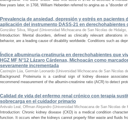
few years later, in 1768, William Heberden referred to angina as a “disorder of 
Prevalencia de ansiedad, depresión y estrés en pacientes 
aplicación del instrumento DASS-21 en derechohabientes 
González Silva, Miguel
(
Universidad Michoacana de San Nicolas de Hidalgo
Introduction: Mental disorders, defined as clinically relevant alterations 
behavior, are a leading cause of disability worldwide. Conditions such as depr
Índice albuminuria-creatinuria en derechohabientes que viv
HGZ MF N°12 Lázaro Cárdenas, Michoacán como marcador
severamente incrementada
Castrejón Lúa, Germán Leonardo
(
Universidad Michoacana de San Nicolas d
Background: Proteinuria is a cardinal sign of kidney disease associat
recommend measurement of the albumin-creatinine ratio (ACR) to detect proteinu
Calidad de vida del enfermo renal crónico con terapia susti
sobrecarga en el cuidador primario
Arévalo Leal, Offman Alejandro
(
Universidad Michoacana de San Nicolas de 
Introduction: Chronic kidney disease (CKD) is a medical condition characte
function. It occurs when the kidneys cannot properly filter waste and fluids 