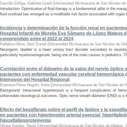
Saucillo Zúñiga, Gabriela Lizeth
(
Universidad Michoacana de San Nicolas de 
Introduction: Optimization of fluid therapy is a fundamental pillar in the manag
fluid overload has emerged as a modifiable risk factor associated with organ f
Incidencia y determinación de la función renal en paciente
Hospital Infantil de Morelia Eva Sámano de López Mateos d
comprendido entre el 2022 al 2024
Peñaloza Mora, Dení Erandi
(
Universidad Michoacana de San Nicolas de Hid
Neurogenic bladder is a lower urinary tract disorder secondary to neurolo
particularly myelomeningocele, being one of the main causes in pediatrics. Thi
Correlación entre el diámetro de la vaina del nervio óptico 
pacientes con enfermedad vascular cerebral hemorrágica 
Intensivos del Hospital Regional
Espinosa Pérez Negrón, Karla
(
Universidad Michoacana de San Nicolas de H
Background: Intracranial hypertension is a frequent complication of hemo
unfavorable neurological outcomes. Optic nerve sheath diameter (OND) is a no
Efecto del bezafibrato sobre el perfil de lípidos y la vasodi
en pacientes con hipertensión arterial esencial, hipertiglicé
hipoalfalipoproteinemia
Olvera Garibay, David
(
Universidad Michoacana de San Nicolas de Hidalgo
,