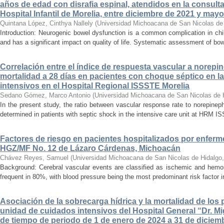
años de edad con disrafia espinal, atendidos en la consult
Hospital Infantil de Morelia, entre diciembre de 2021 y may
Quintana López, Cinthya Nallely
(
Universidad Michoacana de San Nicolas de
Introduction: Neurogenic bowel dysfunction is a common complication in chi
and has a significant impact on quality of life. Systematic assessment of bow
Correlación entre el índice de respuesta vascular a norepin
mortalidad a 28 días en pacientes con choque séptico en l
intensivos en el Hospital Regional ISSSTE Morelia
Sedano Gómez, Marco Antonio
(
Universidad Michoacana de San Nicolas de 
In the present study, the ratio between vascular response rate to norepine
determined in patients with septic shock in the intensive care unit at HRM IS
Factores de riesgo en pacientes hospitalizados por enferm
HGZ/MF No. 12 de Lázaro Cárdenas, Michoacán
Chávez Reyes, Samuel
(
Universidad Michoacana de San Nicolas de Hidalgo
Background: Cerebral vascular events are classified as ischemic and hemor
frequent in 80%, with blood pressure being the most predominant risk factor in 
Asociación de la sobrecarga hídrica y la mortalidad de los 
unidad de cuidados intensivos del Hospital General “Dr. Mi
de tiempo de periodo de 1 de enero de 2024 a 31 de diciem