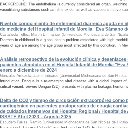
BACKGROUND: The endothelium is currently considered an organ, weighing ap
vasodilating substances such as nitric oxide, as well as vasoconstrictive sub
Nivel de conocimiento de enfermedad diarreica aguda en e
de medicina del Hospital Infantil de Morelia “Eva Sámano 
Castañeda Téllez, Martín Emmanuel
(
Universidad Michoacana de San Nicola
Diarrhea in childhood is a global health problem associated with high morbidi
years of age are among the age group most affected by this condition. In Mexi
Análisis retrospectivo de la evolución clínica y desenlace
pacientes atendidos en el Hospital Infantil de Morelia “E
enero a diciembre de 2024
González Amezola, Jaime Eduardo
(
Universidad Michoacana de San Nicolas
Introduction: Dengue is a re-emerging viral disease with a global impact of 
critical variant, Severe Dengue (SD), presents with plasma leakage, hemorrhag
Delta de CO2 y tiempo de circulación extracorpórea como 
cardiogénico en pacientes postoperados de cirugía cardiac
de cuidados intensivos del Hospital Regional / Hospital de 
ISSSTE Abril 2023 – Agosto 2025
Escudero Farías, Ramiro
(
Universidad Michoacana de San Nicolas de Hidalg
Background: The word “shock” was first used in 1743 to describe a moribun