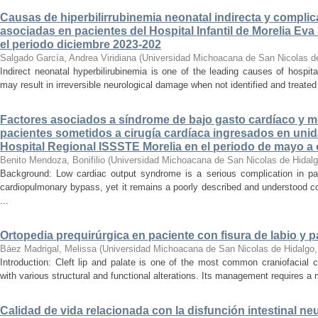
Causas de hiperbilirrubinemia neonatal indirecta y compli
asociadas en pacientes del Hospital Infantil de Morelia E
el periodo diciembre 2023-202
Salgado García, Andrea Viridiana
(
Universidad Michoacana de San Nicolas d
Indirect neonatal hyperbilirubinemia is one of the leading causes of hospita
may result in irreversible neurological damage when not identified and treated 
Factores asociados a síndrome de bajo gasto cardíaco y mo
pacientes sometidos a cirugía cardíaca ingresados en unid
Hospital Regional ISSSTE Morelia en el periodo de mayo a
Benito Mendoza, Bonifilio
(
Universidad Michoacana de San Nicolas de Hidal
Background: Low cardiac output syndrome is a serious complication in pat
cardiopulmonary bypass, yet it remains a poorly described and understood con
...
Ortopedia prequirúrgica en paciente con fisura de labio y pa
Báez Madrigal, Melissa
(
Universidad Michoacana de San Nicolas de Hidalgo
Introduction: Cleft lip and palate is one of the most common craniofacial 
with various structural and functional alterations. Its management requires a m
Calidad de vida relacionada con la disfunción intestinal ne