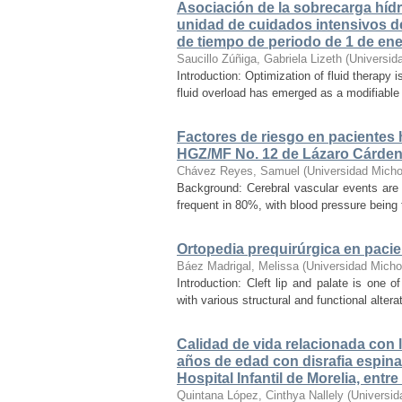
Asociación de la sobrecarga hídri
unidad de cuidados intensivos de
de tiempo de periodo de 1 de ene
Saucillo Zúñiga, Gabriela Lizeth
(
Universid
Introduction: Optimization of fluid therapy i
fluid overload has emerged as a modifiable r
Factores de riesgo en pacientes 
HGZ/MF No. 12 de Lázaro Cárde
Chávez Reyes, Samuel
(
Universidad Micho
Background: Cerebral vascular events are
frequent in 80%, with blood pressure being t
Ortopedia prequirúrgica en pacien
Báez Madrigal, Melissa
(
Universidad Micho
Introduction: Cleft lip and palate is one
with various structural and functional alter
Calidad de vida relacionada con l
años de edad con disrafia espinal
Hospital Infantil de Morelia, ent
Quintana López, Cinthya Nallely
(
Universid