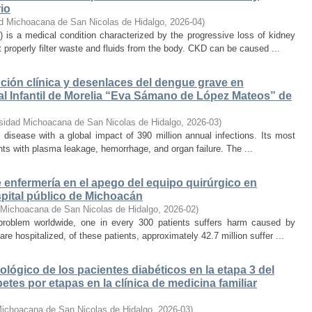
io
d Michoacana de San Nicolas de Hidalgo
,
2026-04
)
 is a medical condition characterized by the progressive loss of kidney
 properly filter waste and fluids from the body. CKD can be caused ...
lución clínica y desenlaces del dengue grave en
al Infantil de Morelia “Eva Sámano de López Mateos” de
sidad Michoacana de San Nicolas de Hidalgo
,
2026-03
)
l disease with a global impact of 390 million annual infections. Its most
nts with plasma leakage, hemorrhage, and organ failure. The ...
 enfermería en el apego del equipo quirúrgico en
spital público de Michoacán
 Michoacana de San Nicolas de Hidalgo
,
2026-02
)
s problem worldwide, one in every 300 patients suffers harm caused by
re hospitalized, of these patients, approximately 42.7 million suffer ...
lógico de los pacientes diabéticos en la etapa 3 del
tes por etapas en la clínica de medicina familiar
Michoacana de San Nicolas de Hidalgo
,
2026-03
)