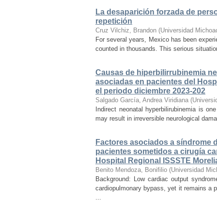
La desaparición forzada de person
repetición
Cruz Vilchiz, Brandon
(
Universidad Michoa
For several years, Mexico has been experien
counted in thousands. This serious situati
Causas de hiperbilirrubinemia ne
asociadas en pacientes del Hospi
el periodo diciembre 2023-202
Salgado García, Andrea Viridiana
(
Universi
Indirect neonatal hyperbilirubinemia is on
may result in irreversible neurological dama
Factores asociados a síndrome de
pacientes sometidos a cirugía ca
Hospital Regional ISSSTE Moreli
Benito Mendoza, Bonifilio
(
Universidad Mic
Background: Low cardiac output syndrome 
cardiopulmonary bypass, yet it remains a p
...