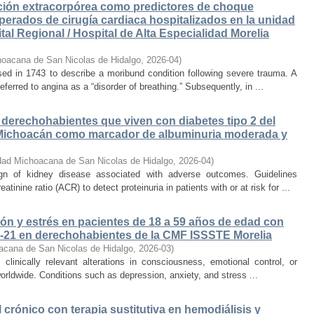
ación extracorpórea como predictores de choque
erados de cirugía cardiaca hospitalizados en la unidad
al Regional / Hospital de Alta Especialidad Morelia
hoacana de San Nicolas de Hidalgo
,
2026-04
)
ed in 1743 to describe a moribund condition following severe trauma. A
eferred to angina as a “disorder of breathing.” Subsequently, in ...
n derechohabientes que viven con diabetes tipo 2 del
Michoacán como marcador de albuminuria moderada y
dad Michoacana de San Nicolas de Hidalgo
,
2026-04
)
ign of kidney disease associated with adverse outcomes. Guidelines
ine ratio (ACR) to detect proteinuria in patients with or at risk for ...
ón y estrés en pacientes de 18 a 59 años de edad con
-21 en derechohabientes de la CMF ISSSTE Morelia
acana de San Nicolas de Hidalgo
,
2026-03
)
 clinically relevant alterations in consciousness, emotional control, or
worldwide. Conditions such as depression, anxiety, and stress ...
 crónico con terapia sustitutiva en hemodiálisis y