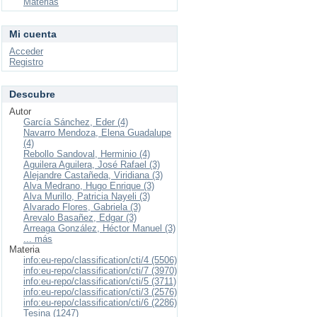
Materias
Mi cuenta
Acceder
Registro
Descubre
Autor
García Sánchez, Eder (4)
Navarro Mendoza, Elena Guadalupe
(4)
Rebollo Sandoval, Herminio (4)
Aguilera Aguilera, José Rafael (3)
Alejandre Castañeda, Viridiana (3)
Alva Medrano, Hugo Enrique (3)
Alva Murillo, Patricia Nayeli (3)
Alvarado Flores, Gabriela (3)
Arevalo Basañez, Edgar (3)
Arreaga González, Héctor Manuel (3)
... más
Materia
info:eu-repo/classification/cti/4 (5506)
info:eu-repo/classification/cti/7 (3970)
info:eu-repo/classification/cti/5 (3711)
info:eu-repo/classification/cti/3 (2576)
info:eu-repo/classification/cti/6 (2286)
Tesina (1247)