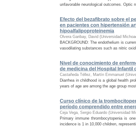
unfavorable neurological outcomes. Optic n
Efecto del bezafibrato sobre el pe
en pacientes con hipertensión arte
hipoalfalipoproteinemia
Olvera Garibay, David
(
Universidad Michoa
BACKGROUND: The endothelium is currently
vasodilating substances such as nitric oxid
Nivel de conocimiento de enferm
de medicina del Hospital Infanti
Castañeda Téllez, Martín Emmanuel
(
Univ
Diarrhea in childhood is a global health pr
years of age are among the age group most a
Curso clínico de la trombocitopen
período comprendido entre ener
Ceja Vega, Sergio Eduardo
(
Universidad M
Primary immune thrombocytopenia is one 
incidence is 1 in 10,000 children, represen