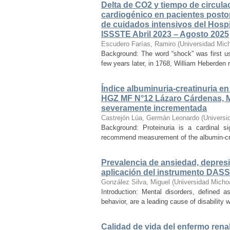
Delta de CO2 y tiempo de circul
cardiogénico en pacientes postop
de cuidados intensivos del Hospit
ISSSTE Abril 2023 – Agosto 2025
Escudero Farías, Ramiro
(
Universidad Mic
Background: The word “shock” was first us
few years later, in 1768, William Heberden r
Índice albuminuria-creatinuria e
HGZ MF N°12 Lázaro Cárdenas, 
severamente incrementada
Castrejón Lúa, Germán Leonardo
(
Universi
Background: Proteinuria is a cardinal s
recommend measurement of the albumin-creatin
Prevalencia de ansiedad, depresi
aplicación del instrumento DASS
González Silva, Miguel
(
Universidad Micho
Introduction: Mental disorders, defined as
behavior, are a leading cause of disability 
Calidad de vida del enfermo renal