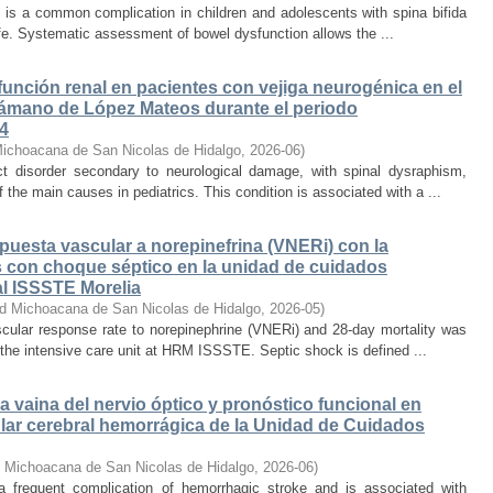
 is a common complication in children and adolescents with spina bifida
life. Systematic assessment of bowel dysfunction allows the ...
 función renal en pacientes con vejiga neurogénica en el
 Sámano de López Mateos durante el periodo
24
Michoacana de San Nicolas de Hidalgo
,
2026-06
)
act disorder secondary to neurological damage, with spinal dysraphism,
 the main causes in pediatrics. This condition is associated with a ...
spuesta vascular a norepinefrina (VNERi) con la
s con choque séptico en la unidad de cuidados
al ISSSTE Morelia
ad Michoacana de San Nicolas de Hidalgo
,
2026-05
)
scular response rate to norepinephrine (VNERi) and 28-day mortality was
 the intensive care unit at HRM ISSSTE. Septic shock is defined ...
la vaina del nervio óptico y pronóstico funcional en
ar cerebral hemorrágica de la Unidad de Cuidados
d Michoacana de San Nicolas de Hidalgo
,
2026-06
)
 a frequent complication of hemorrhagic stroke and is associated with