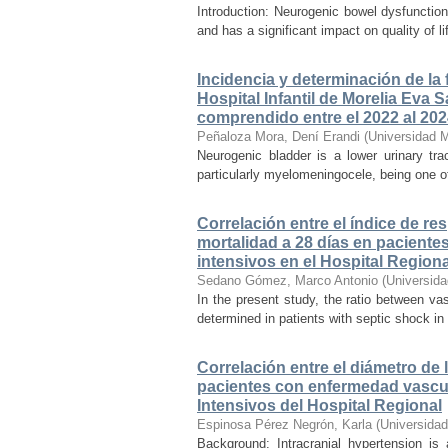
Introduction: Neurogenic bowel dysfunction
and has a significant impact on quality of 
Incidencia y determinación de la
Hospital Infantil de Morelia Eva
comprendido entre el 2022 al 20
Peñaloza Mora, Dení Erandi
(
Universidad 
Neurogenic bladder is a lower urinary tr
particularly myelomeningocele, being one of
Correlación entre el índice de re
mortalidad a 28 días en paciente
intensivos en el Hospital Region
Sedano Gómez, Marco Antonio
(
Universid
In the present study, the ratio between va
determined in patients with septic shock in
Correlación entre el diámetro de 
pacientes con enfermedad vascul
Intensivos del Hospital Regional
Espinosa Pérez Negrón, Karla
(
Universida
Background: Intracranial hypertension is