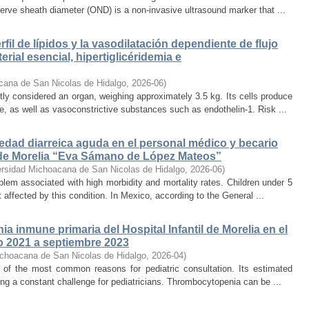
erve sheath diameter (OND) is a non-invasive ultrasound marker that ...
rfil de lípidos y la vasodilatación dependiente de flujo
rial esencial, hipertiglicéridemia e
cana de San Nicolas de Hidalgo
,
2026-06
)
 considered an organ, weighing approximately 3.5 kg. Its cells produce
e, as well as vasoconstrictive substances such as endothelin-1. Risk ...
edad diarreica aguda en el personal médico y becario
l de Morelia “Eva Sámano de López Mateos”
ersidad Michoacana de San Nicolas de Hidalgo
,
2026-06
)
oblem associated with high morbidity and mortality rates. Children under 5
ffected by this condition. In Mexico, according to the General ...
ia inmune primaria del Hospital Infantil de Morelia en el
o 2021 a septiembre 2023
ichoacana de San Nicolas de Hidalgo
,
2026-04
)
of the most common reasons for pediatric consultation. Its estimated
ting a constant challenge for pediatricians. Thrombocytopenia can be ...