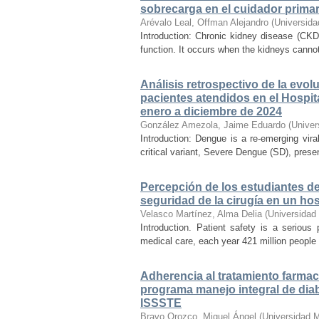
sobrecarga en el cuidador primar
Arévalo Leal, Offman Alejandro
(
Universida
Introduction: Chronic kidney disease (CKD)
function. It occurs when the kidneys cannot
Análisis retrospectivo de la evo
pacientes atendidos en el Hospit
enero a diciembre de 2024
González Amezola, Jaime Eduardo
(
Univer
Introduction: Dengue is a re-emerging vira
critical variant, Severe Dengue (SD), prese
Percepción de los estudiantes de
seguridad de la cirugía en un ho
Velasco Martínez, Alma Delia
(
Universidad
Introduction. Patient safety is a seriou
medical care, each year 421 million people a
Adherencia al tratamiento farmaco
programa manejo integral de diabe
ISSSTE
Bravo Orozco, Miguel Ángel
(
Universidad 