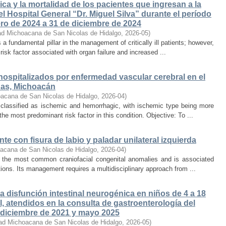
ca y la mortalidad de los pacientes que ingresan a la
l Hospital General “Dr. Miguel Silva” durante el período
ro de 2024 a 31 de diciembre de 2024
ad Michoacana de San Nicolas de Hidalgo
,
2026-05
)
s a fundamental pillar in the management of critically ill patients; however,
isk factor associated with organ failure and increased ...
hospitalizados por enfermedad vascular cerebral en el
nas, Michoacán
acana de San Nicolas de Hidalgo
,
2026-04
)
 classified as ischemic and hemorrhagic, with ischemic type being more
he most predominant risk factor in this condition. Objective: To ...
te con fisura de labio y paladar unilateral izquierda
acana de San Nicolas de Hidalgo
,
2026-04
)
 of the most common craniofacial congenital anomalies and is associated
ations. Its management requires a multidisciplinary approach from ...
a disfunción intestinal neurogénica en niños de 4 a 18
, atendidos en la consulta de gastroenterología del
re diciembre de 2021 y mayo 2025
ad Michoacana de San Nicolas de Hidalgo
,
2026-05
)