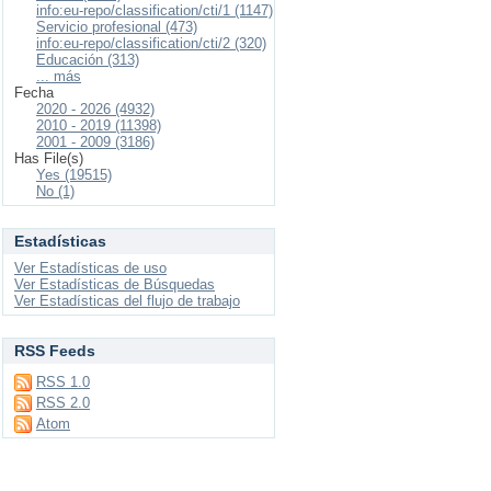
info:eu-repo/classification/cti/1 (1147)
Servicio profesional (473)
info:eu-repo/classification/cti/2 (320)
Educación (313)
... más
Fecha
2020 - 2026 (4932)
2010 - 2019 (11398)
2001 - 2009 (3186)
Has File(s)
Yes (19515)
No (1)
Estadísticas
Ver Estadísticas de uso
Ver Estadísticas de Búsquedas
Ver Estadísticas del flujo de trabajo
RSS Feeds
RSS 1.0
RSS 2.0
Atom