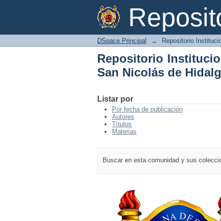
Repositorio Instituci
Reposi
DSpace Principal
→
Repositorio Instituc
Repositorio Instituci
San Nicolás de Hidal
Listar por
Por fecha de publicación
Autores
Títulos
Materias
Buscar en esta comunidad y sus colecc