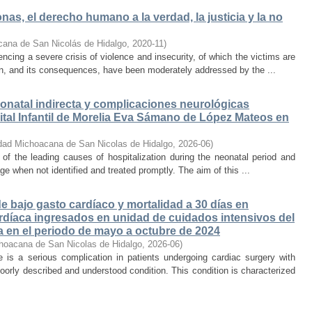
as, el derecho humano a la verdad, la justicia y la no
cana de San Nicolás de Hidalgo
,
2020-11
)
cing a severe crisis of violence and insecurity, of which the victims are
on, and its consequences, have been moderately addressed by the ...
onatal indirecta y complicaciones neurológicas
tal Infantil de Morelia Eva Sámano de López Mateos en
dad Michoacana de San Nicolas de Hidalgo
,
2026-06
)
e of the leading causes of hospitalization during the neonatal period and
ge when not identified and treated promptly. The aim of this ...
 bajo gasto cardíaco y mortalidad a 30 días en
rdíaca ingresados en unidad de cuidados intensivos del
a en el periodo de mayo a octubre de 2024
hoacana de San Nicolas de Hidalgo
,
2026-06
)
is a serious complication in patients undergoing cardiac surgery with
oorly described and understood condition. This condition is characterized