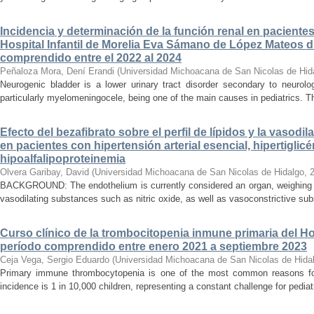
Incidencia y determinación de la función renal en paciente
Hospital Infantil de Morelia Eva Sámano de López Mateos d
comprendido entre el 2022 al 2024
Peñaloza Mora, Dení Erandi
(
Universidad Michoacana de San Nicolas de Hid
Neurogenic bladder is a lower urinary tract disorder secondary to neurolo
particularly myelomeningocele, being one of the main causes in pediatrics. Thi
Efecto del bezafibrato sobre el perfil de lípidos y la vasodi
en pacientes con hipertensión arterial esencial, hipertiglicé
hipoalfalipoproteinemia
Olvera Garibay, David
(
Universidad Michoacana de San Nicolas de Hidalgo
,
BACKGROUND: The endothelium is currently considered an organ, weighing ap
vasodilating substances such as nitric oxide, as well as vasoconstrictive sub
Curso clínico de la trombocitopenia inmune primaria del Hosp
período comprendido entre enero 2021 a septiembre 2023
Ceja Vega, Sergio Eduardo
(
Universidad Michoacana de San Nicolas de Hida
Primary immune thrombocytopenia is one of the most common reasons for p
incidence is 1 in 10,000 children, representing a constant challenge for pedia