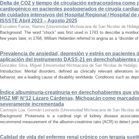
Delta de CO2 y tiempo de circulación extracorpórea como 
cardiogénico en pacientes postoperados de cirugía cardiac
de cuidados intensivos del Hospital Regional / Hospital de 
ISSSTE Abril 2023 – Agosto 2025
Escudero Farías, Ramiro
(
Universidad Michoacana de San Nicolas de Hidalg
Background: The word “shock” was first used in 1743 to describe a moribun
few years later, in 1768, William Heberden referred to angina as a “disorder of 
Prevalencia de ansiedad, depresión y estrés en pacientes 
aplicación del instrumento DASS-21 en derechohabientes 
González Silva, Miguel
(
Universidad Michoacana de San Nicolas de Hidalgo
Introduction: Mental disorders, defined as clinically relevant alterations 
behavior, are a leading cause of disability worldwide. Conditions such as depr
Índice albuminuria-creatinuria en derechohabientes que viv
HGZ MF N°12 Lázaro Cárdenas, Michoacán como marcador
severamente incrementada
Castrejón Lúa, Germán Leonardo
(
Universidad Michoacana de San Nicolas d
Background: Proteinuria is a cardinal sign of kidney disease associat
recommend measurement of the albumin-creatinine ratio (ACR) to detect proteinu
Calidad de vida del enfermo renal crónico con terapia susti