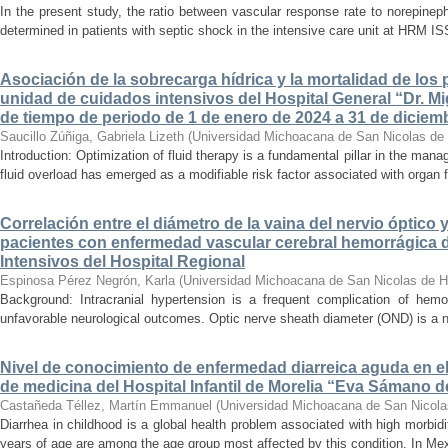
In the present study, the ratio between vascular response rate to norepine
determined in patients with septic shock in the intensive care unit at HRM IS
Asociación de la sobrecarga hídrica y la mortalidad de los 
unidad de cuidados intensivos del Hospital General “Dr. Mi
de tiempo de periodo de 1 de enero de 2024 a 31 de diciem
Saucillo Zúñiga, Gabriela Lizeth
(
Universidad Michoacana de San Nicolas de 
Introduction: Optimization of fluid therapy is a fundamental pillar in the manag
fluid overload has emerged as a modifiable risk factor associated with organ f
Correlación entre el diámetro de la vaina del nervio óptico 
pacientes con enfermedad vascular cerebral hemorrágica 
Intensivos del Hospital Regional
Espinosa Pérez Negrón, Karla
(
Universidad Michoacana de San Nicolas de H
Background: Intracranial hypertension is a frequent complication of hemo
unfavorable neurological outcomes. Optic nerve sheath diameter (OND) is a no
Nivel de conocimiento de enfermedad diarreica aguda en e
de medicina del Hospital Infantil de Morelia “Eva Sámano 
Castañeda Téllez, Martín Emmanuel
(
Universidad Michoacana de San Nicola
Diarrhea in childhood is a global health problem associated with high morbidi
years of age are among the age group most affected by this condition. In Mexi