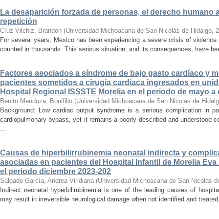
La desaparición forzada de personas, el derecho humano a la
repetición
Cruz Vilchiz, Brandon
(
Universidad Michoacana de San Nicolás de Hidalgo
,
2
For several years, Mexico has been experiencing a severe crisis of violence 
counted in thousands. This serious situation, and its consequences, have be
Factores asociados a síndrome de bajo gasto cardíaco y mo
pacientes sometidos a cirugía cardíaca ingresados en unid
Hospital Regional ISSSTE Morelia en el periodo de mayo a
Benito Mendoza, Bonifilio
(
Universidad Michoacana de San Nicolas de Hidal
Background: Low cardiac output syndrome is a serious complication in pat
cardiopulmonary bypass, yet it remains a poorly described and understood con
...
Causas de hiperbilirrubinemia neonatal indirecta y compli
asociadas en pacientes del Hospital Infantil de Morelia E
el periodo diciembre 2023-202
Salgado García, Andrea Viridiana
(
Universidad Michoacana de San Nicolas d
Indirect neonatal hyperbilirubinemia is one of the leading causes of hospita
may result in irreversible neurological damage when not identified and treated 