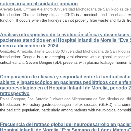
sobrecarga en el cuidador primario
Arévalo Leal, Offman Alejandro
(
Universidad Michoacana de San Nicolas de 
Introduction: Chronic kidney disease (CKD) is a medical condition characte
function. It occurs when the kidneys cannot properly filter waste and fluids 
Análisis retrospectivo de la evolución clínica y desenlace
pacientes atendidos en el Hospital Infantil de Morelia “E
enero a diciembre de 2024
González Amezola, Jaime Eduardo
(
Universidad Michoacana de San Nicolas
Introduction: Dengue is a re-emerging viral disease with a global impact of 
critical variant, Severe Dengue (SD), presents with plasma leakage, hemorrhag
Comparación de eficacia y seguridad entre la funduplicatur
abierto y laparoscópico en pacientes pediátricos con enfer
gastroesofágico en el Hospital Infantil de Morelia, periodo
retrospectivo
Rojas Góngora, Joel Antonio
(
Universidad Michoacana de San Nicolas de Hid
Introduction: Refractory gastroesophageal reflux disease (GERD) is a commo
the pediatric population, particularly among patients with neurological comorbid
Frecuencia del retraso global del neurodesarrollo en pacien
Hospital Infantil de Morelia “Eva Sámano de López Mateos