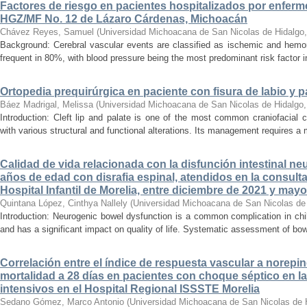
Factores de riesgo en pacientes hospitalizados por enferm
HGZ/MF No. 12 de Lázaro Cárdenas, Michoacán
Chávez Reyes, Samuel
(
Universidad Michoacana de San Nicolas de Hidalgo
Background: Cerebral vascular events are classified as ischemic and hemor
frequent in 80%, with blood pressure being the most predominant risk factor in 
Ortopedia prequirúrgica en paciente con fisura de labio y pa
Báez Madrigal, Melissa
(
Universidad Michoacana de San Nicolas de Hidalgo
Introduction: Cleft lip and palate is one of the most common craniofacial 
with various structural and functional alterations. Its management requires a m
Calidad de vida relacionada con la disfunción intestinal ne
años de edad con disrafia espinal, atendidos en la consult
Hospital Infantil de Morelia, entre diciembre de 2021 y may
Quintana López, Cinthya Nallely
(
Universidad Michoacana de San Nicolas de
Introduction: Neurogenic bowel dysfunction is a common complication in chi
and has a significant impact on quality of life. Systematic assessment of bow
Correlación entre el índice de respuesta vascular a norepin
mortalidad a 28 días en pacientes con choque séptico en l
intensivos en el Hospital Regional ISSSTE Morelia
Sedano Gómez, Marco Antonio
(
Universidad Michoacana de San Nicolas de 