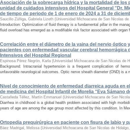
Asociación de la sobrecarga hídrica y la mortalidad de los 
unidad de cuidados intensivos del Hospital General “Dr. Mi
de tiempo de periodo de 1 de enero de 2024 a 31 de diciem
Saucillo Zúñiga, Gabriela Lizeth
(
Universidad Michoacana de San Nicolas de 
Introduction: Optimization of fluid therapy is a fundamental pillar in the manag
fluid overload has emerged as a modifiable risk factor associated with organ f
Correlación entre el diámetro de la vaina del nervio óptico 
pacientes con enfermedad vascular cerebral hemorrágica 
Intensivos del Hospital Regional
Espinosa Pérez Negrón, Karla
(
Universidad Michoacana de San Nicolas de H
Background: Intracranial hypertension is a frequent complication of hemo
unfavorable neurological outcomes. Optic nerve sheath diameter (OND) is a no
Nivel de conocimiento de enfermedad diarreica aguda en e
de medicina del Hospital Infantil de Morelia “Eva Sámano 
Castañeda Téllez, Martín Emmanuel
(
Universidad Michoacana de San Nicola
Diarrhea in childhood is a global health problem associated with high morbidi
years of age are among the age group most affected by this condition. In Mexi
Ortopedia prequirúrgica en paciente con fisura de labio y pa
Báez Madrigal, Melissa
(
Universidad Michoacana de San Nicolas de Hidalgo