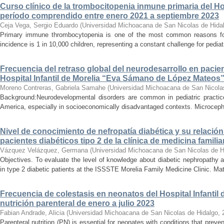
Curso clínico de la trombocitopenia inmune primaria del Hosp
período comprendido entre enero 2021 a septiembre 2023
Ceja Vega, Sergio Eduardo
(
Universidad Michoacana de San Nicolas de Hida
Primary immune thrombocytopenia is one of the most common reasons for p
incidence is 1 in 10,000 children, representing a constant challenge for pedia
Frecuencia del retraso global del neurodesarrollo en pacien
Hospital Infantil de Morelia “Eva Sámano de López Mateos
Moreno Contreras, Gabriela Samahe
(
Universidad Michoacana de San Nicola
Background:Neurodevelopmental disorders are common in pediatric practice 
America, especially in socioeconomically disadvantaged contexts. Microcepha
Nivel de conocimiento de nefropatía diabética y su relación 
pacientes diabéticos tipo 2 de la clínica de medicina familia
Vázquez Velázquez, Germana
(
Universidad Michoacana de San Nicolas de H
Objectives. To evaluate the level of knowledge about diabetic nephropathy an
in type 2 diabetic patients at the ISSSTE Morelia Family Medicine Clinic. Mat
Frecuencia de colestasis en neonatos del Hospital Infantil 
nutrición parenteral de enero a julio 2023
Fabian Andrade, Alicia
(
Universidad Michoacana de San Nicolas de Hidalgo
,
Parenteral nutrition (PN) is essential for neonates with conditions that preve