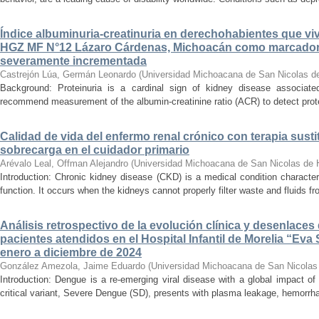
Índice albuminuria-creatinuria en derechohabientes que viv
HGZ MF N°12 Lázaro Cárdenas, Michoacán como marcador
severamente incrementada
Castrejón Lúa, Germán Leonardo
(
Universidad Michoacana de San Nicolas d
Background: Proteinuria is a cardinal sign of kidney disease associat
recommend measurement of the albumin-creatinine ratio (ACR) to detect proteinu
Calidad de vida del enfermo renal crónico con terapia susti
sobrecarga en el cuidador primario
Arévalo Leal, Offman Alejandro
(
Universidad Michoacana de San Nicolas de 
Introduction: Chronic kidney disease (CKD) is a medical condition characte
function. It occurs when the kidneys cannot properly filter waste and fluids 
Análisis retrospectivo de la evolución clínica y desenlace
pacientes atendidos en el Hospital Infantil de Morelia “E
enero a diciembre de 2024
González Amezola, Jaime Eduardo
(
Universidad Michoacana de San Nicolas
Introduction: Dengue is a re-emerging viral disease with a global impact of 
critical variant, Severe Dengue (SD), presents with plasma leakage, hemorrhag