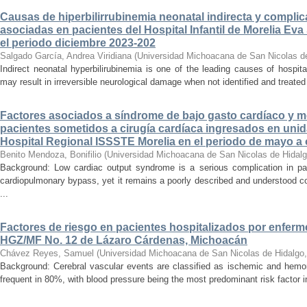
Causas de hiperbilirrubinemia neonatal indirecta y compli
asociadas en pacientes del Hospital Infantil de Morelia E
el periodo diciembre 2023-202
Salgado García, Andrea Viridiana
(
Universidad Michoacana de San Nicolas d
Indirect neonatal hyperbilirubinemia is one of the leading causes of hospita
may result in irreversible neurological damage when not identified and treated 
Factores asociados a síndrome de bajo gasto cardíaco y mo
pacientes sometidos a cirugía cardíaca ingresados en unid
Hospital Regional ISSSTE Morelia en el periodo de mayo a
Benito Mendoza, Bonifilio
(
Universidad Michoacana de San Nicolas de Hidal
Background: Low cardiac output syndrome is a serious complication in pat
cardiopulmonary bypass, yet it remains a poorly described and understood con
...
Factores de riesgo en pacientes hospitalizados por enferm
HGZ/MF No. 12 de Lázaro Cárdenas, Michoacán
Chávez Reyes, Samuel
(
Universidad Michoacana de San Nicolas de Hidalgo
Background: Cerebral vascular events are classified as ischemic and hemor
frequent in 80%, with blood pressure being the most predominant risk factor in 