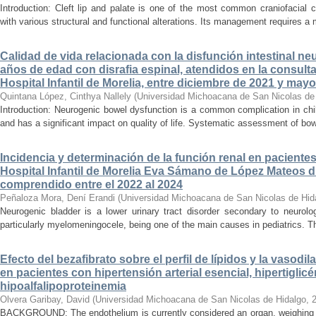
Introduction: Cleft lip and palate is one of the most common craniofacial 
with various structural and functional alterations. Its management requires a m
Calidad de vida relacionada con la disfunción intestinal ne
años de edad con disrafia espinal, atendidos en la consult
Hospital Infantil de Morelia, entre diciembre de 2021 y may
Quintana López, Cinthya Nallely
(
Universidad Michoacana de San Nicolas de
Introduction: Neurogenic bowel dysfunction is a common complication in chi
and has a significant impact on quality of life. Systematic assessment of bow
Incidencia y determinación de la función renal en paciente
Hospital Infantil de Morelia Eva Sámano de López Mateos d
comprendido entre el 2022 al 2024
Peñaloza Mora, Dení Erandi
(
Universidad Michoacana de San Nicolas de Hid
Neurogenic bladder is a lower urinary tract disorder secondary to neurolo
particularly myelomeningocele, being one of the main causes in pediatrics. Thi
Efecto del bezafibrato sobre el perfil de lípidos y la vasodi
en pacientes con hipertensión arterial esencial, hipertiglicé
hipoalfalipoproteinemia
Olvera Garibay, David
(
Universidad Michoacana de San Nicolas de Hidalgo
,
BACKGROUND: The endothelium is currently considered an organ, weighing ap