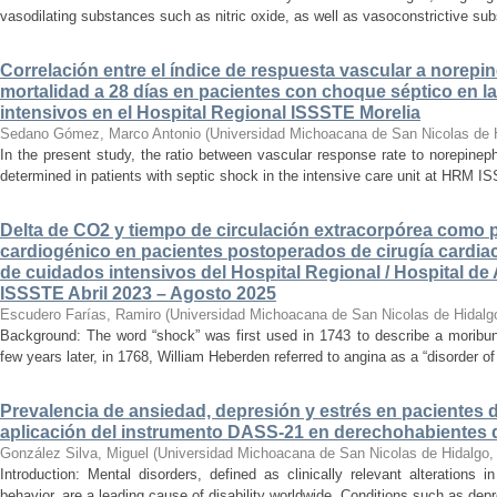
vasodilating substances such as nitric oxide, as well as vasoconstrictive sub
Correlación entre el índice de respuesta vascular a norepin
mortalidad a 28 días en pacientes con choque séptico en l
intensivos en el Hospital Regional ISSSTE Morelia
Sedano Gómez, Marco Antonio
(
Universidad Michoacana de San Nicolas de 
In the present study, the ratio between vascular response rate to norepine
determined in patients with septic shock in the intensive care unit at HRM IS
Delta de CO2 y tiempo de circulación extracorpórea como 
cardiogénico en pacientes postoperados de cirugía cardiac
de cuidados intensivos del Hospital Regional / Hospital de 
ISSSTE Abril 2023 – Agosto 2025
Escudero Farías, Ramiro
(
Universidad Michoacana de San Nicolas de Hidalg
Background: The word “shock” was first used in 1743 to describe a moribun
few years later, in 1768, William Heberden referred to angina as a “disorder of 
Prevalencia de ansiedad, depresión y estrés en pacientes 
aplicación del instrumento DASS-21 en derechohabientes 
González Silva, Miguel
(
Universidad Michoacana de San Nicolas de Hidalgo
Introduction: Mental disorders, defined as clinically relevant alterations 
behavior, are a leading cause of disability worldwide. Conditions such as depr