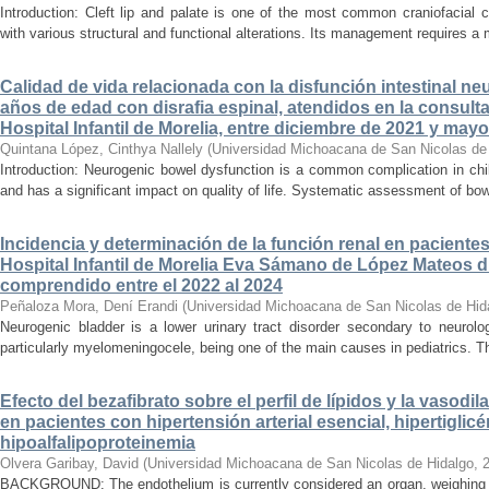
Introduction: Cleft lip and palate is one of the most common craniofacial 
with various structural and functional alterations. Its management requires a m
Calidad de vida relacionada con la disfunción intestinal ne
años de edad con disrafia espinal, atendidos en la consult
Hospital Infantil de Morelia, entre diciembre de 2021 y may
Quintana López, Cinthya Nallely
(
Universidad Michoacana de San Nicolas de
Introduction: Neurogenic bowel dysfunction is a common complication in chi
and has a significant impact on quality of life. Systematic assessment of bow
Incidencia y determinación de la función renal en paciente
Hospital Infantil de Morelia Eva Sámano de López Mateos d
comprendido entre el 2022 al 2024
Peñaloza Mora, Dení Erandi
(
Universidad Michoacana de San Nicolas de Hid
Neurogenic bladder is a lower urinary tract disorder secondary to neurolo
particularly myelomeningocele, being one of the main causes in pediatrics. Thi
Efecto del bezafibrato sobre el perfil de lípidos y la vasodi
en pacientes con hipertensión arterial esencial, hipertiglicé
hipoalfalipoproteinemia
Olvera Garibay, David
(
Universidad Michoacana de San Nicolas de Hidalgo
,
BACKGROUND: The endothelium is currently considered an organ, weighing ap