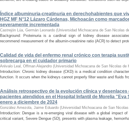
Índice albuminuria-creatinuria en derechohabientes que viv
HGZ MF N°12 Lázaro Cárdenas, Michoacán como marcador
severamente incrementada
Castrejón Lúa, Germán Leonardo
(
Universidad Michoacana de San Nicolas d
Background: Proteinuria is a cardinal sign of kidney disease associat
recommend measurement of the albumin-creatinine ratio (ACR) to detect proteinu
Calidad de vida del enfermo renal crónico con terapia susti
sobrecarga en el cuidador primario
Arévalo Leal, Offman Alejandro
(
Universidad Michoacana de San Nicolas de 
Introduction: Chronic kidney disease (CKD) is a medical condition characte
function. It occurs when the kidneys cannot properly filter waste and fluids 
Análisis retrospectivo de la evolución clínica y desenlace
pacientes atendidos en el Hospital Infantil de Morelia “E
enero a diciembre de 2024
González Amezola, Jaime Eduardo
(
Universidad Michoacana de San Nicolas
Introduction: Dengue is a re-emerging viral disease with a global impact of 
critical variant, Severe Dengue (SD), presents with plasma leakage, hemorrhag