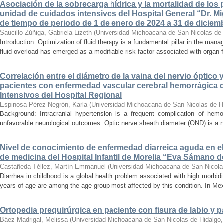
Asociación de la sobrecarga hídrica y la mortalidad de los 
unidad de cuidados intensivos del Hospital General “Dr. Mi
de tiempo de periodo de 1 de enero de 2024 a 31 de diciem
Saucillo Zúñiga, Gabriela Lizeth
(
Universidad Michoacana de San Nicolas de 
Introduction: Optimization of fluid therapy is a fundamental pillar in the manag
fluid overload has emerged as a modifiable risk factor associated with organ f
Correlación entre el diámetro de la vaina del nervio óptico 
pacientes con enfermedad vascular cerebral hemorrágica 
Intensivos del Hospital Regional
Espinosa Pérez Negrón, Karla
(
Universidad Michoacana de San Nicolas de H
Background: Intracranial hypertension is a frequent complication of hemo
unfavorable neurological outcomes. Optic nerve sheath diameter (OND) is a no
Nivel de conocimiento de enfermedad diarreica aguda en e
de medicina del Hospital Infantil de Morelia “Eva Sámano 
Castañeda Téllez, Martín Emmanuel
(
Universidad Michoacana de San Nicola
Diarrhea in childhood is a global health problem associated with high morbidi
years of age are among the age group most affected by this condition. In Mexi
Ortopedia prequirúrgica en paciente con fisura de labio y pa
Báez Madrigal, Melissa
(
Universidad Michoacana de San Nicolas de Hidalgo