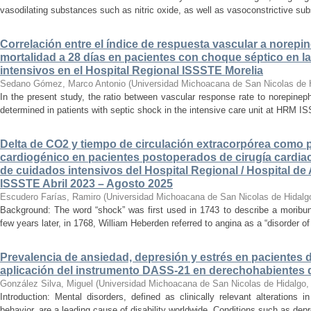
vasodilating substances such as nitric oxide, as well as vasoconstrictive sub
Correlación entre el índice de respuesta vascular a norepin
mortalidad a 28 días en pacientes con choque séptico en l
intensivos en el Hospital Regional ISSSTE Morelia
Sedano Gómez, Marco Antonio
(
Universidad Michoacana de San Nicolas de 
In the present study, the ratio between vascular response rate to norepine
determined in patients with septic shock in the intensive care unit at HRM IS
Delta de CO2 y tiempo de circulación extracorpórea como 
cardiogénico en pacientes postoperados de cirugía cardiac
de cuidados intensivos del Hospital Regional / Hospital de 
ISSSTE Abril 2023 – Agosto 2025
Escudero Farías, Ramiro
(
Universidad Michoacana de San Nicolas de Hidalg
Background: The word “shock” was first used in 1743 to describe a moribun
few years later, in 1768, William Heberden referred to angina as a “disorder of 
Prevalencia de ansiedad, depresión y estrés en pacientes 
aplicación del instrumento DASS-21 en derechohabientes 
González Silva, Miguel
(
Universidad Michoacana de San Nicolas de Hidalgo
Introduction: Mental disorders, defined as clinically relevant alterations 
behavior, are a leading cause of disability worldwide. Conditions such as depr