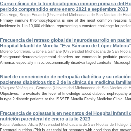
Curso clínico de la trombocitopenia inmune primaria del Hosp
período comprendido entre enero 2021 a septiembre 2023
Ceja Vega, Sergio Eduardo
(
Universidad Michoacana de San Nicolas de Hida
Primary immune thrombocytopenia is one of the most common reasons for p
incidence is 1 in 10,000 children, representing a constant challenge for pedia
Frecuencia del retraso global del neurodesarrollo en pacien
Hospital Infantil de Morelia “Eva Sámano de López Mateos
Moreno Contreras, Gabriela Samahe
(
Universidad Michoacana de San Nicola
Background:Neurodevelopmental disorders are common in pediatric practice 
America, especially in socioeconomically disadvantaged contexts. Microcepha
Nivel de conocimiento de nefropatía diabética y su relación 
pacientes diabéticos tipo 2 de la clínica de medicina familia
Vázquez Velázquez, Germana
(
Universidad Michoacana de San Nicolas de H
Objectives. To evaluate the level of knowledge about diabetic nephropathy an
in type 2 diabetic patients at the ISSSTE Morelia Family Medicine Clinic. Mat
Frecuencia de colestasis en neonatos del Hospital Infantil 
nutrición parenteral de enero a julio 2023
Fabian Andrade, Alicia
(
Universidad Michoacana de San Nicolas de Hidalgo
,
Parenteral nutrition (PN) is essential for neonates with conditions that preve