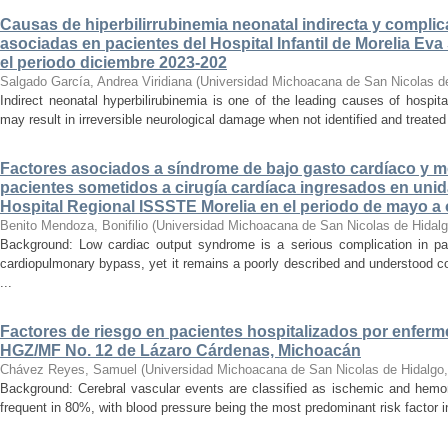
Causas de hiperbilirrubinemia neonatal indirecta y compli
asociadas en pacientes del Hospital Infantil de Morelia E
el periodo diciembre 2023-202
Salgado García, Andrea Viridiana
(
Universidad Michoacana de San Nicolas d
Indirect neonatal hyperbilirubinemia is one of the leading causes of hospita
may result in irreversible neurological damage when not identified and treated 
Factores asociados a síndrome de bajo gasto cardíaco y mo
pacientes sometidos a cirugía cardíaca ingresados en unid
Hospital Regional ISSSTE Morelia en el periodo de mayo a
Benito Mendoza, Bonifilio
(
Universidad Michoacana de San Nicolas de Hidal
Background: Low cardiac output syndrome is a serious complication in pat
cardiopulmonary bypass, yet it remains a poorly described and understood con
...
Factores de riesgo en pacientes hospitalizados por enferm
HGZ/MF No. 12 de Lázaro Cárdenas, Michoacán
Chávez Reyes, Samuel
(
Universidad Michoacana de San Nicolas de Hidalgo
Background: Cerebral vascular events are classified as ischemic and hemor
frequent in 80%, with blood pressure being the most predominant risk factor in 