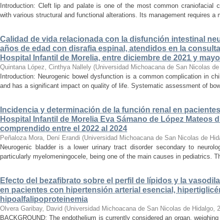
Introduction: Cleft lip and palate is one of the most common craniofacial 
with various structural and functional alterations. Its management requires a m
Calidad de vida relacionada con la disfunción intestinal ne
años de edad con disrafia espinal, atendidos en la consult
Hospital Infantil de Morelia, entre diciembre de 2021 y may
Quintana López, Cinthya Nallely
(
Universidad Michoacana de San Nicolas de
Introduction: Neurogenic bowel dysfunction is a common complication in chi
and has a significant impact on quality of life. Systematic assessment of bow
Incidencia y determinación de la función renal en paciente
Hospital Infantil de Morelia Eva Sámano de López Mateos d
comprendido entre el 2022 al 2024
Peñaloza Mora, Dení Erandi
(
Universidad Michoacana de San Nicolas de Hid
Neurogenic bladder is a lower urinary tract disorder secondary to neurolo
particularly myelomeningocele, being one of the main causes in pediatrics. Thi
Efecto del bezafibrato sobre el perfil de lípidos y la vasodi
en pacientes con hipertensión arterial esencial, hipertiglicé
hipoalfalipoproteinemia
Olvera Garibay, David
(
Universidad Michoacana de San Nicolas de Hidalgo
,
BACKGROUND: The endothelium is currently considered an organ, weighing ap