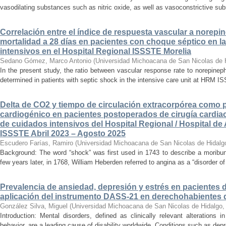
vasodilating substances such as nitric oxide, as well as vasoconstrictive sub
Correlación entre el índice de respuesta vascular a norepin
mortalidad a 28 días en pacientes con choque séptico en l
intensivos en el Hospital Regional ISSSTE Morelia
Sedano Gómez, Marco Antonio
(
Universidad Michoacana de San Nicolas de 
In the present study, the ratio between vascular response rate to norepine
determined in patients with septic shock in the intensive care unit at HRM IS
Delta de CO2 y tiempo de circulación extracorpórea como 
cardiogénico en pacientes postoperados de cirugía cardiac
de cuidados intensivos del Hospital Regional / Hospital de 
ISSSTE Abril 2023 – Agosto 2025
Escudero Farías, Ramiro
(
Universidad Michoacana de San Nicolas de Hidalg
Background: The word “shock” was first used in 1743 to describe a moribun
few years later, in 1768, William Heberden referred to angina as a “disorder of 
Prevalencia de ansiedad, depresión y estrés en pacientes 
aplicación del instrumento DASS-21 en derechohabientes 
González Silva, Miguel
(
Universidad Michoacana de San Nicolas de Hidalgo
Introduction: Mental disorders, defined as clinically relevant alterations 
behavior, are a leading cause of disability worldwide. Conditions such as depr