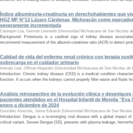
Índice albuminuria-creatinuria en derechohabientes que viv
HGZ MF N°12 Lázaro Cárdenas, Michoacán como marcador
severamente incrementada
Castrejón Lúa, Germán Leonardo
(
Universidad Michoacana de San Nicolas d
Background: Proteinuria is a cardinal sign of kidney disease associat
recommend measurement of the albumin-creatinine ratio (ACR) to detect proteinu
Calidad de vida del enfermo renal crónico con terapia susti
sobrecarga en el cuidador primario
Arévalo Leal, Offman Alejandro
(
Universidad Michoacana de San Nicolas de 
Introduction: Chronic kidney disease (CKD) is a medical condition characte
function. It occurs when the kidneys cannot properly filter waste and fluids 
Análisis retrospectivo de la evolución clínica y desenlace
pacientes atendidos en el Hospital Infantil de Morelia “E
enero a diciembre de 2024
González Amezola, Jaime Eduardo
(
Universidad Michoacana de San Nicolas
Introduction: Dengue is a re-emerging viral disease with a global impact of 
critical variant, Severe Dengue (SD), presents with plasma leakage, hemorrhag