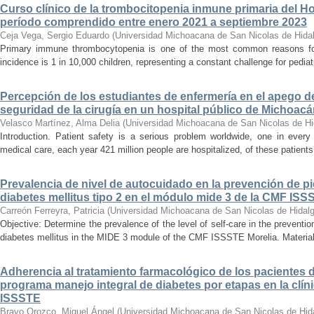
Curso clínico de la trombocitopenia inmune primaria del Hosp
período comprendido entre enero 2021 a septiembre 2023
Ceja Vega, Sergio Eduardo
(
Universidad Michoacana de San Nicolas de Hida
Primary immune thrombocytopenia is one of the most common reasons for p
incidence is 1 in 10,000 children, representing a constant challenge for pedia
Percepción de los estudiantes de enfermería en el apego d
seguridad de la cirugía en un hospital público de Michoac
Velasco Martínez, Alma Delia
(
Universidad Michoacana de San Nicolas de Hi
Introduction. Patient safety is a serious problem worldwide, one in ever
medical care, each year 421 million people are hospitalized, of these patients,
Prevalencia de nivel de autocuidado en la prevención de pi
diabetes mellitus tipo 2 en el módulo mide 3 de la CMF ISS
Carreón Ferreyra, Patricia
(
Universidad Michoacana de San Nicolas de Hidal
Objective: Determine the prevalence of the level of self-care in the prevention
diabetes mellitus in the MIDE 3 module of the CMF ISSSTE Morelia. Material
Adherencia al tratamiento farmacológico de los pacientes di
programa manejo integral de diabetes por etapas en la clíni
ISSSTE
Bravo Orozco, Miguel Ángel
(
Universidad Michoacana de San Nicolas de Hid