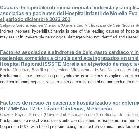
Causas de hiperbilirrubinemia neonatal indirecta y compli
asociadas en pacientes del Hospital Infantil de Morelia E
el periodo diciembre 2023-202
Salgado García, Andrea Viridiana
(
Universidad Michoacana de San Nicolas d
Indirect neonatal hyperbilirubinemia is one of the leading causes of hospita
may result in irreversible neurological damage when not identified and treated 
Factores asociados a síndrome de bajo gasto cardíaco y mo
pacientes sometidos a cirugía cardíaca ingresados en unid
Hospital Regional ISSSTE Morelia en el periodo de mayo a
Benito Mendoza, Bonifilio
(
Universidad Michoacana de San Nicolas de Hidal
Background: Low cardiac output syndrome is a serious complication in pat
cardiopulmonary bypass, yet it remains a poorly described and understood con
...
Factores de riesgo en pacientes hospitalizados por enferm
HGZ/MF No. 12 de Lázaro Cárdenas, Michoacán
Chávez Reyes, Samuel
(
Universidad Michoacana de San Nicolas de Hidalgo
Background: Cerebral vascular events are classified as ischemic and hemor
frequent in 80%, with blood pressure being the most predominant risk factor in 