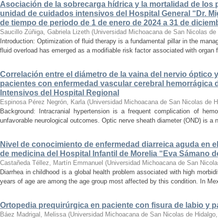
Asociación de la sobrecarga hídrica y la mortalidad de los 
unidad de cuidados intensivos del Hospital General “Dr. Mi
de tiempo de periodo de 1 de enero de 2024 a 31 de diciem
Saucillo Zúñiga, Gabriela Lizeth
(
Universidad Michoacana de San Nicolas de 
Introduction: Optimization of fluid therapy is a fundamental pillar in the manag
fluid overload has emerged as a modifiable risk factor associated with organ f
Correlación entre el diámetro de la vaina del nervio óptico 
pacientes con enfermedad vascular cerebral hemorrágica 
Intensivos del Hospital Regional
Espinosa Pérez Negrón, Karla
(
Universidad Michoacana de San Nicolas de H
Background: Intracranial hypertension is a frequent complication of hemo
unfavorable neurological outcomes. Optic nerve sheath diameter (OND) is a no
Nivel de conocimiento de enfermedad diarreica aguda en e
de medicina del Hospital Infantil de Morelia “Eva Sámano 
Castañeda Téllez, Martín Emmanuel
(
Universidad Michoacana de San Nicola
Diarrhea in childhood is a global health problem associated with high morbidi
years of age are among the age group most affected by this condition. In Mexi
Ortopedia prequirúrgica en paciente con fisura de labio y pa
Báez Madrigal, Melissa
(
Universidad Michoacana de San Nicolas de Hidalgo