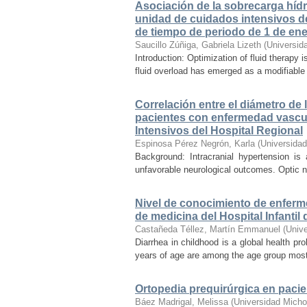
Asociación de la sobrecarga hídri
unidad de cuidados intensivos de
de tiempo de periodo de 1 de ene
Saucillo Zúñiga, Gabriela Lizeth
(
Universid
Introduction: Optimization of fluid therapy i
fluid overload has emerged as a modifiable r
Correlación entre el diámetro de 
pacientes con enfermedad vascul
Intensivos del Hospital Regional
Espinosa Pérez Negrón, Karla
(
Universida
Background: Intracranial hypertension is
unfavorable neurological outcomes. Optic n
Nivel de conocimiento de enferm
de medicina del Hospital Infanti
Castañeda Téllez, Martín Emmanuel
(
Univ
Diarrhea in childhood is a global health pr
years of age are among the age group most a
Ortopedia prequirúrgica en pacien
Báez Madrigal, Melissa
(
Universidad Micho