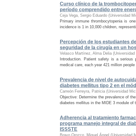
Curso clínico de la trombocitopen
período comprendido entre ener
Ceja Vega, Sergio Eduardo
(
Universidad M
Primary immune thrombocytopenia is one 
incidence is 1 in 10,000 children, represen
Percepción de los estudiantes de
seguridad de la cirugía en un ho
Velasco Martínez, Alma Delia
(
Universidad
Introduction. Patient safety is a seriou
medical care, each year 421 million people a
Prevalencia de nivel de autocuid
diabetes mellitus tipo 2 en el m
Carreón Ferreyra, Patricia
(
Universidad Mic
Objective: Determine the prevalence of the l
diabetes mellitus in the MIDE 3 module of
Adherencia al tratamiento farmaco
programa manejo integral de diabe
ISSSTE
Bravo Orozco, Miguel Ángel
(
Universidad 