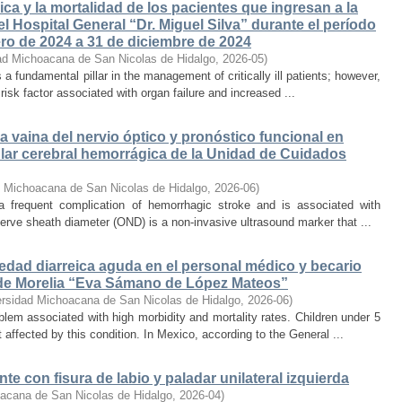
ca y la mortalidad de los pacientes que ingresan a la
l Hospital General “Dr. Miguel Silva” durante el período
ro de 2024 a 31 de diciembre de 2024
ad Michoacana de San Nicolas de Hidalgo
,
2026-05
)
s a fundamental pillar in the management of critically ill patients; however,
isk factor associated with organ failure and increased ...
la vaina del nervio óptico y pronóstico funcional en
ar cerebral hemorrágica de la Unidad de Cuidados
d Michoacana de San Nicolas de Hidalgo
,
2026-06
)
 a frequent complication of hemorrhagic stroke and is associated with
erve sheath diameter (OND) is a non-invasive ultrasound marker that ...
edad diarreica aguda en el personal médico y becario
l de Morelia “Eva Sámano de López Mateos”
ersidad Michoacana de San Nicolas de Hidalgo
,
2026-06
)
oblem associated with high morbidity and mortality rates. Children under 5
ffected by this condition. In Mexico, according to the General ...
te con fisura de labio y paladar unilateral izquierda
acana de San Nicolas de Hidalgo
,
2026-04
)