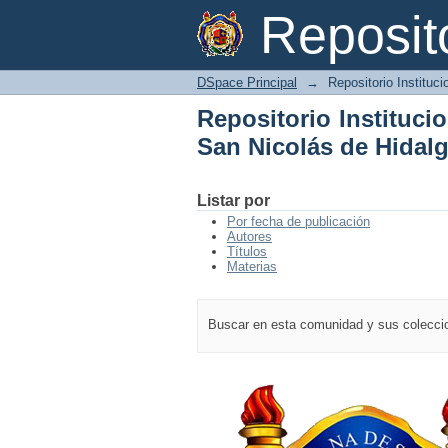
Repositorio Instituci
Reposi
DSpace Principal
→
Repositorio Instituc
Repositorio Instituci
San Nicolás de Hidal
Listar por
Por fecha de publicación
Autores
Títulos
Materias
Buscar en esta comunidad y sus colecc