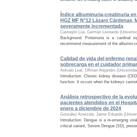
Índice albuminuria-creatinuria e
HGZ MF N°12 Lázaro Cárdenas, 
severamente incrementada
Castrejón Lúa, Germán Leonardo
(
Universi
Background: Proteinuria is a cardinal s
recommend measurement of the albumin-creatin
Calidad de vida del enfermo renal
sobrecarga en el cuidador primar
Arévalo Leal, Offman Alejandro
(
Universida
Introduction: Chronic kidney disease (CKD)
function. It occurs when the kidneys cannot
Análisis retrospectivo de la evo
pacientes atendidos en el Hospit
enero a diciembre de 2024
González Amezola, Jaime Eduardo
(
Univer
Introduction: Dengue is a re-emerging vira
critical variant, Severe Dengue (SD), prese