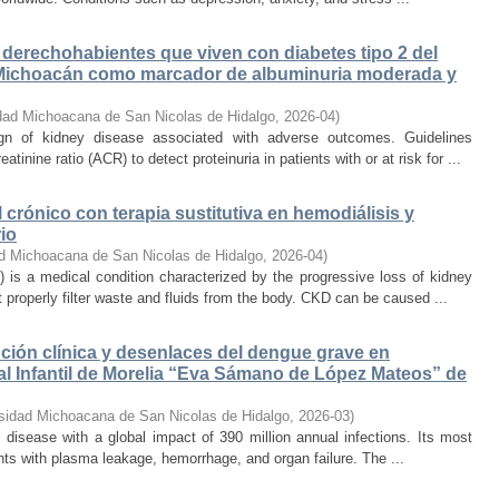
n derechohabientes que viven con diabetes tipo 2 del
Michoacán como marcador de albuminuria moderada y
dad Michoacana de San Nicolas de Hidalgo
,
2026-04
)
ign of kidney disease associated with adverse outcomes. Guidelines
ine ratio (ACR) to detect proteinuria in patients with or at risk for ...
 crónico con terapia sustitutiva en hemodiálisis y
io
d Michoacana de San Nicolas de Hidalgo
,
2026-04
)
 is a medical condition characterized by the progressive loss of kidney
 properly filter waste and fluids from the body. CKD can be caused ...
lución clínica y desenlaces del dengue grave en
al Infantil de Morelia “Eva Sámano de López Mateos” de
sidad Michoacana de San Nicolas de Hidalgo
,
2026-03
)
l disease with a global impact of 390 million annual infections. Its most
nts with plasma leakage, hemorrhage, and organ failure. The ...