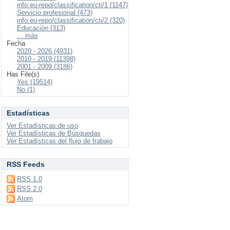
info:eu-repo/classification/cti/1 (1147)
Servicio profesional (473)
info:eu-repo/classification/cti/2 (320)
Educación (313)
... más
Fecha
2020 - 2026 (4931)
2010 - 2019 (11398)
2001 - 2009 (3186)
Has File(s)
Yes (19514)
No (1)
Estadísticas
Ver Estadísticas de uso
Ver Estadísticas de Búsquedas
Ver Estadísticas del flujo de trabajo
RSS Feeds
RSS 1.0
RSS 2.0
Atom