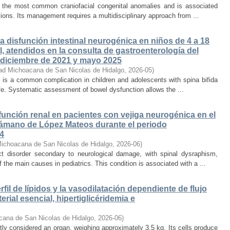
 of the most common craniofacial congenital anomalies and is associated
ations. Its management requires a multidisciplinary approach from ...
a disfunción intestinal neurogénica en niños de 4 a 18
, atendidos en la consulta de gastroenterología del
re diciembre de 2021 y mayo 2025
ad Michoacana de San Nicolas de Hidalgo
,
2026-05
)
 is a common complication in children and adolescents with spina bifida
life. Systematic assessment of bowel dysfunction allows the ...
 función renal en pacientes con vejiga neurogénica en el
 Sámano de López Mateos durante el periodo
24
Michoacana de San Nicolas de Hidalgo
,
2026-06
)
act disorder secondary to neurological damage, with spinal dysraphism,
 the main causes in pediatrics. This condition is associated with a ...
rfil de lípidos y la vasodilatación dependiente de flujo
rial esencial, hipertiglicéridemia e
cana de San Nicolas de Hidalgo
,
2026-06
)
 considered an organ, weighing approximately 3.5 kg. Its cells produce