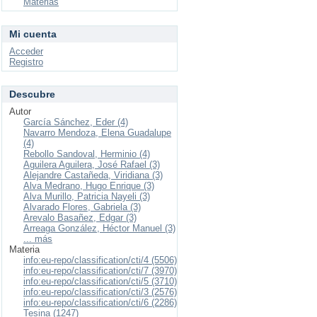
Materias
Mi cuenta
Acceder
Registro
Descubre
Autor
García Sánchez, Eder (4)
Navarro Mendoza, Elena Guadalupe
(4)
Rebollo Sandoval, Herminio (4)
Aguilera Aguilera, José Rafael (3)
Alejandre Castañeda, Viridiana (3)
Alva Medrano, Hugo Enrique (3)
Alva Murillo, Patricia Nayeli (3)
Alvarado Flores, Gabriela (3)
Arevalo Basañez, Edgar (3)
Arreaga González, Héctor Manuel (3)
... más
Materia
info:eu-repo/classification/cti/4 (5506)
info:eu-repo/classification/cti/7 (3970)
info:eu-repo/classification/cti/5 (3710)
info:eu-repo/classification/cti/3 (2576)
info:eu-repo/classification/cti/6 (2286)
Tesina (1247)