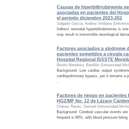
Causas de hiperbilirrubinemia ne
asociadas en pacientes del Hospi
el periodo diciembre 2023-202
Salgado García, Andrea Viridiana
(
Universi
Indirect neonatal hyperbilirubinemia is on
may result in irreversible neurological dama
Factores asociados a síndrome de
pacientes sometidos a cirugía ca
Hospital Regional ISSSTE Moreli
Benito Mendoza, Bonifilio
(
Universidad Mic
Background: Low cardiac output syndrome 
cardiopulmonary bypass, yet it remains a p
...
Factores de riesgo en pacientes 
HGZ/MF No. 12 de Lázaro Cárde
Chávez Reyes, Samuel
(
Universidad Micho
Background: Cerebral vascular events are
frequent in 80%, with blood pressure being t