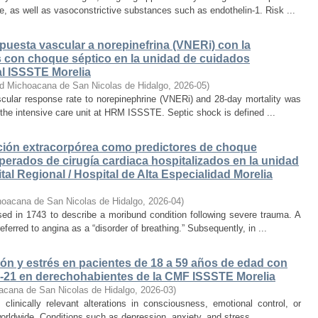
e, as well as vasoconstrictive substances such as endothelin-1. Risk ...
spuesta vascular a norepinefrina (VNERi) con la
s con choque séptico en la unidad de cuidados
al ISSSTE Morelia
ad Michoacana de San Nicolas de Hidalgo
,
2026-05
)
scular response rate to norepinephrine (VNERi) and 28-day mortality was
 the intensive care unit at HRM ISSSTE. Septic shock is defined ...
ación extracorpórea como predictores de choque
erados de cirugía cardiaca hospitalizados en la unidad
al Regional / Hospital de Alta Especialidad Morelia
hoacana de San Nicolas de Hidalgo
,
2026-04
)
ed in 1743 to describe a moribund condition following severe trauma. A
eferred to angina as a “disorder of breathing.” Subsequently, in ...
ón y estrés en pacientes de 18 a 59 años de edad con
-21 en derechohabientes de la CMF ISSSTE Morelia
acana de San Nicolas de Hidalgo
,
2026-03
)
 clinically relevant alterations in consciousness, emotional control, or
worldwide. Conditions such as depression, anxiety, and stress ...