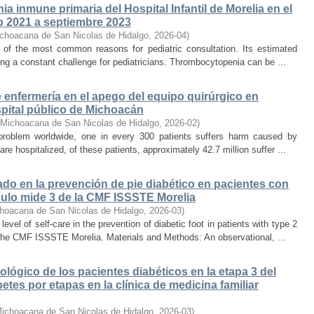
ia inmune primaria del Hospital Infantil de Morelia en el
o 2021 a septiembre 2023
ichoacana de San Nicolas de Hidalgo
,
2026-04
)
of the most common reasons for pediatric consultation. Its estimated
ting a constant challenge for pediatricians. Thrombocytopenia can be ...
 enfermería en el apego del equipo quirúrgico en
spital público de Michoacán
 Michoacana de San Nicolas de Hidalgo
,
2026-02
)
s problem worldwide, one in every 300 patients suffers harm caused by
re hospitalized, of these patients, approximately 42.7 million suffer ...
ado en la prevención de pie diabético en pacientes con
ódulo mide 3 de la CMF ISSSTE Morelia
hoacana de San Nicolas de Hidalgo
,
2026-03
)
evel of self-care in the prevention of diabetic foot in patients with type 2
 the CMF ISSSTE Morelia. Materials and Methods: An observational, ...
lógico de los pacientes diabéticos en la etapa 3 del
tes por etapas en la clínica de medicina familiar
Michoacana de San Nicolas de Hidalgo
,
2026-03
)