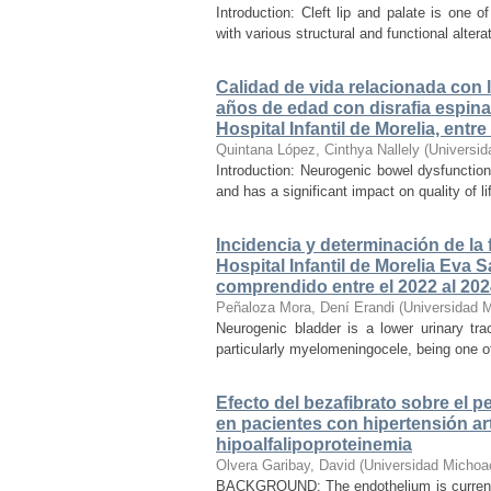
Introduction: Cleft lip and palate is one
with various structural and functional alter
Calidad de vida relacionada con l
años de edad con disrafia espinal
Hospital Infantil de Morelia, ent
Quintana López, Cinthya Nallely
(
Universid
Introduction: Neurogenic bowel dysfunction
and has a significant impact on quality of 
Incidencia y determinación de la
Hospital Infantil de Morelia Eva
comprendido entre el 2022 al 20
Peñaloza Mora, Dení Erandi
(
Universidad 
Neurogenic bladder is a lower urinary tr
particularly myelomeningocele, being one of
Efecto del bezafibrato sobre el pe
en pacientes con hipertensión arte
hipoalfalipoproteinemia
Olvera Garibay, David
(
Universidad Michoa
BACKGROUND: The endothelium is currently