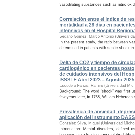
vasodilating substances such as nitric oxid
Correlación entre el índice de re
mortalidad a 28 días en paciente
intensivos en el Hospital Region
Sedano Gómez, Marco Antonio
(
Universid
In the present study, the ratio between va
determined in patients with septic shock in
Delta de CO2 y tiempo de circul
cardiogénico en pacientes postop
de cuidados intensivos del Hospit
ISSSTE Abril 2023 – Agosto 2025
Escudero Farías, Ramiro
(
Universidad Mic
Background: The word “shock” was first us
few years later, in 1768, William Heberden r
Prevalencia de ansiedad, depresi
aplicación del instrumento DASS
González Silva, Miguel
(
Universidad Micho
Introduction: Mental disorders, defined as
behavior, are a leading cause of disability 