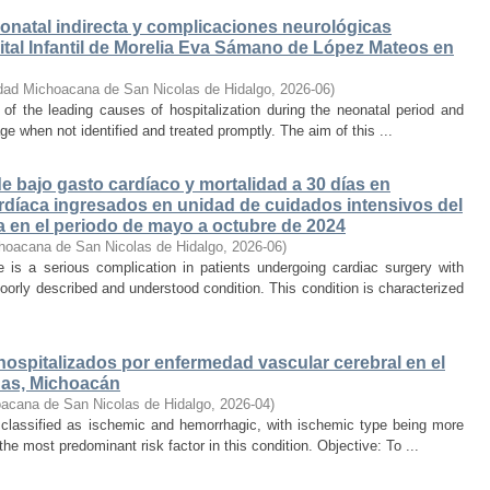
onatal indirecta y complicaciones neurológicas
tal Infantil de Morelia Eva Sámano de López Mateos en
dad Michoacana de San Nicolas de Hidalgo
,
2026-06
)
e of the leading causes of hospitalization during the neonatal period and
ge when not identified and treated promptly. The aim of this ...
 bajo gasto cardíaco y mortalidad a 30 días en
rdíaca ingresados en unidad de cuidados intensivos del
a en el periodo de mayo a octubre de 2024
hoacana de San Nicolas de Hidalgo
,
2026-06
)
is a serious complication in patients undergoing cardiac surgery with
oorly described and understood condition. This condition is characterized
hospitalizados por enfermedad vascular cerebral en el
nas, Michoacán
acana de San Nicolas de Hidalgo
,
2026-04
)
 classified as ischemic and hemorrhagic, with ischemic type being more
he most predominant risk factor in this condition. Objective: To ...