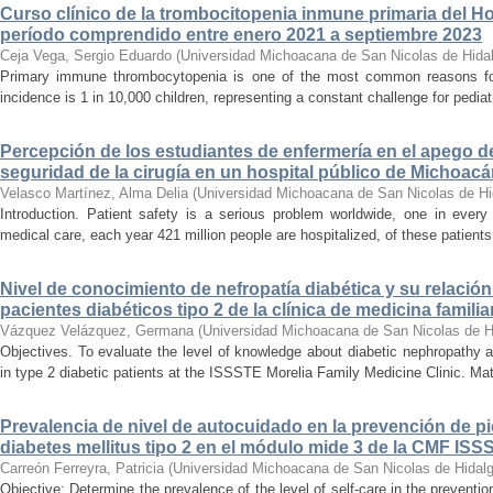
Curso clínico de la trombocitopenia inmune primaria del Hosp
período comprendido entre enero 2021 a septiembre 2023
Ceja Vega, Sergio Eduardo
(
Universidad Michoacana de San Nicolas de Hida
Primary immune thrombocytopenia is one of the most common reasons for p
incidence is 1 in 10,000 children, representing a constant challenge for pedia
Percepción de los estudiantes de enfermería en el apego d
seguridad de la cirugía en un hospital público de Michoac
Velasco Martínez, Alma Delia
(
Universidad Michoacana de San Nicolas de Hi
Introduction. Patient safety is a serious problem worldwide, one in ever
medical care, each year 421 million people are hospitalized, of these patients,
Nivel de conocimiento de nefropatía diabética y su relación 
pacientes diabéticos tipo 2 de la clínica de medicina familia
Vázquez Velázquez, Germana
(
Universidad Michoacana de San Nicolas de H
Objectives. To evaluate the level of knowledge about diabetic nephropathy an
in type 2 diabetic patients at the ISSSTE Morelia Family Medicine Clinic. Mat
Prevalencia de nivel de autocuidado en la prevención de pi
diabetes mellitus tipo 2 en el módulo mide 3 de la CMF ISS
Carreón Ferreyra, Patricia
(
Universidad Michoacana de San Nicolas de Hidal
Objective: Determine the prevalence of the level of self-care in the prevention