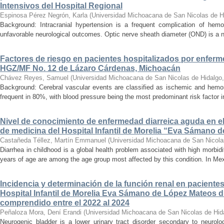
Intensivos del Hospital Regional
Espinosa Pérez Negrón, Karla
(
Universidad Michoacana de San Nicolas de H
Background: Intracranial hypertension is a frequent complication of hemo
unfavorable neurological outcomes. Optic nerve sheath diameter (OND) is a no
Factores de riesgo en pacientes hospitalizados por enferm
HGZ/MF No. 12 de Lázaro Cárdenas, Michoacán
Chávez Reyes, Samuel
(
Universidad Michoacana de San Nicolas de Hidalgo
Background: Cerebral vascular events are classified as ischemic and hemor
frequent in 80%, with blood pressure being the most predominant risk factor in 
Nivel de conocimiento de enfermedad diarreica aguda en e
de medicina del Hospital Infantil de Morelia “Eva Sámano 
Castañeda Téllez, Martín Emmanuel
(
Universidad Michoacana de San Nicola
Diarrhea in childhood is a global health problem associated with high morbidi
years of age are among the age group most affected by this condition. In Mexi
Incidencia y determinación de la función renal en paciente
Hospital Infantil de Morelia Eva Sámano de López Mateos d
comprendido entre el 2022 al 2024
Peñaloza Mora, Dení Erandi
(
Universidad Michoacana de San Nicolas de Hid
Neurogenic bladder is a lower urinary tract disorder secondary to neurolo