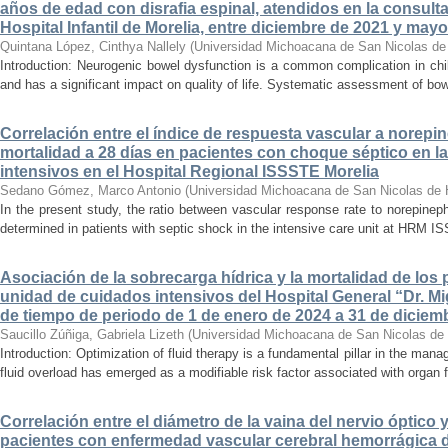
años de edad con disrafia espinal, atendidos en la consult
Hospital Infantil de Morelia, entre diciembre de 2021 y may
Quintana López, Cinthya Nallely
(
Universidad Michoacana de San Nicolas de
Introduction: Neurogenic bowel dysfunction is a common complication in chi
and has a significant impact on quality of life. Systematic assessment of bow
Correlación entre el índice de respuesta vascular a norepin
mortalidad a 28 días en pacientes con choque séptico en l
intensivos en el Hospital Regional ISSSTE Morelia
Sedano Gómez, Marco Antonio
(
Universidad Michoacana de San Nicolas de 
In the present study, the ratio between vascular response rate to norepine
determined in patients with septic shock in the intensive care unit at HRM IS
Asociación de la sobrecarga hídrica y la mortalidad de los 
unidad de cuidados intensivos del Hospital General “Dr. Mi
de tiempo de periodo de 1 de enero de 2024 a 31 de diciem
Saucillo Zúñiga, Gabriela Lizeth
(
Universidad Michoacana de San Nicolas de 
Introduction: Optimization of fluid therapy is a fundamental pillar in the manag
fluid overload has emerged as a modifiable risk factor associated with organ f
Correlación entre el diámetro de la vaina del nervio óptico 
pacientes con enfermedad vascular cerebral hemorrágica 