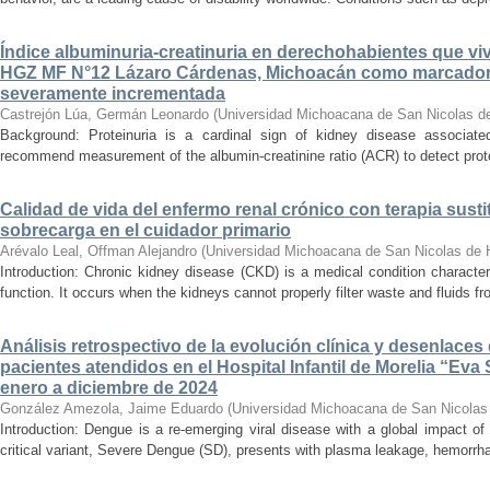
Índice albuminuria-creatinuria en derechohabientes que viv
HGZ MF N°12 Lázaro Cárdenas, Michoacán como marcador
severamente incrementada
Castrejón Lúa, Germán Leonardo
(
Universidad Michoacana de San Nicolas d
Background: Proteinuria is a cardinal sign of kidney disease associat
recommend measurement of the albumin-creatinine ratio (ACR) to detect proteinu
Calidad de vida del enfermo renal crónico con terapia susti
sobrecarga en el cuidador primario
Arévalo Leal, Offman Alejandro
(
Universidad Michoacana de San Nicolas de 
Introduction: Chronic kidney disease (CKD) is a medical condition characte
function. It occurs when the kidneys cannot properly filter waste and fluids 
Análisis retrospectivo de la evolución clínica y desenlace
pacientes atendidos en el Hospital Infantil de Morelia “E
enero a diciembre de 2024
González Amezola, Jaime Eduardo
(
Universidad Michoacana de San Nicolas
Introduction: Dengue is a re-emerging viral disease with a global impact of 
critical variant, Severe Dengue (SD), presents with plasma leakage, hemorrhag