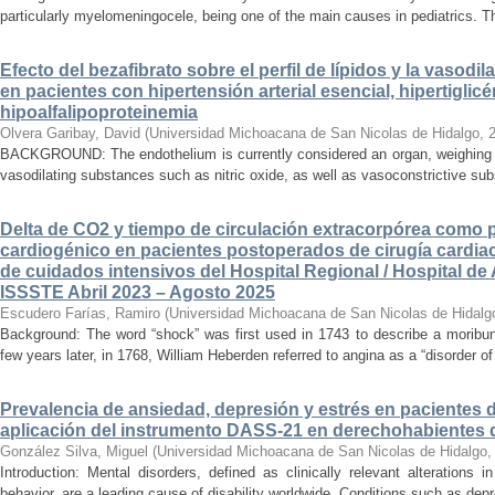
particularly myelomeningocele, being one of the main causes in pediatrics. Thi
Efecto del bezafibrato sobre el perfil de lípidos y la vasodi
en pacientes con hipertensión arterial esencial, hipertiglicé
hipoalfalipoproteinemia
Olvera Garibay, David
(
Universidad Michoacana de San Nicolas de Hidalgo
,
BACKGROUND: The endothelium is currently considered an organ, weighing ap
vasodilating substances such as nitric oxide, as well as vasoconstrictive sub
Delta de CO2 y tiempo de circulación extracorpórea como 
cardiogénico en pacientes postoperados de cirugía cardiac
de cuidados intensivos del Hospital Regional / Hospital de 
ISSSTE Abril 2023 – Agosto 2025
Escudero Farías, Ramiro
(
Universidad Michoacana de San Nicolas de Hidalg
Background: The word “shock” was first used in 1743 to describe a moribun
few years later, in 1768, William Heberden referred to angina as a “disorder of 
Prevalencia de ansiedad, depresión y estrés en pacientes 
aplicación del instrumento DASS-21 en derechohabientes 
González Silva, Miguel
(
Universidad Michoacana de San Nicolas de Hidalgo
Introduction: Mental disorders, defined as clinically relevant alterations 
behavior, are a leading cause of disability worldwide. Conditions such as depr