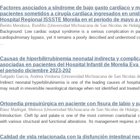
Factores asociados a síndrome de bajo gasto cardíaco y mo
pacientes sometidos a cirugía cardíaca ingresados en unid
Hospital Regional ISSSTE Morelia en el periodo de mayo a
Benito Mendoza, Bonifilio
(
Universidad Michoacana de San Nicolas de Hidal
Background: Low cardiac output syndrome is a serious complication in pat
cardiopulmonary bypass, yet it remains a poorly described and understood con
...
Causas de hiperbilirrubinemia neonatal indirecta y compli
asociadas en pacientes del Hospital Infantil de Morelia E
el periodo diciembre 2023-202
Salgado García, Andrea Viridiana
(
Universidad Michoacana de San Nicolas d
Indirect neonatal hyperbilirubinemia is one of the leading causes of hospita
may result in irreversible neurological damage when not identified and treated 
Ortopedia prequirúrgica en paciente con fisura de labio y pa
Báez Madrigal, Melissa
(
Universidad Michoacana de San Nicolas de Hidalgo
Introduction: Cleft lip and palate is one of the most common craniofacial 
with various structural and functional alterations. Its management requires a m
Calidad de vida relacionada con la disfunción intestinal ne