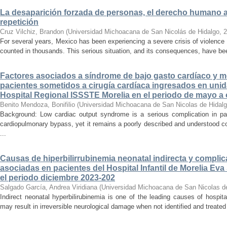
La desaparición forzada de personas, el derecho humano a la
repetición
Cruz Vilchiz, Brandon
(
Universidad Michoacana de San Nicolás de Hidalgo
,
2
For several years, Mexico has been experiencing a severe crisis of violence 
counted in thousands. This serious situation, and its consequences, have be
Factores asociados a síndrome de bajo gasto cardíaco y mo
pacientes sometidos a cirugía cardíaca ingresados en unid
Hospital Regional ISSSTE Morelia en el periodo de mayo a
Benito Mendoza, Bonifilio
(
Universidad Michoacana de San Nicolas de Hidal
Background: Low cardiac output syndrome is a serious complication in pat
cardiopulmonary bypass, yet it remains a poorly described and understood con
...
Causas de hiperbilirrubinemia neonatal indirecta y compli
asociadas en pacientes del Hospital Infantil de Morelia E
el periodo diciembre 2023-202
Salgado García, Andrea Viridiana
(
Universidad Michoacana de San Nicolas d
Indirect neonatal hyperbilirubinemia is one of the leading causes of hospita
may result in irreversible neurological damage when not identified and treated 