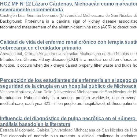
HGZ MF N°12 Lázaro Cárdenas, Michoacán como marcador
severamente incrementada
Castrejón Lúa, Germán Leonardo
(
Universidad Michoacana de San Nicolas d
Background: Proteinuria is a cardinal sign of kidney disease associat
recommend measurement of the albumin-creatinine ratio (ACR) to detect proteinu
Calidad de vida del enfermo renal crónico con terapia susti
sobrecarga en el cuidador primario
Arévalo Leal, Offman Alejandro
(
Universidad Michoacana de San Nicolas de 
Introduction: Chronic kidney disease (CKD) is a medical condition characte
function. It occurs when the kidneys cannot properly filter waste and fluids 
Percepción de los estudiantes de enfermería en el apego d
seguridad de la cirugía en un hospital público de Michoac
Velasco Martínez, Alma Delia
(
Universidad Michoacana de San Nicolas de Hi
Introduction. Patient safety is a serious problem worldwide, one in ever
medical care, each year 421 million people are hospitalized, of these patients,
Influencia del diagnóstico de pulpa necrótica en el número
análisis basado en la literatura
Estrada Maldonado, Gaiska
(
Universidad Michoacana de San Nicolas de Hid
The diagnosis of necrotic pulp presents a clinical challenge in endodon