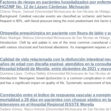
Factores de riesgo en pacientes hospitalizados por enferm
HGZ/MF No. 12 de Lázaro Cárdenas, Michoacán
Chávez Reyes, Samuel
(
Universidad Michoacana de San Nicolas de Hidalgo
Background: Cerebral vascular events are classified as ischemic and hemor
frequent in 80%, with blood pressure being the most predominant risk factor in 
Ortopedia prequirúrgica en paciente con fisura de labio y pa
Báez Madrigal, Melissa
(
Universidad Michoacana de San Nicolas de Hidalgo
Introduction: Cleft lip and palate is one of the most common craniofacial 
with various structural and functional alterations. Its management requires a m
Calidad de vida relacionada con la disfunción intestinal ne
años de edad con disrafia espinal, atendidos en la consult
Hospital Infantil de Morelia, entre diciembre de 2021 y may
Quintana López, Cinthya Nallely
(
Universidad Michoacana de San Nicolas de
Introduction: Neurogenic bowel dysfunction is a common complication in chi
and has a significant impact on quality of life. Systematic assessment of bow
Correlación entre el índice de respuesta vascular a norepin
mortalidad a 28 días en pacientes con choque séptico en l
intensivos en el Hospital Regional ISSSTE Morelia
Sedano Gómez, Marco Antonio
(
Universidad Michoacana de San Nicolas de 