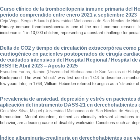
Curso clínico de la trombocitopenia inmune primaria del Hosp
período comprendido entre enero 2021 a septiembre 2023
Ceja Vega, Sergio Eduardo
(
Universidad Michoacana de San Nicolas de Hida
Primary immune thrombocytopenia is one of the most common reasons for p
incidence is 1 in 10,000 children, representing a constant challenge for pedia
Delta de CO2 y tiempo de circulación extracorpórea como 
cardiogénico en pacientes postoperados de cirugía cardiac
de cuidados intensivos del Hospital Regional / Hospital de 
ISSSTE Abril 2023 – Agosto 2025
Escudero Farías, Ramiro
(
Universidad Michoacana de San Nicolas de Hidalg
Background: The word “shock” was first used in 1743 to describe a moribun
few years later, in 1768, William Heberden referred to angina as a “disorder of 
Prevalencia de ansiedad, depresión y estrés en pacientes 
aplicación del instrumento DASS-21 en derechohabientes 
González Silva, Miguel
(
Universidad Michoacana de San Nicolas de Hidalgo
Introduction: Mental disorders, defined as clinically relevant alterations 
behavior, are a leading cause of disability worldwide. Conditions such as depr
Índice albuminuria-creatinuria en derechohabientes que viv