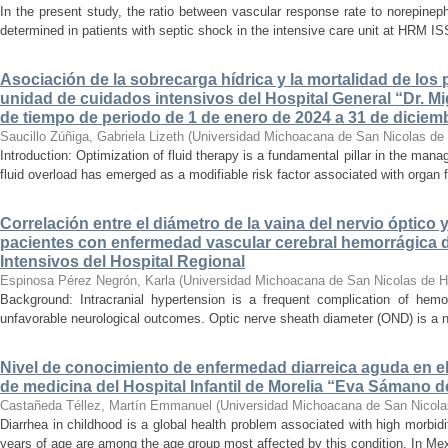
In the present study, the ratio between vascular response rate to norepine
determined in patients with septic shock in the intensive care unit at HRM IS
Asociación de la sobrecarga hídrica y la mortalidad de los 
unidad de cuidados intensivos del Hospital General “Dr. Mi
de tiempo de periodo de 1 de enero de 2024 a 31 de diciem
Saucillo Zúñiga, Gabriela Lizeth
(
Universidad Michoacana de San Nicolas de 
Introduction: Optimization of fluid therapy is a fundamental pillar in the manag
fluid overload has emerged as a modifiable risk factor associated with organ f
Correlación entre el diámetro de la vaina del nervio óptico 
pacientes con enfermedad vascular cerebral hemorrágica 
Intensivos del Hospital Regional
Espinosa Pérez Negrón, Karla
(
Universidad Michoacana de San Nicolas de H
Background: Intracranial hypertension is a frequent complication of hemo
unfavorable neurological outcomes. Optic nerve sheath diameter (OND) is a no
Nivel de conocimiento de enfermedad diarreica aguda en e
de medicina del Hospital Infantil de Morelia “Eva Sámano 
Castañeda Téllez, Martín Emmanuel
(
Universidad Michoacana de San Nicola
Diarrhea in childhood is a global health problem associated with high morbidi
years of age are among the age group most affected by this condition. In Mexi