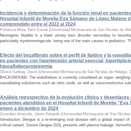
Incidencia y determinación de la función renal en paciente
Hospital Infantil de Morelia Eva Sámano de López Mateos d
comprendido entre el 2022 al 2024
Peñaloza Mora, Dení Erandi
(
Universidad Michoacana de San Nicolas de Hid
Neurogenic bladder is a lower urinary tract disorder secondary to neurolo
particularly myelomeningocele, being one of the main causes in pediatrics. Thi
Efecto del bezafibrato sobre el perfil de lípidos y la vasodi
en pacientes con hipertensión arterial esencial, hipertiglicé
hipoalfalipoproteinemia
Olvera Garibay, David
(
Universidad Michoacana de San Nicolas de Hidalgo
,
BACKGROUND: The endothelium is currently considered an organ, weighing ap
vasodilating substances such as nitric oxide, as well as vasoconstrictive sub
Análisis retrospectivo de la evolución clínica y desenlace
pacientes atendidos en el Hospital Infantil de Morelia “E
enero a diciembre de 2024
González Amezola, Jaime Eduardo
(
Universidad Michoacana de San Nicolas
Introduction: Dengue is a re-emerging viral disease with a global impact of 
critical variant, Severe Dengue (SD), presents with plasma leakage, hemorrhag